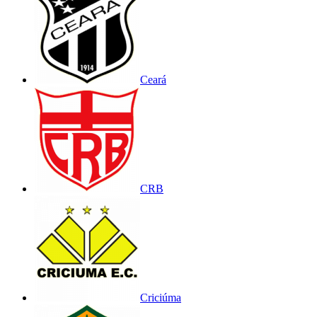
Ceará
CRB
Criciúma