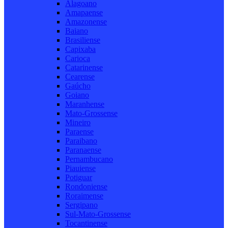
Alagoano
Amapaense
Amazonense
Baiano
Brasiliense
Capixaba
Carioca
Catarinense
Cearense
Gaúcho
Goiano
Maranhense
Mato-Grossense
Mineiro
Paraense
Paraibano
Paranaense
Pernambucano
Piauiense
Potiguar
Rondoniense
Roraimense
Sergipano
Sul-Mato-Grossense
Tocantinense