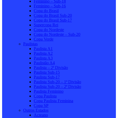
Feminino – Sub-18
Feminino – Sub-16
Copa do Brasil
Copa do Brasil Sub-20
Copa do Brasil Sub-17
Supercopa Rei
Copa do Nordeste
Copa do Nordeste – Sub-20
Copa Verde
Paulistas
Paulista A1
Paulista A2
Paulista A3
Paulistão A4
Paulista – 2ª Divisão
Paulista Sub-15
Paulista Sub-17
Paulista Sub-20 – 1ª Divisão
Paulista Sub-20 – 2ª Divisão
Paulista Feminino
Copa Paulista
Copa Paulista Feminina
Copa SP
Outros Estados
Acreano