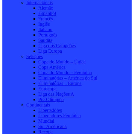
Internacionais
Alemão
Espanhol
Francês
Inglês
Italiano
Português
Saudita
Liga dos Campeões
Liga Europa
Seleções
Copa do Mundo – Única
Copa América
Copa do Mundo – Feminina
Eliminatórias – América do Sul
Eliminatórias – Europa
Eurocopa
Liga das Nações A
Pré-Olímpico
Continentais
Libertadores
Libertadores Feminina
Mundial
Sul-Americana
Recopa