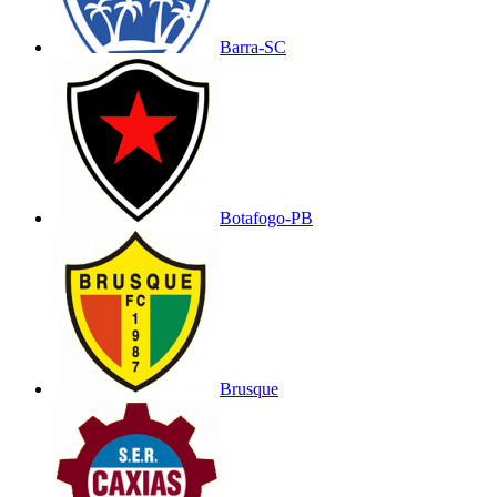
Barra-SC
Botafogo-PB
Brusque