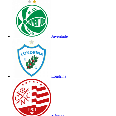
Juventude
Londrina