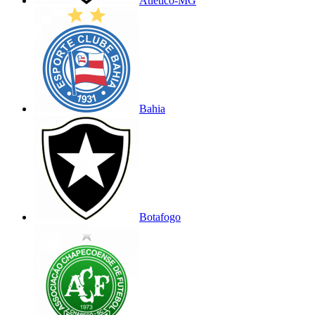
Atlético-MG
Bahia
Botafogo