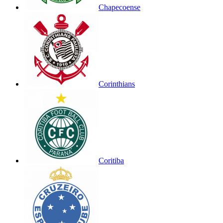
Chapecoense
Corinthians
Coritiba