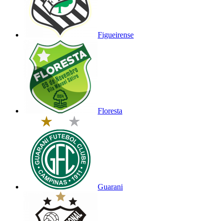
Figueirense
Floresta
Guarani