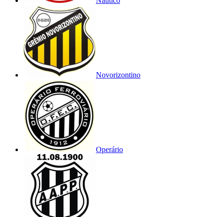
Náutico
Novorizontino
Operário