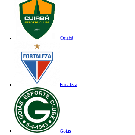
Cuiabá
Fortaleza
Goiás