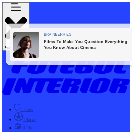
Fechar Menu
Times
Placar
Rádio