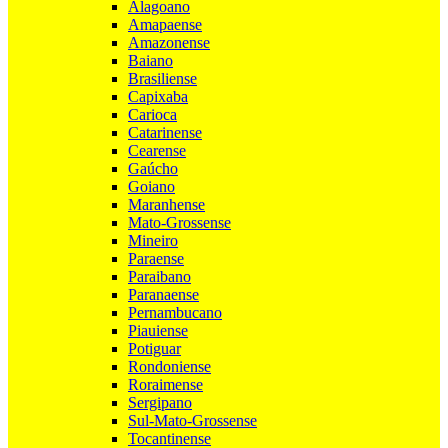
Alagoano
Amapaense
Amazonense
Baiano
Brasiliense
Capixaba
Carioca
Catarinense
Cearense
Gaúcho
Goiano
Maranhense
Mato-Grossense
Mineiro
Paraense
Paraibano
Paranaense
Pernambucano
Piauiense
Potiguar
Rondoniense
Roraimense
Sergipano
Sul-Mato-Grossense
Tocantinense