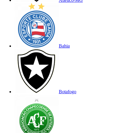
Atlético-MG
Bahia
Botafogo