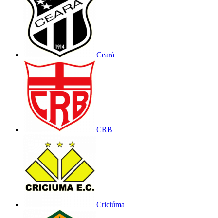
Ceará
CRB
Criciúma