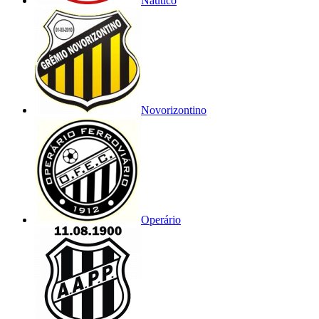
Náutico
Novorizontino
Operário