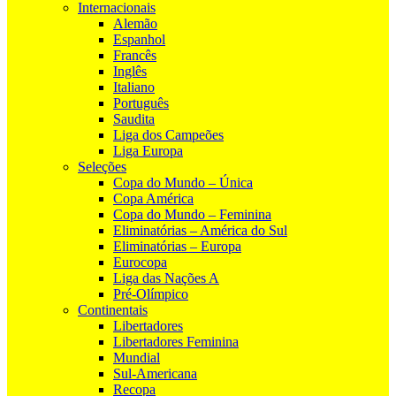
Internacionais
Alemão
Espanhol
Francês
Inglês
Italiano
Português
Saudita
Liga dos Campeões
Liga Europa
Seleções
Copa do Mundo – Única
Copa América
Copa do Mundo – Feminina
Eliminatórias – América do Sul
Eliminatórias – Europa
Eurocopa
Liga das Nações A
Pré-Olímpico
Continentais
Libertadores
Libertadores Feminina
Mundial
Sul-Americana
Recopa