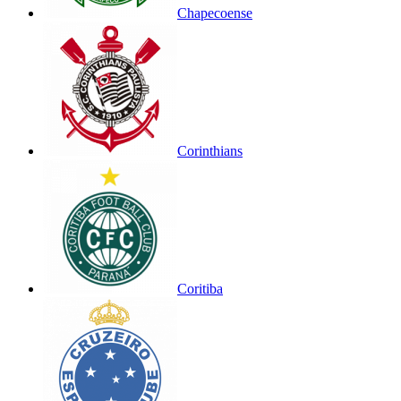
Chapecoense
Corinthians
Coritiba