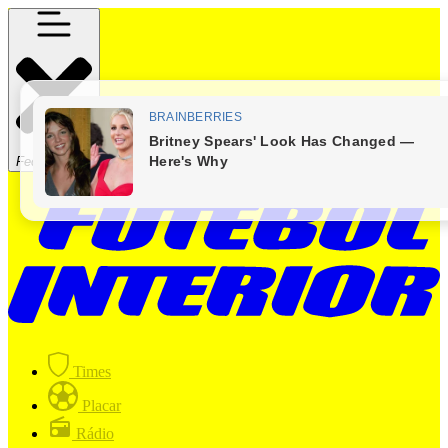
Fechar Menu
Times
Placar
Rádio