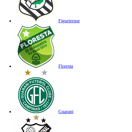
Figueirense
Floresta
Guarani