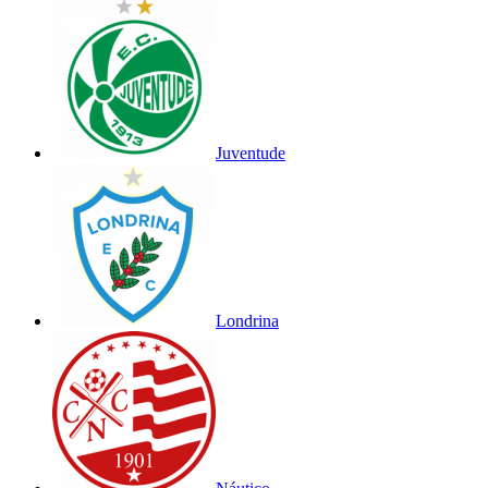
Juventude
Londrina