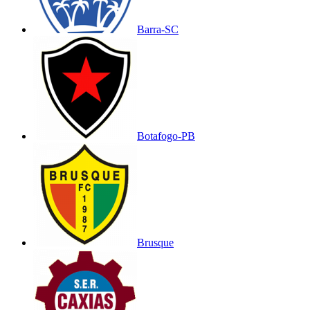
Barra-SC
Botafogo-PB
Brusque