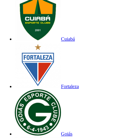
Cuiabá
Fortaleza
Goiás