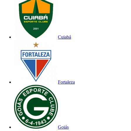
Cuiabá
Fortaleza
Goiás