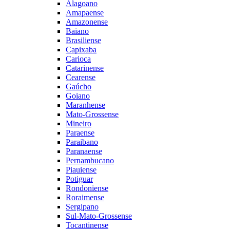
Alagoano
Amapaense
Amazonense
Baiano
Brasiliense
Capixaba
Carioca
Catarinense
Cearense
Gaúcho
Goiano
Maranhense
Mato-Grossense
Mineiro
Paraense
Paraibano
Paranaense
Pernambucano
Piauiense
Potiguar
Rondoniense
Roraimense
Sergipano
Sul-Mato-Grossense
Tocantinense