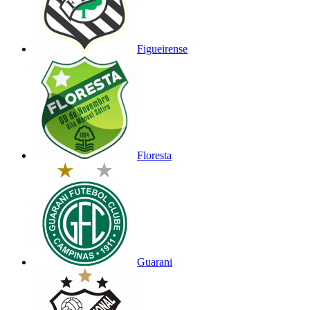
Figueirense
Floresta
Guarani