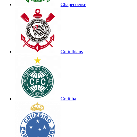
Chapecoense
Corinthians
Coritiba