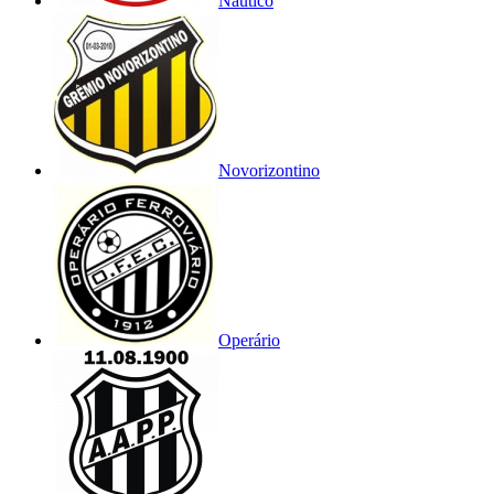
Náutico
Novorizontino
Operário