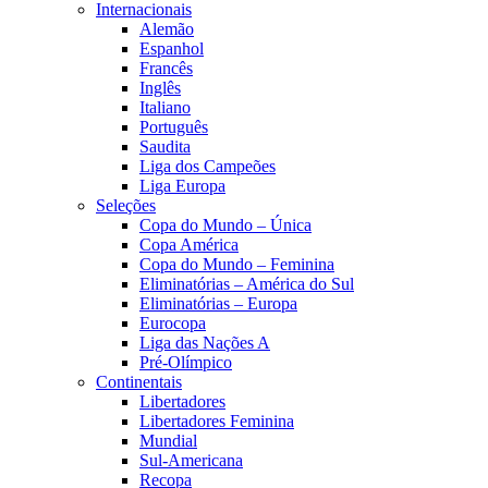
Internacionais
Alemão
Espanhol
Francês
Inglês
Italiano
Português
Saudita
Liga dos Campeões
Liga Europa
Seleções
Copa do Mundo – Única
Copa América
Copa do Mundo – Feminina
Eliminatórias – América do Sul
Eliminatórias – Europa
Eurocopa
Liga das Nações A
Pré-Olímpico
Continentais
Libertadores
Libertadores Feminina
Mundial
Sul-Americana
Recopa