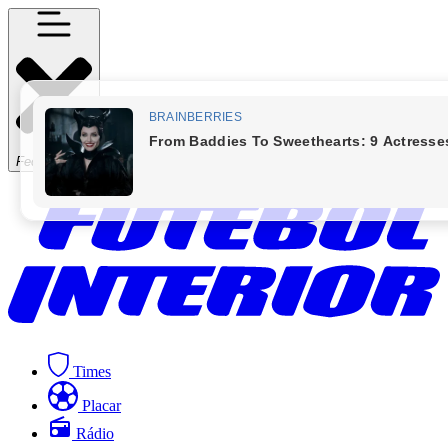
Fechar Menu
Times
Placar
Rádio