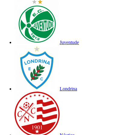
Juventude
Londrina