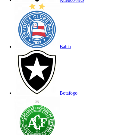
Atlético-MG
Bahia
Botafogo