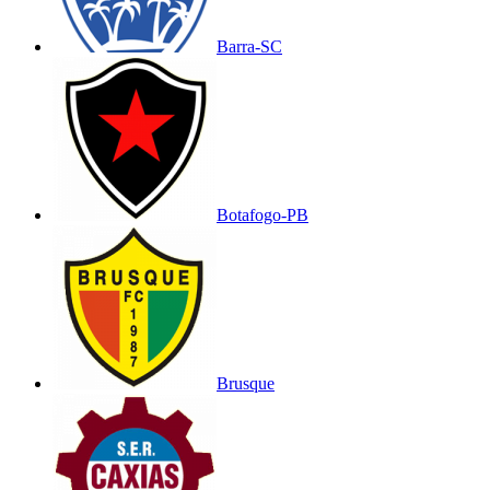
Barra-SC
Botafogo-PB
Brusque