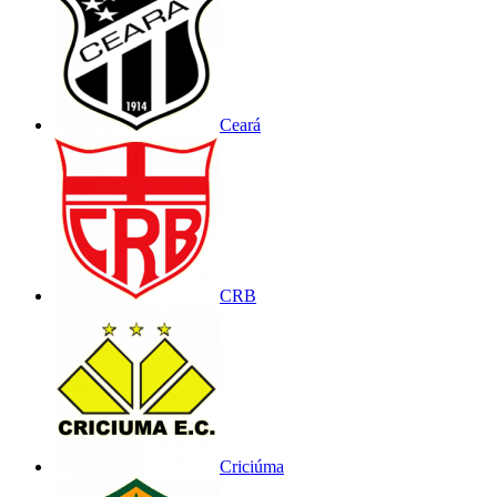
Ceará
CRB
Criciúma