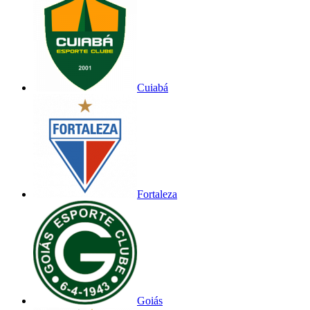
Cuiabá
Fortaleza
Goiás