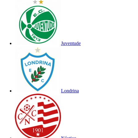
Juventude
Londrina