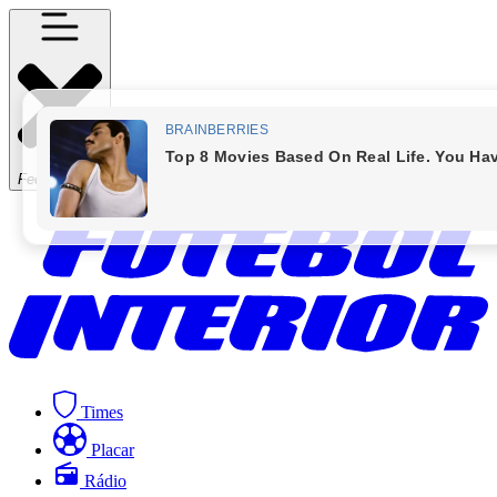
Fechar Menu
Times
Placar
Rádio