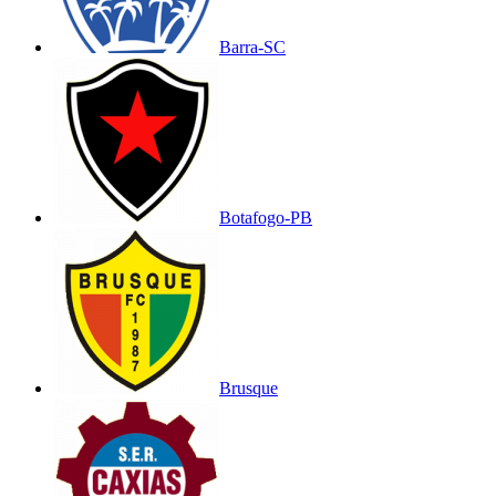
Barra-SC
Botafogo-PB
Brusque