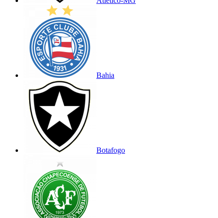
Atlético-MG
Bahia
Botafogo