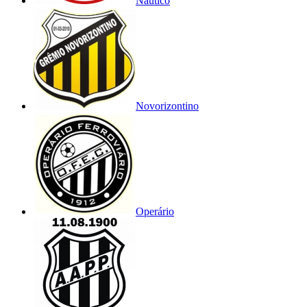
Náutico
Novorizontino
Operário