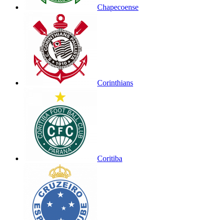
Chapecoense
Corinthians
Coritiba