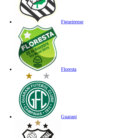
Figueirense
Floresta
Guarani