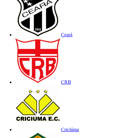
Ceará
CRB
Criciúma