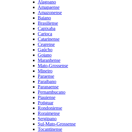
Alagoano
Amapaense
Amazonense
Baiano
Brasiliense
Capixaba
Carioca
Catarinense
Cearense
Gaúcho
Goiano
Maranhense
Mato-Grossense
Mineiro
Paraense
Paraibano
Paranaense
Pernambucano
Piauiense
Potiguar
Rondoniense
Roraimense
Sergipano
Sul-Mato-Grossense
Tocantinense