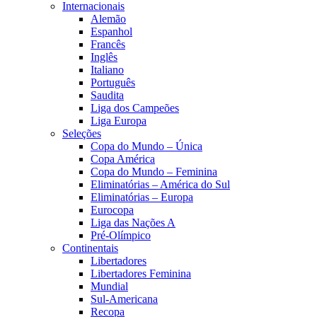
Internacionais
Alemão
Espanhol
Francês
Inglês
Italiano
Português
Saudita
Liga dos Campeões
Liga Europa
Seleções
Copa do Mundo – Única
Copa América
Copa do Mundo – Feminina
Eliminatórias – América do Sul
Eliminatórias – Europa
Eurocopa
Liga das Nações A
Pré-Olímpico
Continentais
Libertadores
Libertadores Feminina
Mundial
Sul-Americana
Recopa