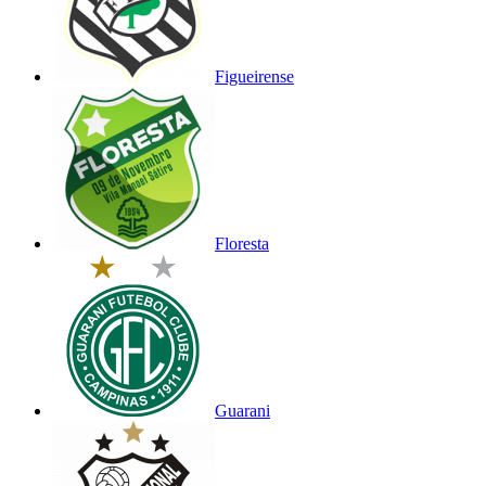
Figueirense
Floresta
Guarani