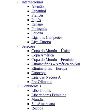
Internacionais
Alemão
Espanhol
Francês
Inglês
Italiano
Português
Saudita
Liga dos Campeões
Liga Europa
Seleções
Copa do Mundo – Única
Copa América
Copa do Mundo – Feminina
Eliminatórias – América do Sul
Eliminatórias – Europa
Eurocopa
Liga das Nações A
Pré-Olímpico
Continentais
Libertadores
Libertadores Feminina
Mundial
Sul-Americana
Recopa