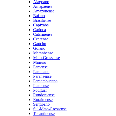
Alagoano
Amapaense
Amazonense
Baiano
Brasiliense
Capixaba
Carioca
Catarinense
Cearense
Gaúcho
Goiano
Maranhense
Mato-Grossense
Mineiro
Paraense
Paraibano
Paranaense
Pernambucano
Piauiense
Potiguar
Rondoniense
Roraimense
Sergipano
Sul-Mato-Grossense
Tocantinense