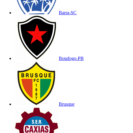
Barra-SC
Botafogo-PB
Brusque