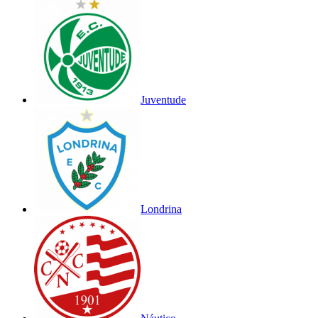
Juventude
Londrina