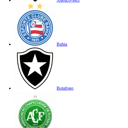
Atlético-MG
Bahia
Botafogo