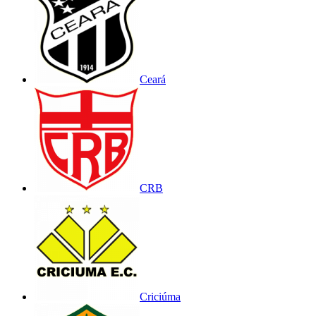
Ceará
CRB
Criciúma