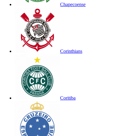
Chapecoense
Corinthians
Coritiba