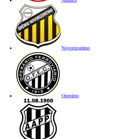
Náutico
Novorizontino
Operário