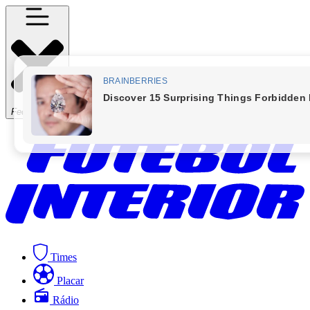
Fechar Menu
Times
Placar
Rádio