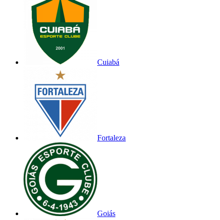
Cuiabá
Fortaleza
Goiás