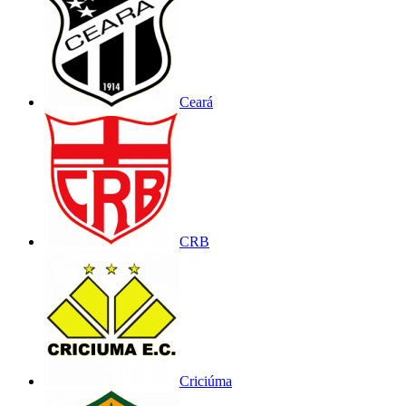
Ceará
CRB
Criciúma