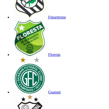
Figueirense
Floresta
Guarani