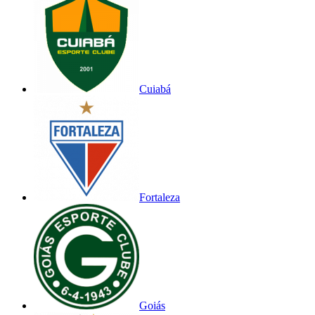
Cuiabá
Fortaleza
Goiás