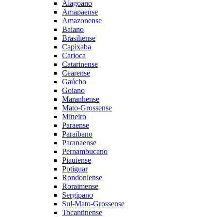
Alagoano
Amapaense
Amazonense
Baiano
Brasiliense
Capixaba
Carioca
Catarinense
Cearense
Gaúcho
Goiano
Maranhense
Mato-Grossense
Mineiro
Paraense
Paraibano
Paranaense
Pernambucano
Piauiense
Potiguar
Rondoniense
Roraimense
Sergipano
Sul-Mato-Grossense
Tocantinense