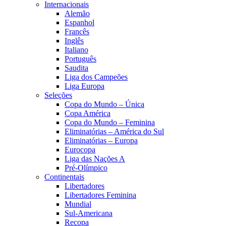
Internacionais
Alemão
Espanhol
Francês
Inglês
Italiano
Português
Saudita
Liga dos Campeões
Liga Europa
Seleções
Copa do Mundo – Única
Copa América
Copa do Mundo – Feminina
Eliminatórias – América do Sul
Eliminatórias – Europa
Eurocopa
Liga das Nações A
Pré-Olímpico
Continentais
Libertadores
Libertadores Feminina
Mundial
Sul-Americana
Recopa