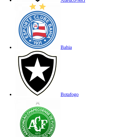
Atlético-MG
Bahia
Botafogo