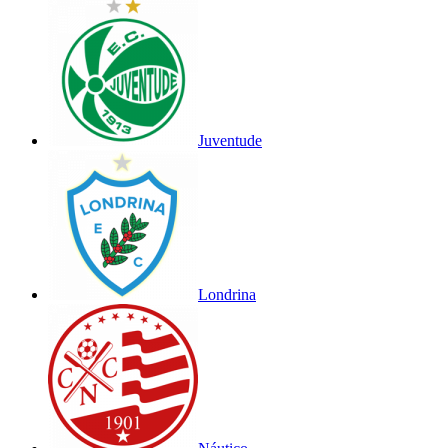
Juventude
Londrina