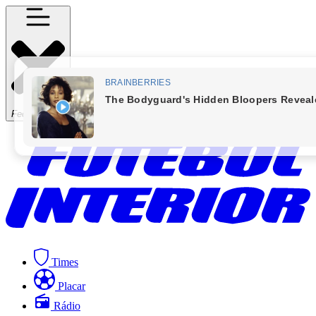
Fechar Menu
Times
Placar
Rádio