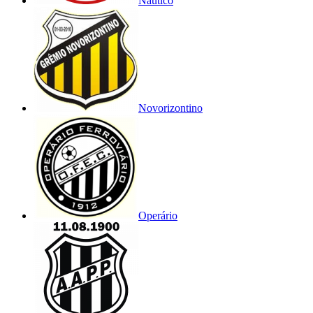
Náutico
Novorizontino
Operário