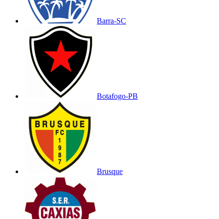
Barra-SC
Botafogo-PB
Brusque