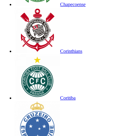
Chapecoense
Corinthians
Coritiba