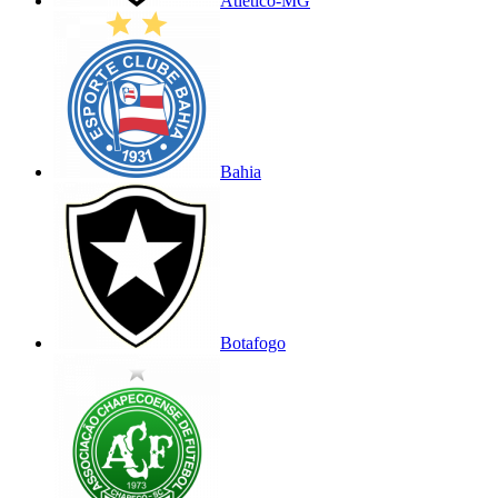
Atlético-MG
Bahia
Botafogo