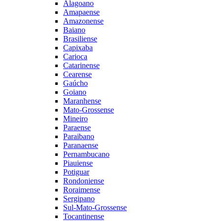
Alagoano
Amapaense
Amazonense
Baiano
Brasiliense
Capixaba
Carioca
Catarinense
Cearense
Gaúcho
Goiano
Maranhense
Mato-Grossense
Mineiro
Paraense
Paraibano
Paranaense
Pernambucano
Piauiense
Potiguar
Rondoniense
Roraimense
Sergipano
Sul-Mato-Grossense
Tocantinense