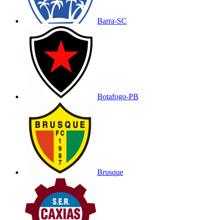
Barra-SC
Botafogo-PB
Brusque