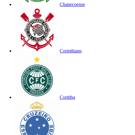
Chapecoense
Corinthians
Coritiba