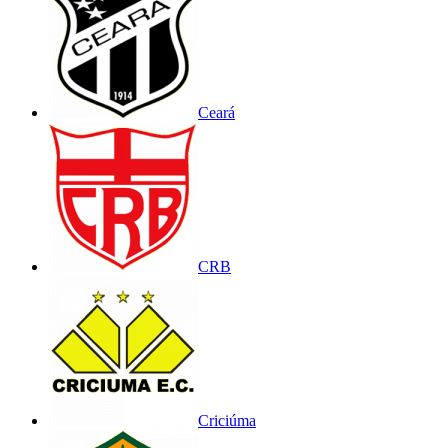
Ceará
CRB
Criciúma