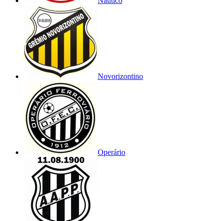
Náutico
Novorizontino
Operário