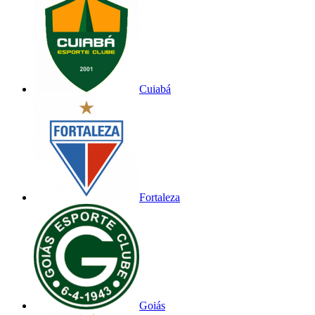
Cuiabá
Fortaleza
Goiás