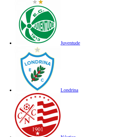
Juventude
Londrina