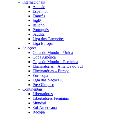
Internacionais
Alemão
Espanhol
Francês
Inglês
Italiano
Português
Saudita
Liga dos Campeões
Liga Europa
Seleções
Copa do Mundo – Única
Copa América
Copa do Mundo – Feminina
Eliminatórias – América do Sul
Eliminatórias – Europa
Eurocopa
Liga das Nações A
Pré-Olímpico
Continentais
Libertadores
Libertadores Feminina
Mundial
Sul-Americana
Recopa