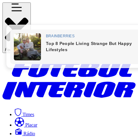
Fechar Menu
Times
Placar
Rádio