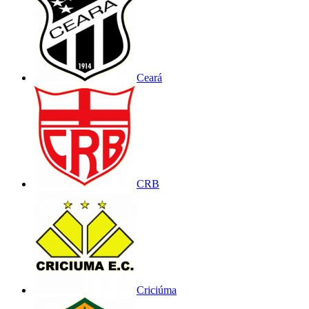
Ceará
CRB
Criciúma