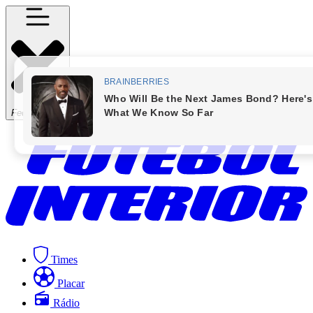
Fechar Menu
Times
Placar
Rádio