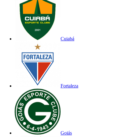
Cuiabá
Fortaleza
Goiás