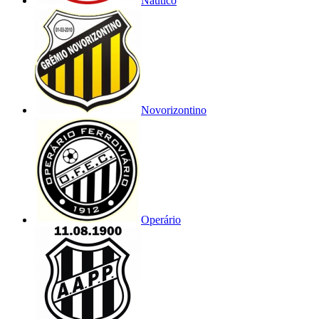
Náutico
Novorizontino
Operário