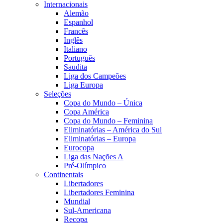
Internacionais
Alemão
Espanhol
Francês
Inglês
Italiano
Português
Saudita
Liga dos Campeões
Liga Europa
Seleções
Copa do Mundo – Única
Copa América
Copa do Mundo – Feminina
Eliminatórias – América do Sul
Eliminatórias – Europa
Eurocopa
Liga das Nações A
Pré-Olímpico
Continentais
Libertadores
Libertadores Feminina
Mundial
Sul-Americana
Recopa