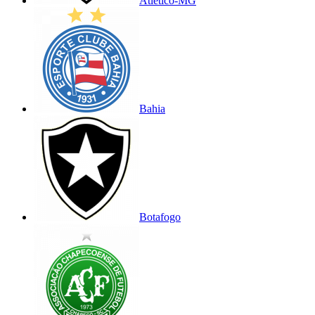
Atlético-MG
Bahia
Botafogo