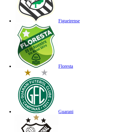
Figueirense
Floresta
Guarani