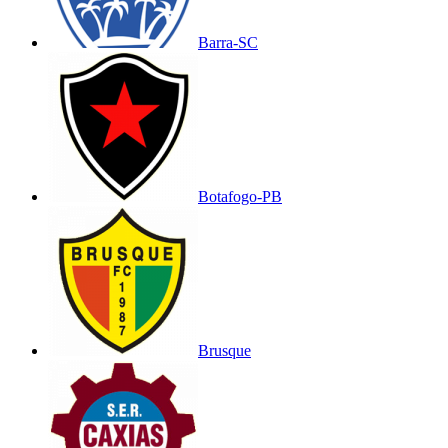
Barra-SC
Botafogo-PB
Brusque