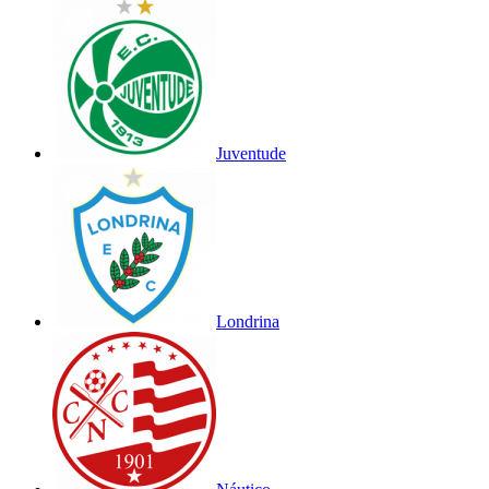
Juventude
Londrina