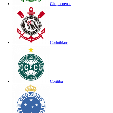
Chapecoense
Corinthians
Coritiba