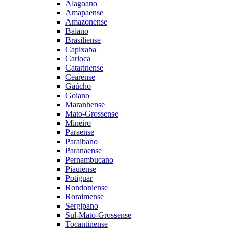
Alagoano
Amapaense
Amazonense
Baiano
Brasiliense
Capixaba
Carioca
Catarinense
Cearense
Gaúcho
Goiano
Maranhense
Mato-Grossense
Mineiro
Paraense
Paraibano
Paranaense
Pernambucano
Piauiense
Potiguar
Rondoniense
Roraimense
Sergipano
Sul-Mato-Grossense
Tocantinense