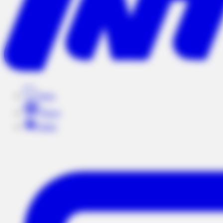
Times
Placar
Rádio