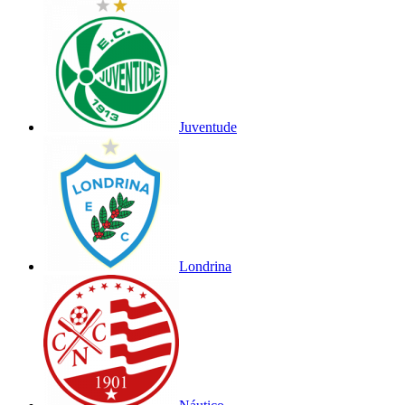
Juventude
Londrina