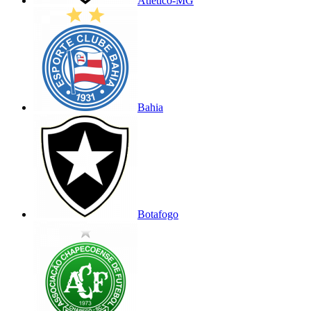
Atlético-MG
Bahia
Botafogo