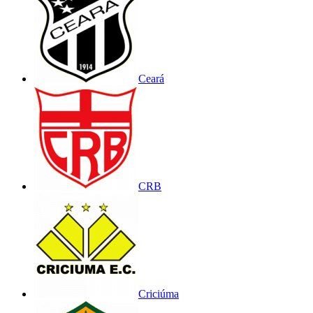
Ceará
CRB
Criciúma