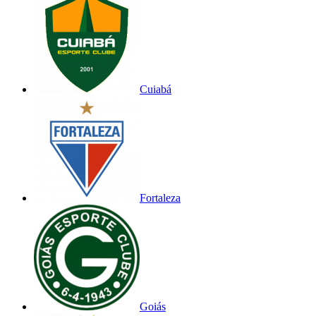
Cuiabá
Fortaleza
Goiás