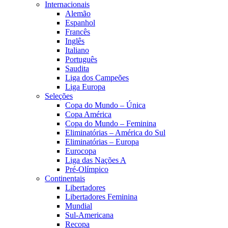
Internacionais
Alemão
Espanhol
Francês
Inglês
Italiano
Português
Saudita
Liga dos Campeões
Liga Europa
Seleções
Copa do Mundo – Única
Copa América
Copa do Mundo – Feminina
Eliminatórias – América do Sul
Eliminatórias – Europa
Eurocopa
Liga das Nações A
Pré-Olímpico
Continentais
Libertadores
Libertadores Feminina
Mundial
Sul-Americana
Recopa