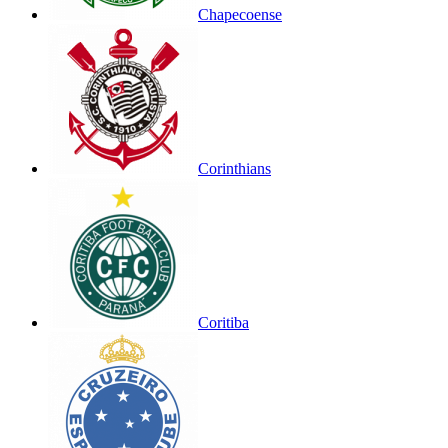
Chapecoense
Corinthians
Coritiba