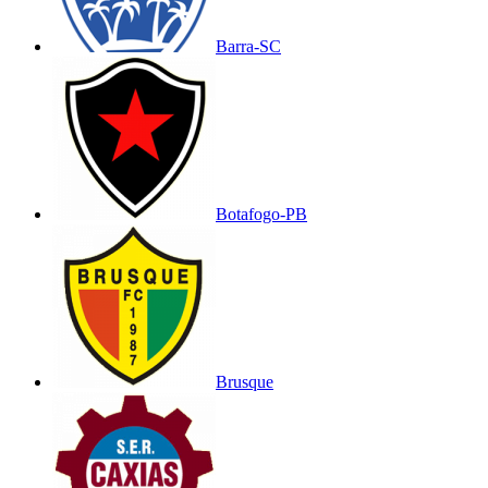
Barra-SC
Botafogo-PB
Brusque