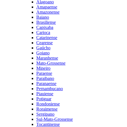
Alagoano
Amapaense
Amazonense
Baiano
Brasiliense
Capixaba
Carioca
Catarinense
Cearense
Gaúcho
Goiano
Maranhense
Mato-Grossense
Mineiro
Paraense
Paraibano
Paranaense
Pernambucano
Piauiense
Potiguar
Rondoniense
Roraimense
Sergipano
Sul-Mato-Grossense
Tocantinense