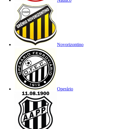
Náutico
Novorizontino
Operário