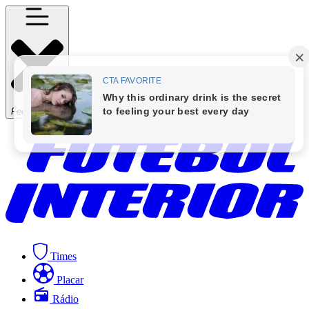
Fechar Menu
Times
Placar
Rádio