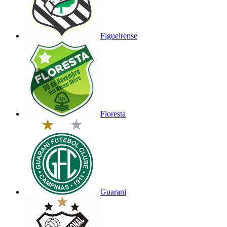
Figueirense
Floresta
Guarani