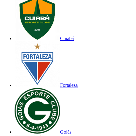
Cuiabá
Fortaleza
Goiás