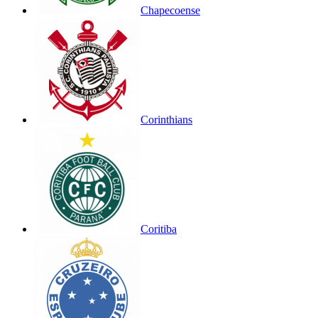
Chapecoense
Corinthians
Coritiba