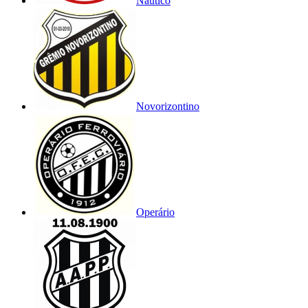
Náutico
Novorizontino
Operário