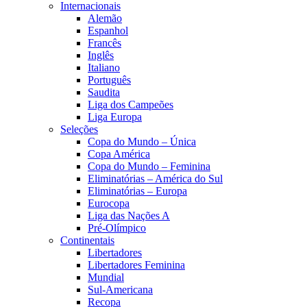
Internacionais
Alemão
Espanhol
Francês
Inglês
Italiano
Português
Saudita
Liga dos Campeões
Liga Europa
Seleções
Copa do Mundo – Única
Copa América
Copa do Mundo – Feminina
Eliminatórias – América do Sul
Eliminatórias – Europa
Eurocopa
Liga das Nações A
Pré-Olímpico
Continentais
Libertadores
Libertadores Feminina
Mundial
Sul-Americana
Recopa