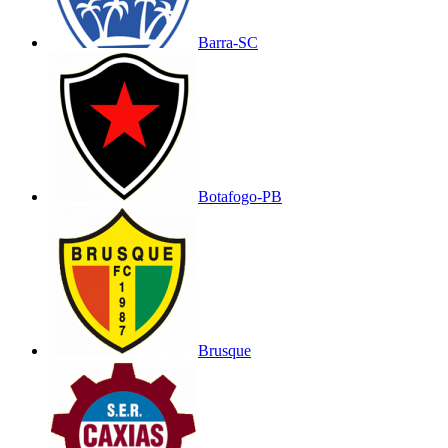
Barra-SC
Botafogo-PB
Brusque