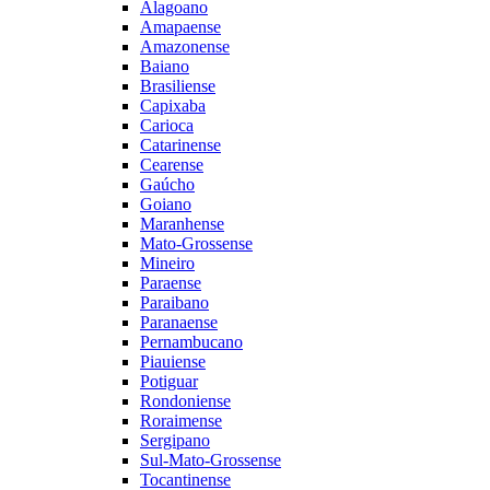
Alagoano
Amapaense
Amazonense
Baiano
Brasiliense
Capixaba
Carioca
Catarinense
Cearense
Gaúcho
Goiano
Maranhense
Mato-Grossense
Mineiro
Paraense
Paraibano
Paranaense
Pernambucano
Piauiense
Potiguar
Rondoniense
Roraimense
Sergipano
Sul-Mato-Grossense
Tocantinense