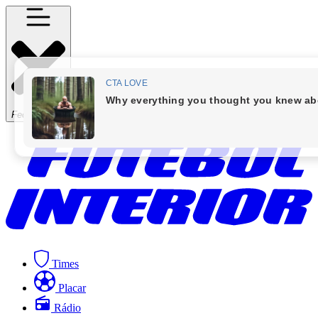
Fechar Menu
Times
Placar
Rádio