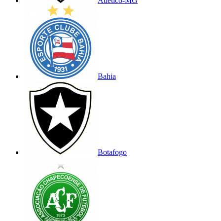
Atlético-MG
Bahia
Botafogo