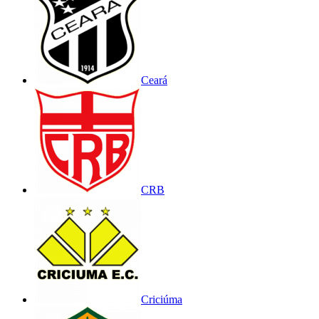
Ceará
CRB
Criciúma