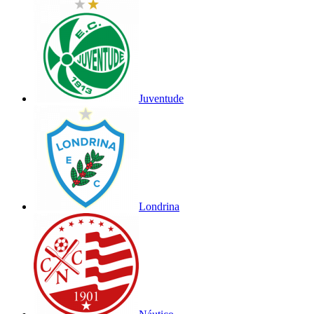
Juventude
Londrina