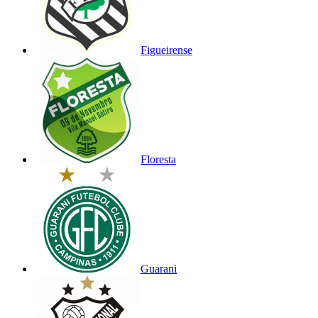
Figueirense
Floresta
Guarani