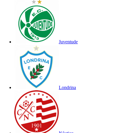
Juventude
Londrina