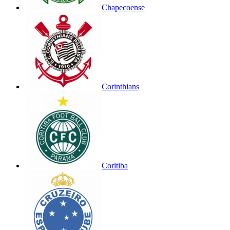
Chapecoense
Corinthians
Coritiba