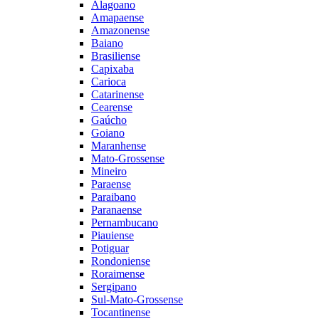
Alagoano
Amapaense
Amazonense
Baiano
Brasiliense
Capixaba
Carioca
Catarinense
Cearense
Gaúcho
Goiano
Maranhense
Mato-Grossense
Mineiro
Paraense
Paraibano
Paranaense
Pernambucano
Piauiense
Potiguar
Rondoniense
Roraimense
Sergipano
Sul-Mato-Grossense
Tocantinense