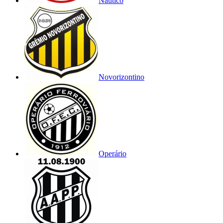
Náutico
Novorizontino
Operário