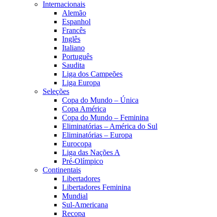
Internacionais
Alemão
Espanhol
Francês
Inglês
Italiano
Português
Saudita
Liga dos Campeões
Liga Europa
Seleções
Copa do Mundo – Única
Copa América
Copa do Mundo – Feminina
Eliminatórias – América do Sul
Eliminatórias – Europa
Eurocopa
Liga das Nações A
Pré-Olímpico
Continentais
Libertadores
Libertadores Feminina
Mundial
Sul-Americana
Recopa