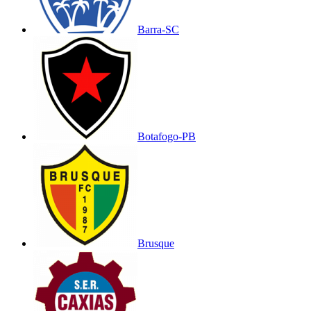
Barra-SC
Botafogo-PB
Brusque