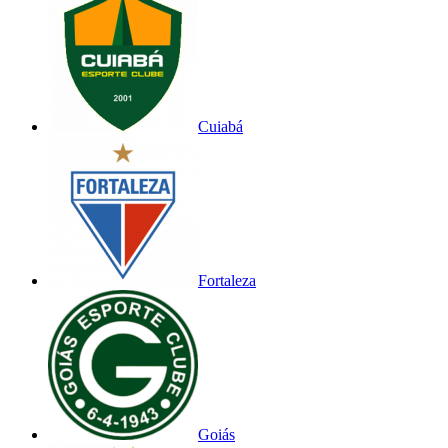
Cuiabá
Fortaleza
Goiás