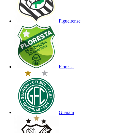
Figueirense
Floresta
Guarani