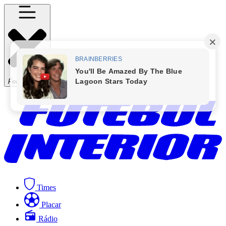
Fechar Menu
Times
Placar
Rádio