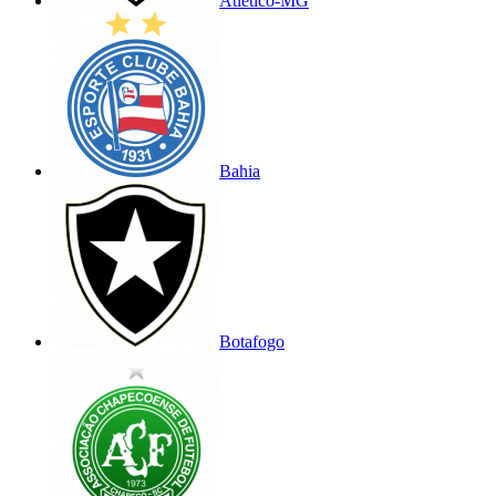
Atlético-MG
Bahia
Botafogo