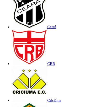
Ceará
CRB
Criciúma