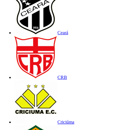
Ceará
CRB
Criciúma