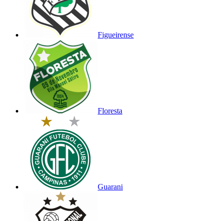
Figueirense
Floresta
Guarani