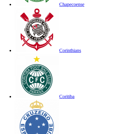
Chapecoense
Corinthians
Coritiba