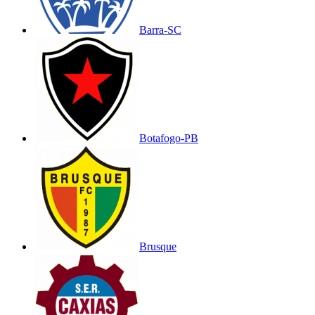
Barra-SC
Botafogo-PB
Brusque