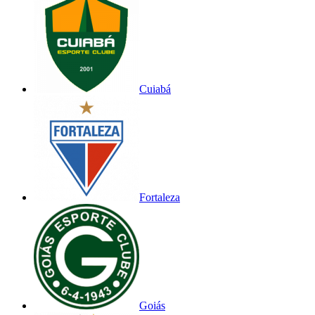
Cuiabá
Fortaleza
Goiás