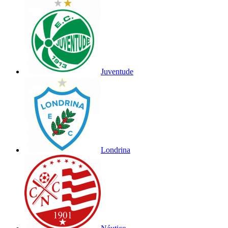
Juventude
Londrina