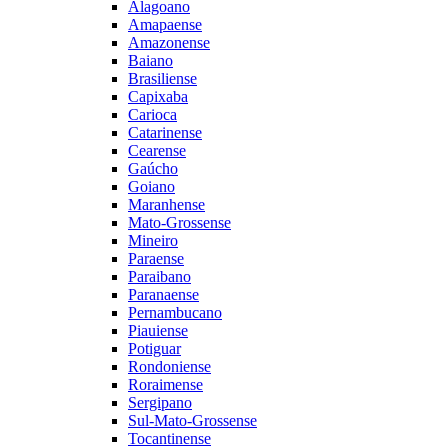
Alagoano
Amapaense
Amazonense
Baiano
Brasiliense
Capixaba
Carioca
Catarinense
Cearense
Gaúcho
Goiano
Maranhense
Mato-Grossense
Mineiro
Paraense
Paraibano
Paranaense
Pernambucano
Piauiense
Potiguar
Rondoniense
Roraimense
Sergipano
Sul-Mato-Grossense
Tocantinense