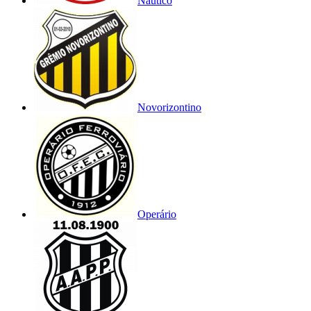
Náutico
Novorizontino
Operário