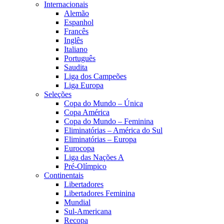
Internacionais
Alemão
Espanhol
Francês
Inglês
Italiano
Português
Saudita
Liga dos Campeões
Liga Europa
Seleções
Copa do Mundo – Única
Copa América
Copa do Mundo – Feminina
Eliminatórias – América do Sul
Eliminatórias – Europa
Eurocopa
Liga das Nações A
Pré-Olímpico
Continentais
Libertadores
Libertadores Feminina
Mundial
Sul-Americana
Recopa