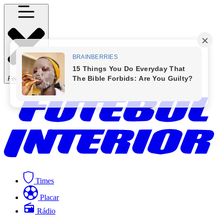
Fechar Menu
Times
Placar
Rádio