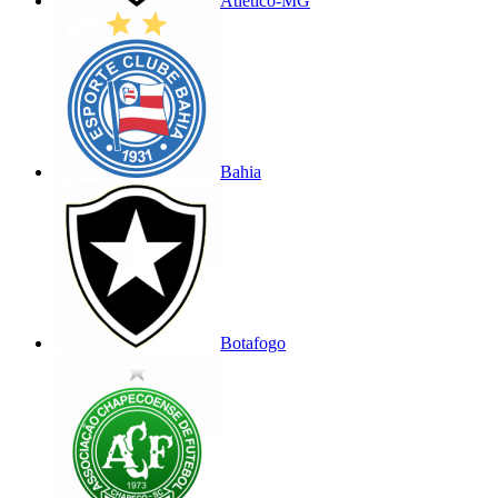
Atlético-MG
Bahia
Botafogo