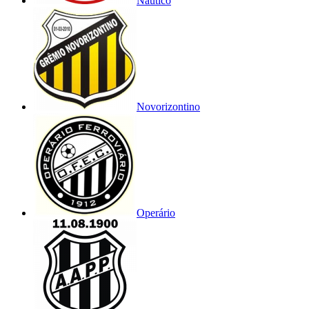
Náutico
Novorizontino
Operário