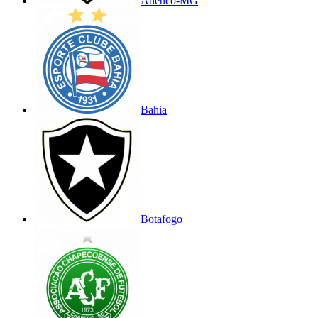
Atlético-MG
Bahia
Botafogo