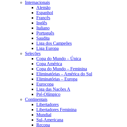
Internacionais
Alemão
Espanhol
Francês
Inglês
Italiano
Português
Saudita
Liga dos Campeões
Liga Europa
Seleções
Copa do Mundo – Única
Copa América
Copa do Mundo – Feminina
Eliminatórias – América do Sul
Eliminatórias – Europa
Eurocopa
Liga das Nações A
Pré-Olímpico
Continentais
Libertadores
Libertadores Feminina
Mundial
Sul-Americana
Recopa