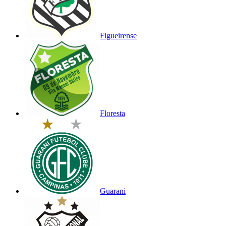
Figueirense
Floresta
Guarani