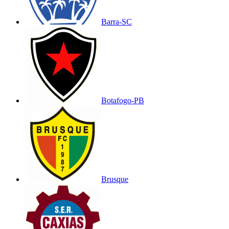
Barra-SC
Botafogo-PB
Brusque