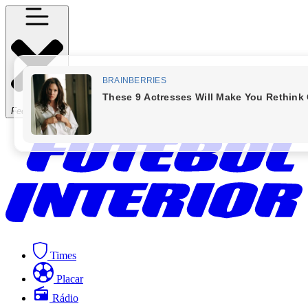
Fechar Menu
Times
Placar
Rádio