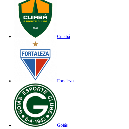
Cuiabá
Fortaleza
Goiás