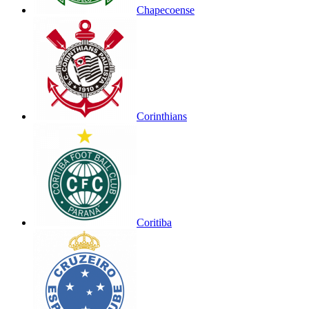
Chapecoense
Corinthians
Coritiba