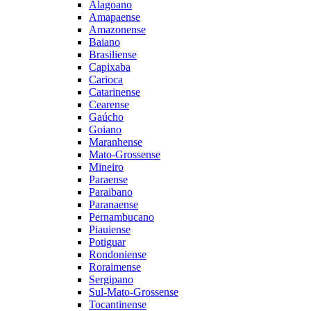
Alagoano
Amapaense
Amazonense
Baiano
Brasiliense
Capixaba
Carioca
Catarinense
Cearense
Gaúcho
Goiano
Maranhense
Mato-Grossense
Mineiro
Paraense
Paraibano
Paranaense
Pernambucano
Piauiense
Potiguar
Rondoniense
Roraimense
Sergipano
Sul-Mato-Grossense
Tocantinense