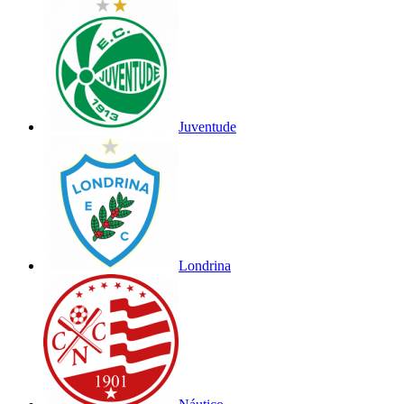
Juventude
Londrina