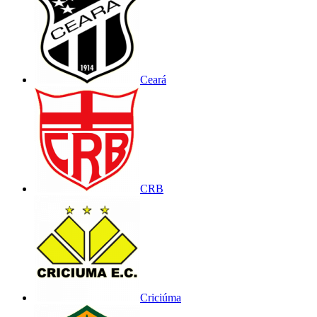
Ceará
CRB
Criciúma