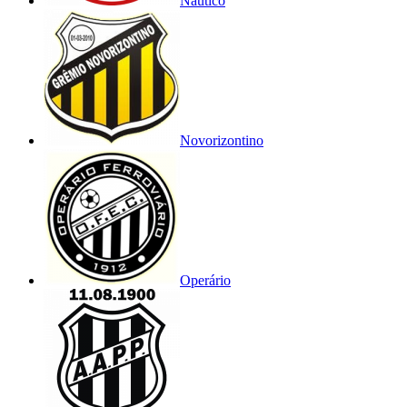
Náutico
Novorizontino
Operário