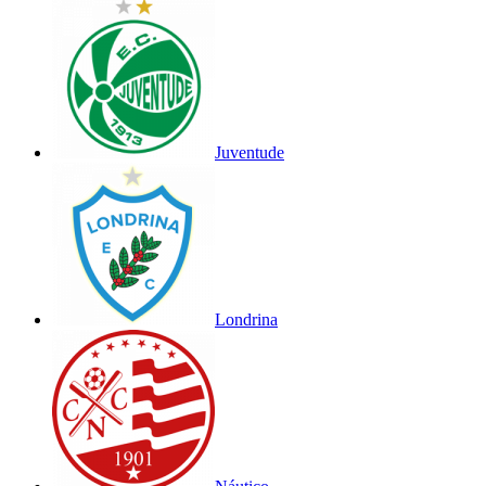
Juventude
Londrina