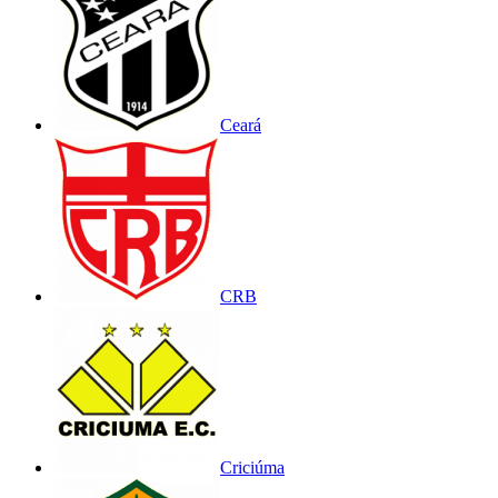
Ceará
CRB
Criciúma