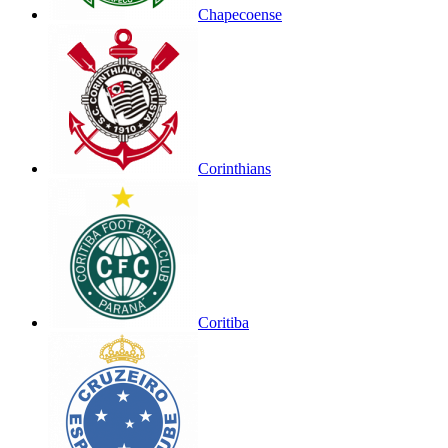
Chapecoense
Corinthians
Coritiba