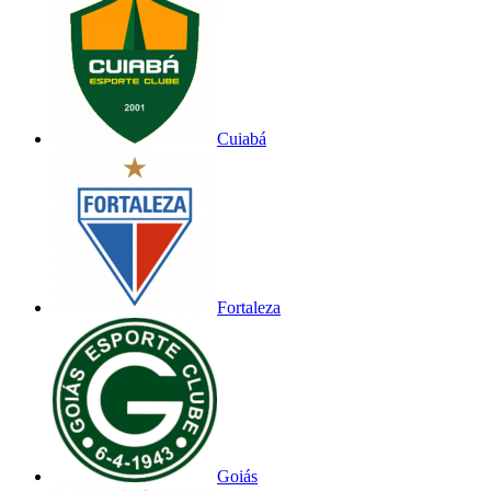
Cuiabá
Fortaleza
Goiás