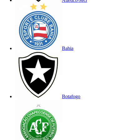
Atlético-MG
Bahia
Botafogo