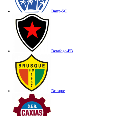
Barra-SC
Botafogo-PB
Brusque