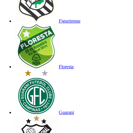
Figueirense
Floresta
Guarani