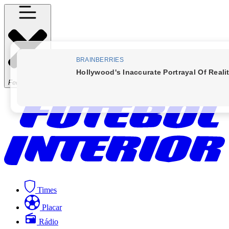
Fechar Menu
Times
Placar
Rádio