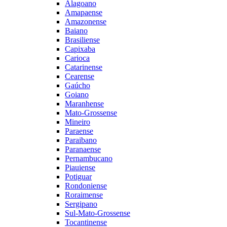
Alagoano
Amapaense
Amazonense
Baiano
Brasiliense
Capixaba
Carioca
Catarinense
Cearense
Gaúcho
Goiano
Maranhense
Mato-Grossense
Mineiro
Paraense
Paraibano
Paranaense
Pernambucano
Piauiense
Potiguar
Rondoniense
Roraimense
Sergipano
Sul-Mato-Grossense
Tocantinense