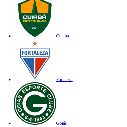
Cuiabá
Fortaleza
Goiás