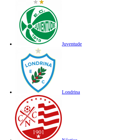
Juventude
Londrina