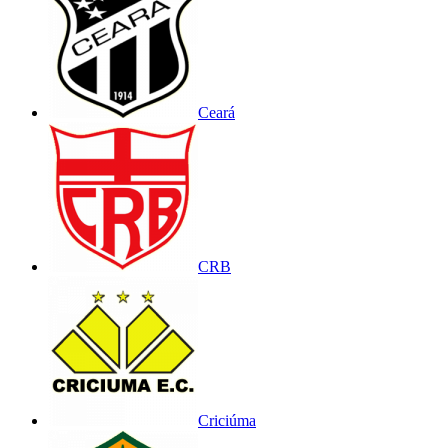
Ceará
CRB
Criciúma