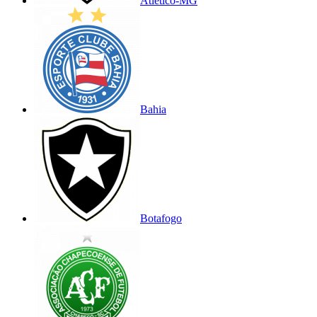
Atlético-MG
Bahia
Botafogo