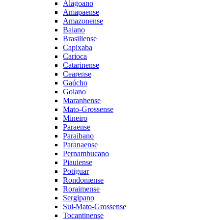
Alagoano
Amapaense
Amazonense
Baiano
Brasiliense
Capixaba
Carioca
Catarinense
Cearense
Gaúcho
Goiano
Maranhense
Mato-Grossense
Mineiro
Paraense
Paraibano
Paranaense
Pernambucano
Piauiense
Potiguar
Rondoniense
Roraimense
Sergipano
Sul-Mato-Grossense
Tocantinense