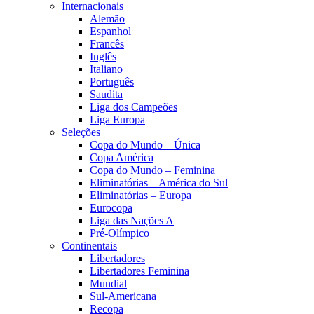
Internacionais
Alemão
Espanhol
Francês
Inglês
Italiano
Português
Saudita
Liga dos Campeões
Liga Europa
Seleções
Copa do Mundo – Única
Copa América
Copa do Mundo – Feminina
Eliminatórias – América do Sul
Eliminatórias – Europa
Eurocopa
Liga das Nações A
Pré-Olímpico
Continentais
Libertadores
Libertadores Feminina
Mundial
Sul-Americana
Recopa