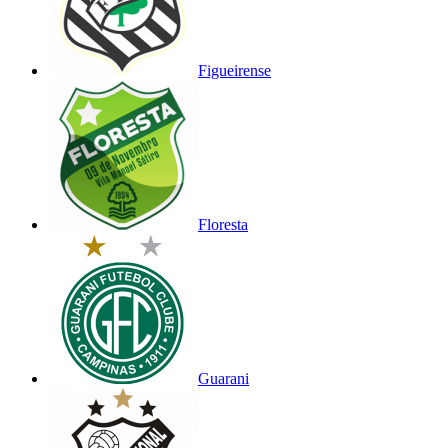
Figueirense
Floresta
Guarani