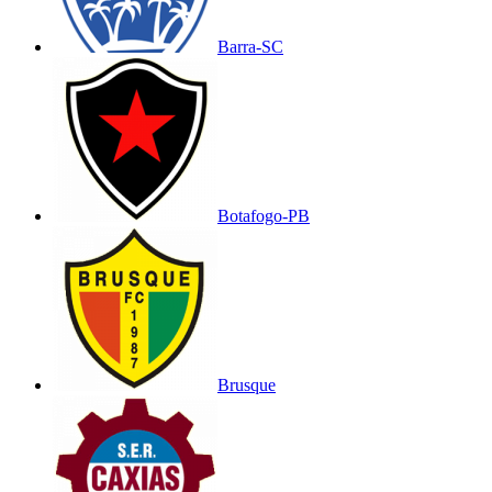
Barra-SC
Botafogo-PB
Brusque