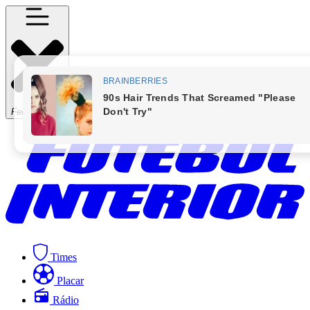
Fechar Menu
Times
Placar
Rádio