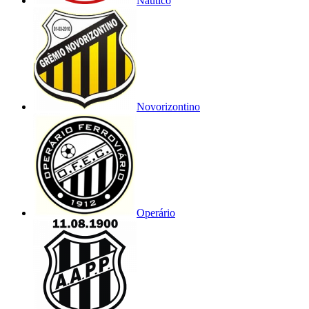
Náutico
Novorizontino
Operário