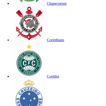
Chapecoense
Corinthians
Coritiba