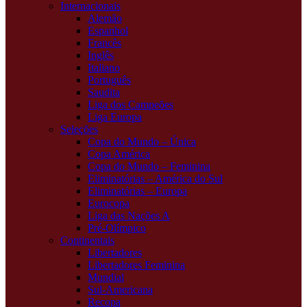
Internacionais
Alemão
Espanhol
Francês
Inglês
Italiano
Português
Saudita
Liga dos Campeões
Liga Europa
Seleções
Copa do Mundo – Única
Copa América
Copa do Mundo – Feminina
Eliminatórias – América do Sul
Eliminatórias – Europa
Eurocopa
Liga das Nações A
Pré-Olímpico
Continentais
Libertadores
Libertadores Feminina
Mundial
Sul-Americana
Recopa