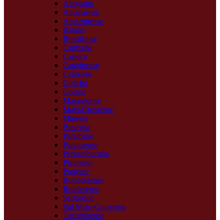
Alagoano
Amapaense
Amazonense
Baiano
Brasiliense
Capixaba
Carioca
Catarinense
Cearense
Gaúcho
Goiano
Maranhense
Mato-Grossense
Mineiro
Paraense
Paraibano
Paranaense
Pernambucano
Piauiense
Potiguar
Rondoniense
Roraimense
Sergipano
Sul-Mato-Grossense
Tocantinense