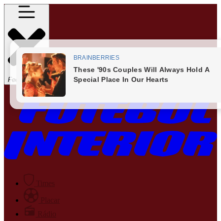
Fechar Menu
Times
Placar
Rádio