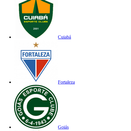
Cuiabá
Fortaleza
Goiás