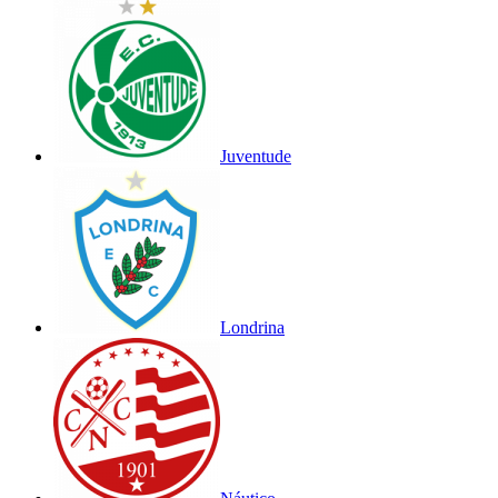
Juventude
Londrina