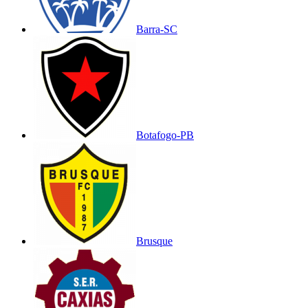
Barra-SC
Botafogo-PB
Brusque