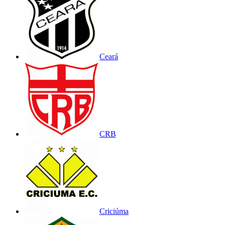
Ceará
CRB
Criciúma