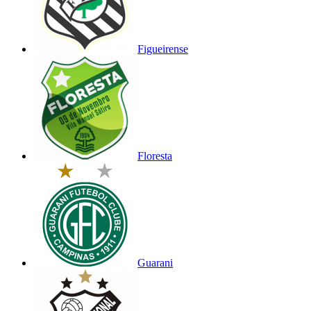
Figueirense
Floresta
Guarani