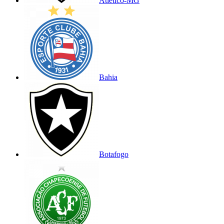
Atlético-MG
Bahia
Botafogo