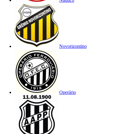
Náutico
Novorizontino
Operário