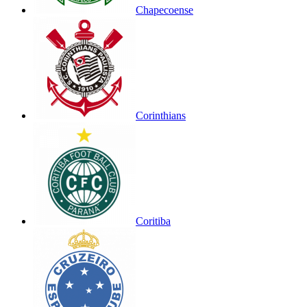
Chapecoense
Corinthians
Coritiba