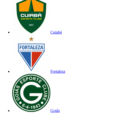
Cuiabá
Fortaleza
Goiás