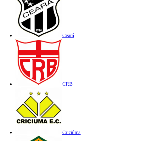
Ceará
CRB
Criciúma