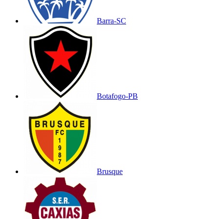
Barra-SC
Botafogo-PB
Brusque