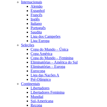
Internacionais
Alemão
Espanhol
Francês
Inglês
Italiano
Português
Saudita
Liga dos Campeões
Liga Europa
Seleções
Copa do Mundo – Única
Copa América
Copa do Mundo – Feminina
Eliminatórias – América do Sul
Eliminatórias – Europa
Eurocopa
Liga das Nações A
Pré-Olímpico
Continentais
Libertadores
Libertadores Feminina
Mundial
Sul-Americana
Recopa