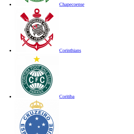
Chapecoense
Corinthians
Coritiba