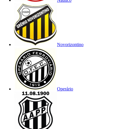
Náutico
Novorizontino
Operário