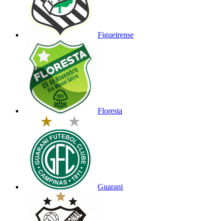
Figueirense
Floresta
Guarani