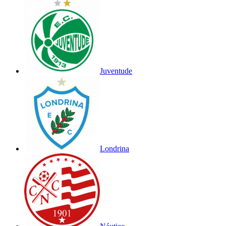
Juventude
Londrina