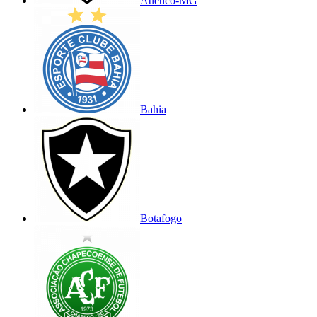
Atlético-MG
Bahia
Botafogo