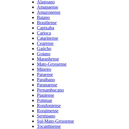
Alagoano
Amapaense
Amazonense
Baiano
Brasiliense
Capixaba
Carioca
Catarinense
Cearense
Gaúcho
Goiano
Maranhense
Mato-Grossense
Mineiro
Paraense
Paraibano
Paranaense
Pernambucano
Piauiense
Potiguar
Rondoniense
Roraimense
Sergipano
Sul-Mato-Grossense
Tocantinense