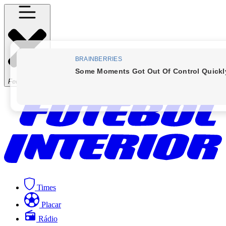
Fechar Menu
Times
Placar
Rádio