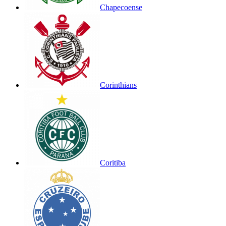
Chapecoense
Corinthians
Coritiba