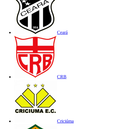
Ceará
CRB
Criciúma