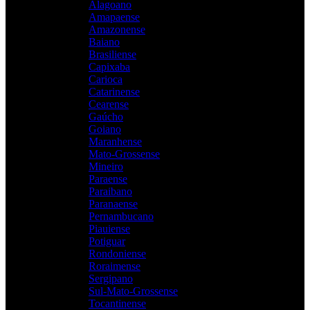
Alagoano
Amapaense
Amazonense
Baiano
Brasiliense
Capixaba
Carioca
Catarinense
Cearense
Gaúcho
Goiano
Maranhense
Mato-Grossense
Mineiro
Paraense
Paraibano
Paranaense
Pernambucano
Piauiense
Potiguar
Rondoniense
Roraimense
Sergipano
Sul-Mato-Grossense
Tocantinense