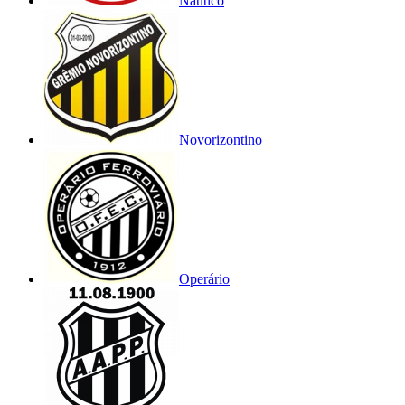
Náutico
Novorizontino
Operário