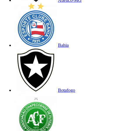
Atlético-MG
Bahia
Botafogo