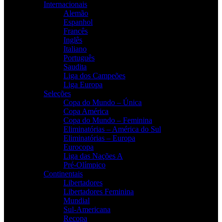
Internacionais
Alemão
Espanhol
Francês
Inglês
Italiano
Português
Saudita
Liga dos Campeões
Liga Europa
Seleções
Copa do Mundo – Única
Copa América
Copa do Mundo – Feminina
Eliminatórias – América do Sul
Eliminatórias – Europa
Eurocopa
Liga das Nações A
Pré-Olímpico
Continentais
Libertadores
Libertadores Feminina
Mundial
Sul-Americana
Recopa