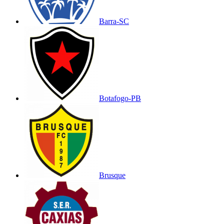
Barra-SC
Botafogo-PB
Brusque