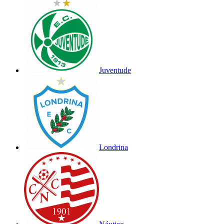
Juventude
Londrina