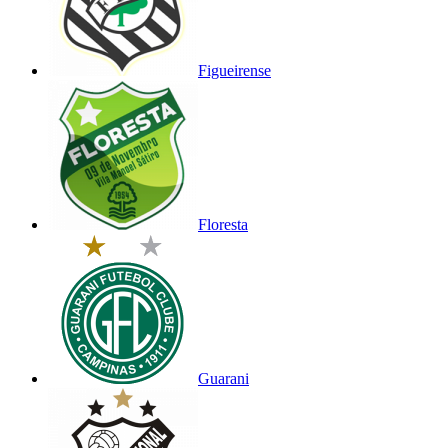
Figueirense
Floresta
Guarani