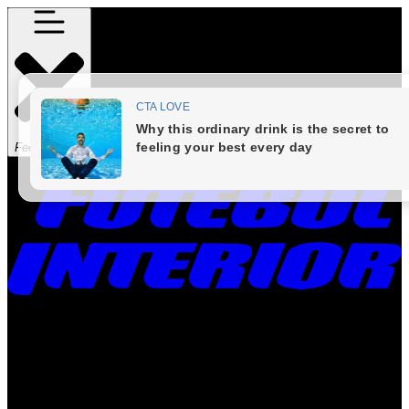
Fechar Menu
Times
Placar
Rádio