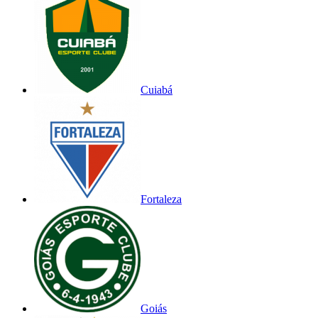
Cuiabá
Fortaleza
Goiás