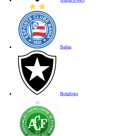
Atlético-MG
Bahia
Botafogo