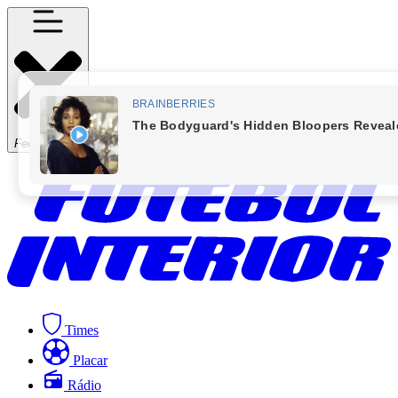
Fechar Menu
Times
Placar
Rádio