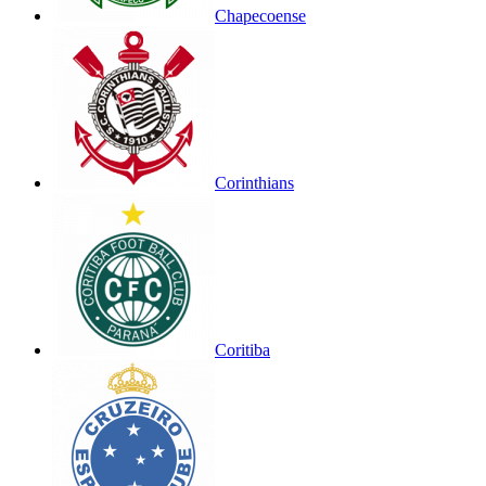
Chapecoense
Corinthians
Coritiba