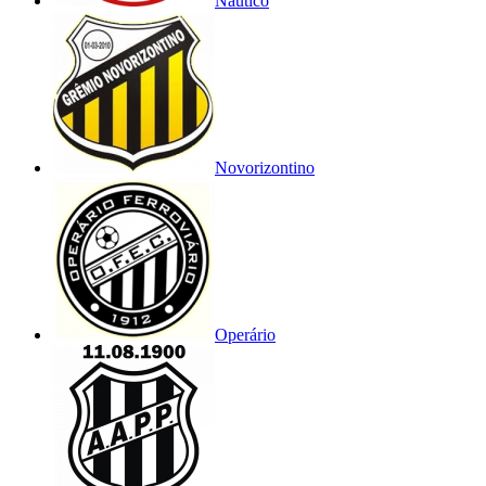
Náutico
Novorizontino
Operário