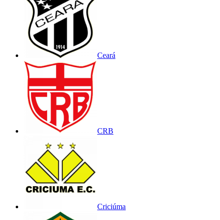
Ceará
CRB
Criciúma