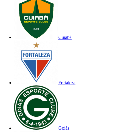
Cuiabá
Fortaleza
Goiás