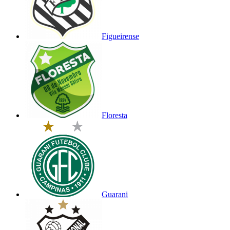
Figueirense
Floresta
Guarani