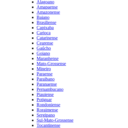
Alagoano
Amapaense
Amazonense
Baiano
Brasiliense
Capixaba
Carioca
Catarinense
Cearense
Gaúcho
Goiano
Maranhense
Mato-Grossense
Mineiro
Paraense
Paraibano
Paranaense
Pernambucano
Piauiense
Potiguar
Rondoniense
Roraimense
Sergipano
Sul-Mato-Grossense
Tocantinense