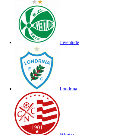
Juventude
Londrina