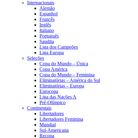
Internacionais
Alemão
Espanhol
Francês
Inglês
Italiano
Português
Saudita
Liga dos Campeões
Liga Europa
Seleções
Copa do Mundo – Única
Copa América
Copa do Mundo – Feminina
Eliminatórias – América do Sul
Eliminatórias – Europa
Eurocopa
Liga das Nações A
Pré-Olímpico
Continentais
Libertadores
Libertadores Feminina
Mundial
Sul-Americana
Recopa