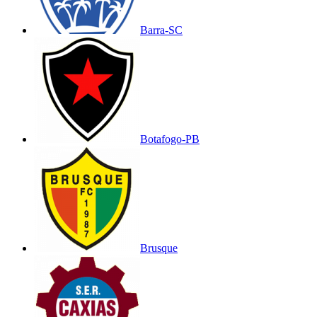
Barra-SC
Botafogo-PB
Brusque