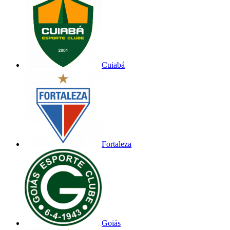
Cuiabá
Fortaleza
Goiás