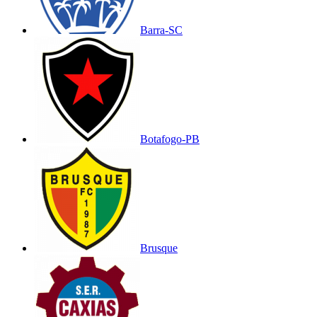
Barra-SC
Botafogo-PB
Brusque