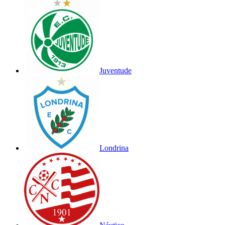
Juventude
Londrina