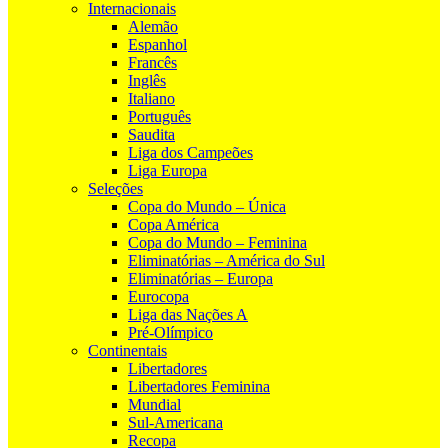
Internacionais
Alemão
Espanhol
Francês
Inglês
Italiano
Português
Saudita
Liga dos Campeões
Liga Europa
Seleções
Copa do Mundo – Única
Copa América
Copa do Mundo – Feminina
Eliminatórias – América do Sul
Eliminatórias – Europa
Eurocopa
Liga das Nações A
Pré-Olímpico
Continentais
Libertadores
Libertadores Feminina
Mundial
Sul-Americana
Recopa