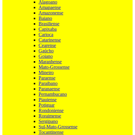
Alagoano
Amapaense
Amazonense
Baiano
Brasiliense
Capixaba
Carioca
Catarinense
Cearense
Gaúcho
Goiano
Maranhense
Mato-Grossense
Mineiro
Paraense
Paraibano
Paranaense
Pernambucano
Piauiense
Potiguar
Rondoniense
Roraimense
Sergipano
Sul-Mato-Grossense
Tocantinense