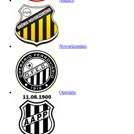
Náutico
Novorizontino
Operário