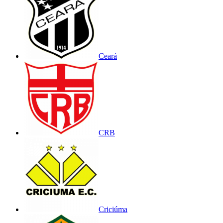
Ceará
CRB
Criciúma