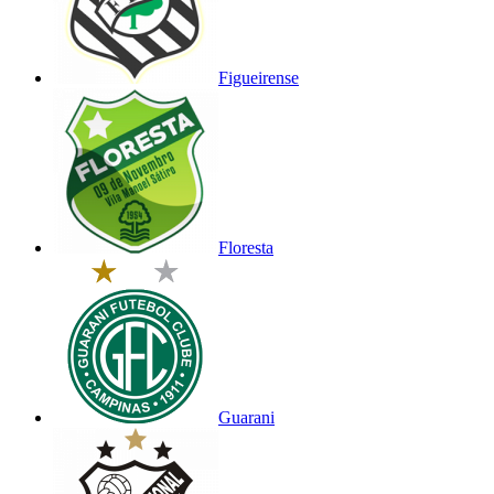
Figueirense
Floresta
Guarani