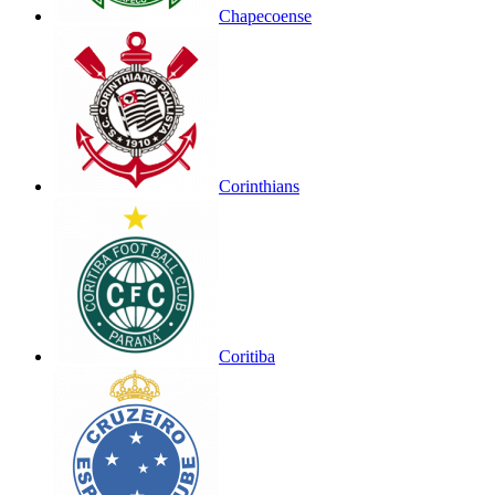
Chapecoense
Corinthians
Coritiba