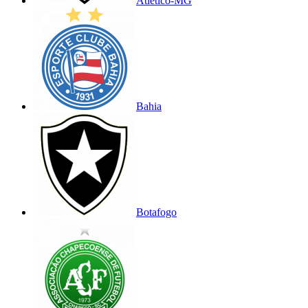
Atlético-MG
Bahia
Botafogo