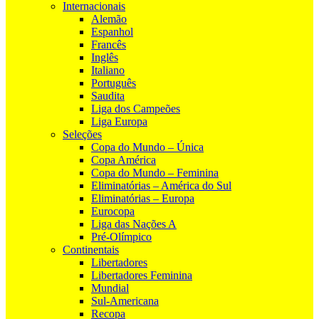
Internacionais
Alemão
Espanhol
Francês
Inglês
Italiano
Português
Saudita
Liga dos Campeões
Liga Europa
Seleções
Copa do Mundo – Única
Copa América
Copa do Mundo – Feminina
Eliminatórias – América do Sul
Eliminatórias – Europa
Eurocopa
Liga das Nações A
Pré-Olímpico
Continentais
Libertadores
Libertadores Feminina
Mundial
Sul-Americana
Recopa