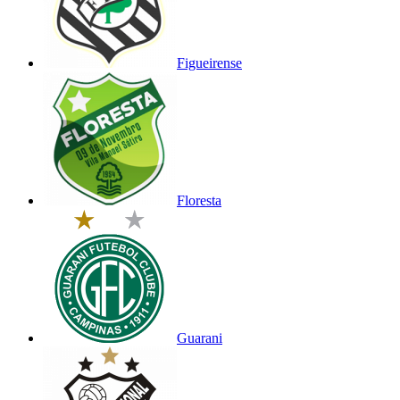
Figueirense
Floresta
Guarani