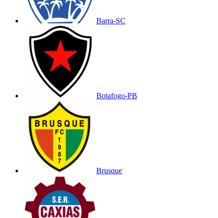
Barra-SC
Botafogo-PB
Brusque