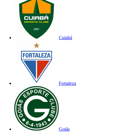
Cuiabá
Fortaleza
Goiás