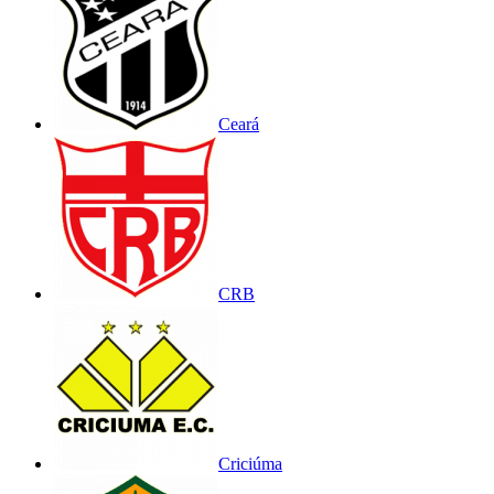
Ceará
CRB
Criciúma