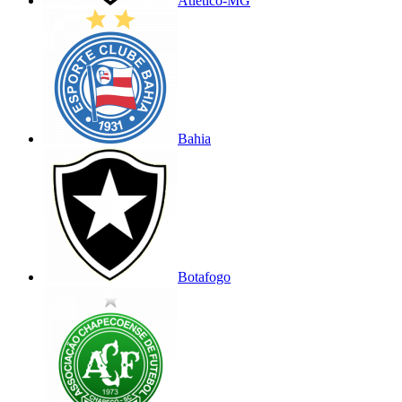
Atlético-MG
Bahia
Botafogo