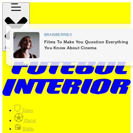
Fechar Menu
Times
Placar
Rádio