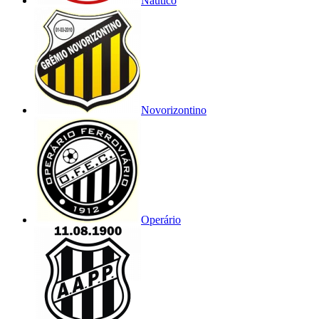
Náutico
Novorizontino
Operário