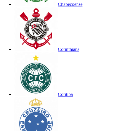
Chapecoense
Corinthians
Coritiba