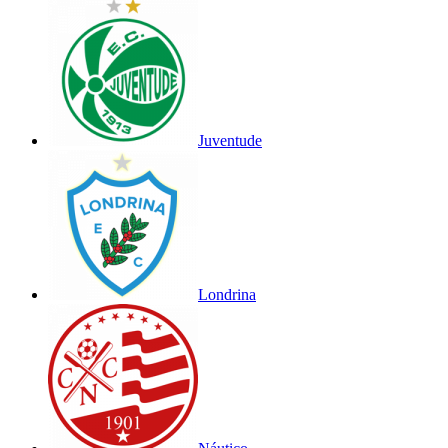
Juventude
Londrina