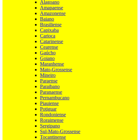
Alagoano
Amapaense
Amazonense
Baiano
Brasiliense
Capixaba
Carioca
Catarinense
Cearense
Gaúcho
Goiano
Maranhense
Mato-Grossense
Mineiro
Paraense
Paraibano
Paranaense
Pernambucano
Piauiense
Potiguar
Rondoniense
Roraimense
Sergipano
Sul-Mato-Grossense
Tocantinense