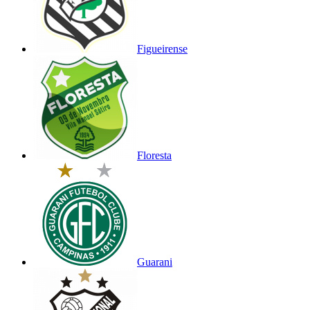
Figueirense
Floresta
Guarani