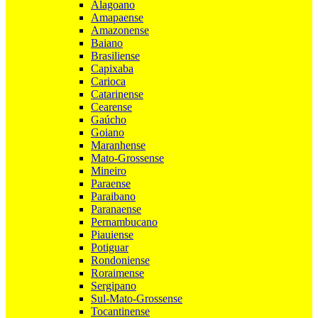
Alagoano
Amapaense
Amazonense
Baiano
Brasiliense
Capixaba
Carioca
Catarinense
Cearense
Gaúcho
Goiano
Maranhense
Mato-Grossense
Mineiro
Paraense
Paraibano
Paranaense
Pernambucano
Piauiense
Potiguar
Rondoniense
Roraimense
Sergipano
Sul-Mato-Grossense
Tocantinense