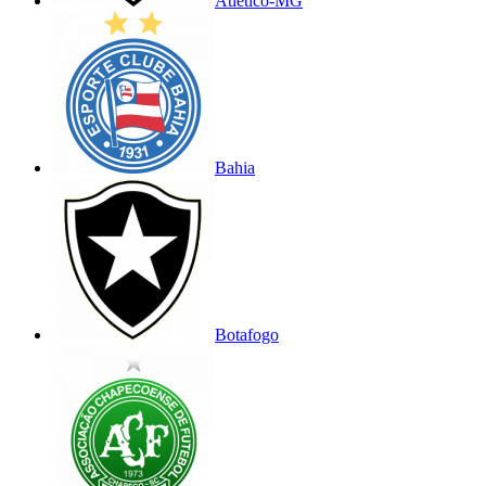
Atlético-MG
Bahia
Botafogo