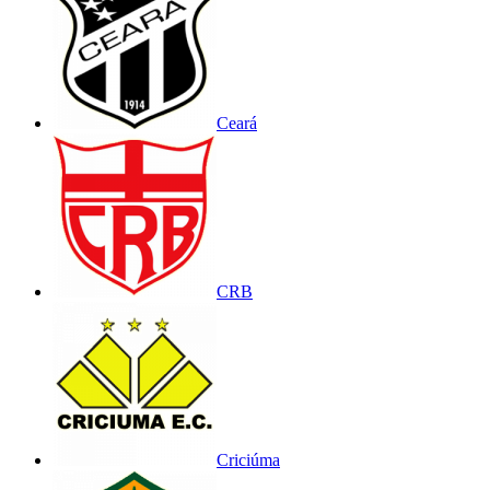
Ceará
CRB
Criciúma