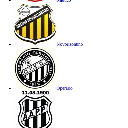
Náutico
Novorizontino
Operário