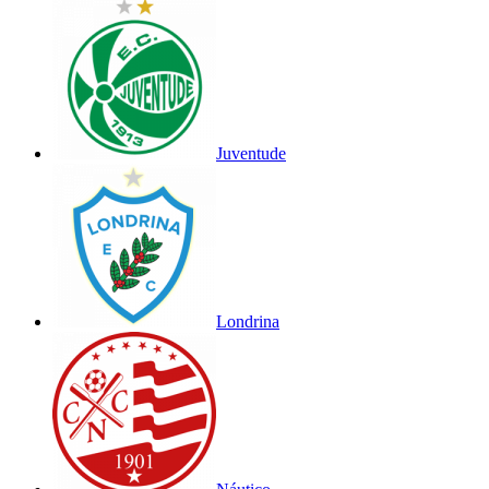
Juventude
Londrina