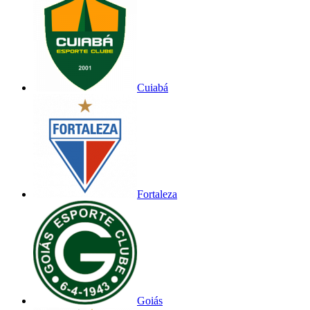
Cuiabá
Fortaleza
Goiás