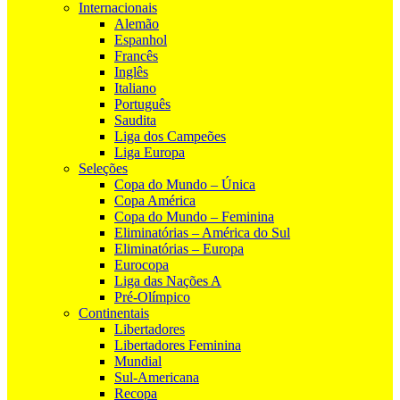
Internacionais
Alemão
Espanhol
Francês
Inglês
Italiano
Português
Saudita
Liga dos Campeões
Liga Europa
Seleções
Copa do Mundo – Única
Copa América
Copa do Mundo – Feminina
Eliminatórias – América do Sul
Eliminatórias – Europa
Eurocopa
Liga das Nações A
Pré-Olímpico
Continentais
Libertadores
Libertadores Feminina
Mundial
Sul-Americana
Recopa