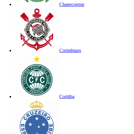
Chapecoense
Corinthians
Coritiba