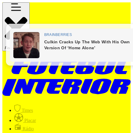
Fechar Menu
Times
Placar
Rádio