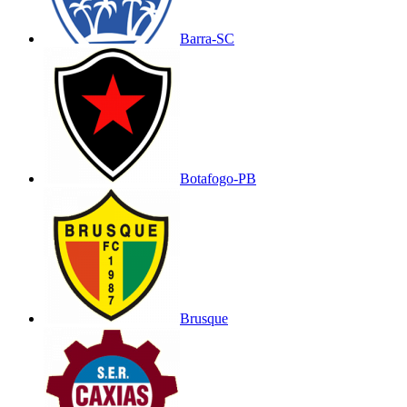
Barra-SC
Botafogo-PB
Brusque