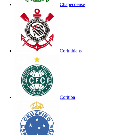
Chapecoense
Corinthians
Coritiba