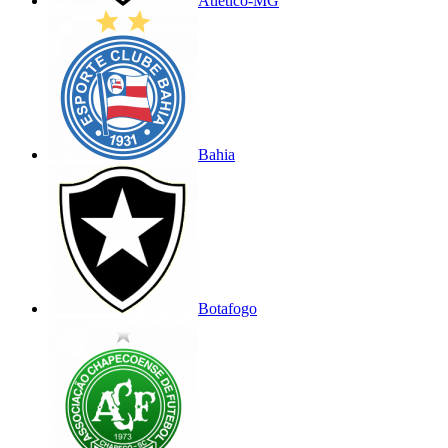
Atlético-MG
Bahia
Botafogo