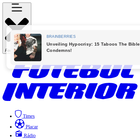
Fechar Menu
Times
Placar
Rádio