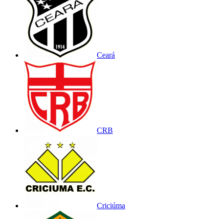
Ceará
CRB
Criciúma