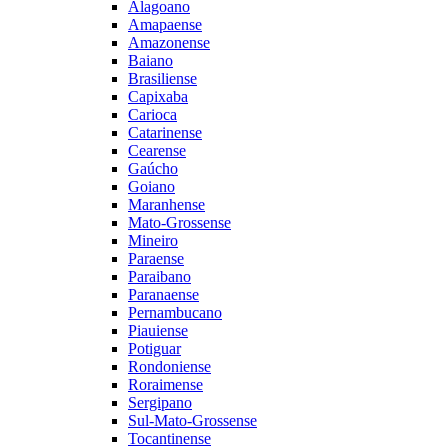
Alagoano
Amapaense
Amazonense
Baiano
Brasiliense
Capixaba
Carioca
Catarinense
Cearense
Gaúcho
Goiano
Maranhense
Mato-Grossense
Mineiro
Paraense
Paraibano
Paranaense
Pernambucano
Piauiense
Potiguar
Rondoniense
Roraimense
Sergipano
Sul-Mato-Grossense
Tocantinense