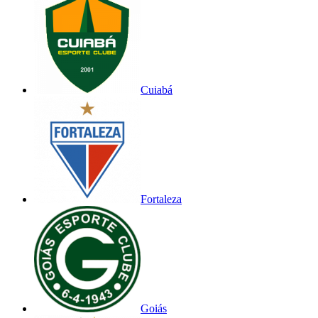
Cuiabá
Fortaleza
Goiás