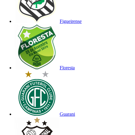
Figueirense
Floresta
Guarani