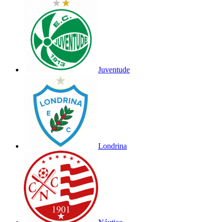
Juventude
Londrina