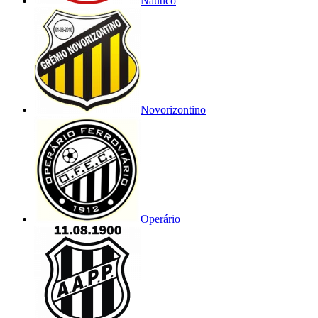
Náutico
Novorizontino
Operário