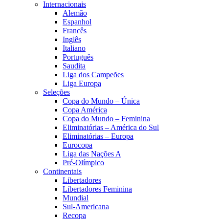
Internacionais
Alemão
Espanhol
Francês
Inglês
Italiano
Português
Saudita
Liga dos Campeões
Liga Europa
Seleções
Copa do Mundo – Única
Copa América
Copa do Mundo – Feminina
Eliminatórias – América do Sul
Eliminatórias – Europa
Eurocopa
Liga das Nações A
Pré-Olímpico
Continentais
Libertadores
Libertadores Feminina
Mundial
Sul-Americana
Recopa