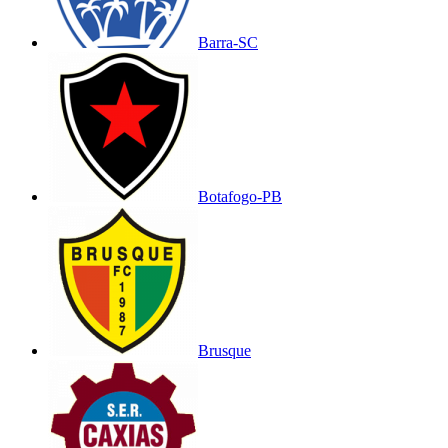
Barra-SC
Botafogo-PB
Brusque