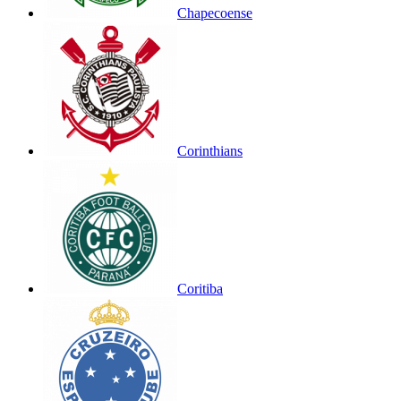
Chapecoense
Corinthians
Coritiba