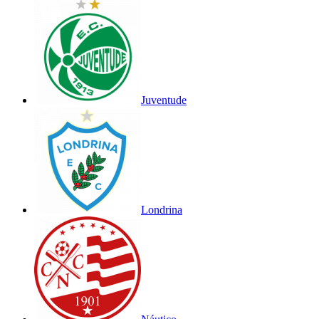
Juventude
Londrina