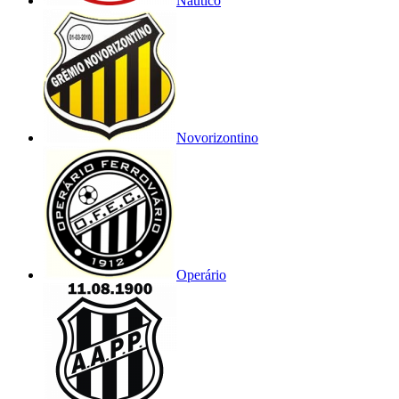
Náutico
Novorizontino
Operário