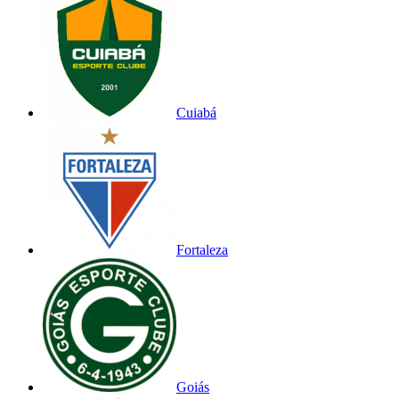
Cuiabá
Fortaleza
Goiás