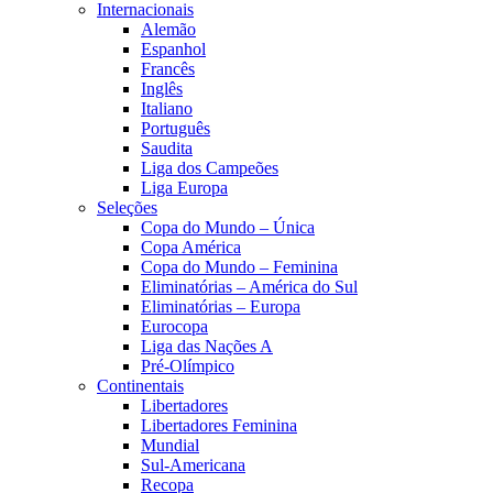
Internacionais
Alemão
Espanhol
Francês
Inglês
Italiano
Português
Saudita
Liga dos Campeões
Liga Europa
Seleções
Copa do Mundo – Única
Copa América
Copa do Mundo – Feminina
Eliminatórias – América do Sul
Eliminatórias – Europa
Eurocopa
Liga das Nações A
Pré-Olímpico
Continentais
Libertadores
Libertadores Feminina
Mundial
Sul-Americana
Recopa