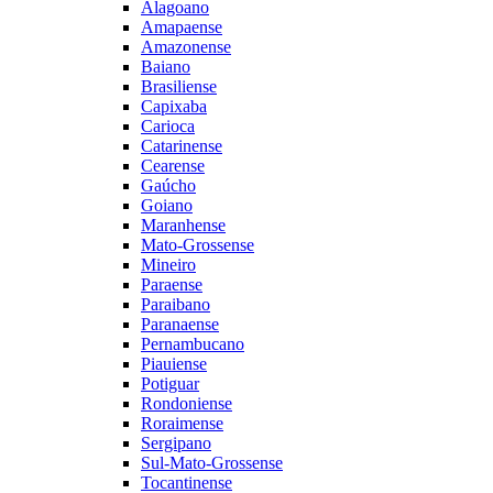
Alagoano
Amapaense
Amazonense
Baiano
Brasiliense
Capixaba
Carioca
Catarinense
Cearense
Gaúcho
Goiano
Maranhense
Mato-Grossense
Mineiro
Paraense
Paraibano
Paranaense
Pernambucano
Piauiense
Potiguar
Rondoniense
Roraimense
Sergipano
Sul-Mato-Grossense
Tocantinense