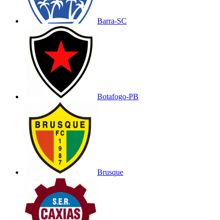
Barra-SC
Botafogo-PB
Brusque