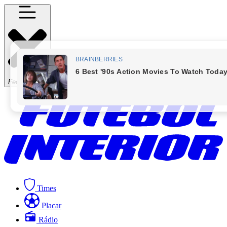
Fechar Menu
Times
Placar
Rádio