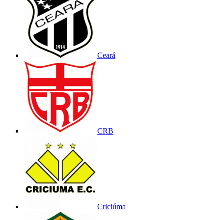
Ceará
CRB
Criciúma