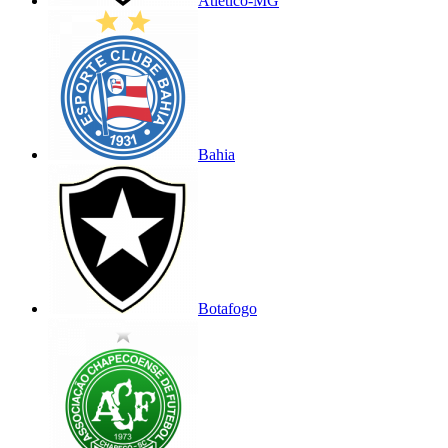
Atlético-MG
Bahia
Botafogo