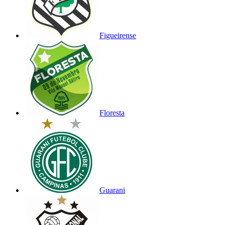
Figueirense
Floresta
Guarani