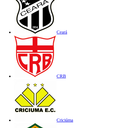
Ceará
CRB
Criciúma