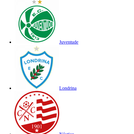
Juventude
Londrina