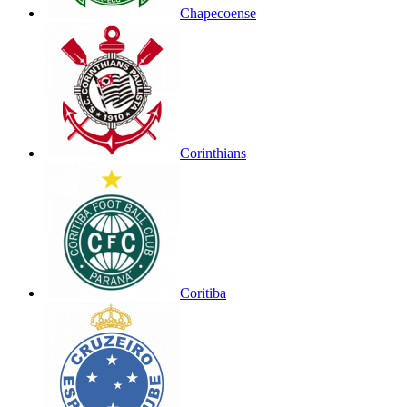
Chapecoense
Corinthians
Coritiba