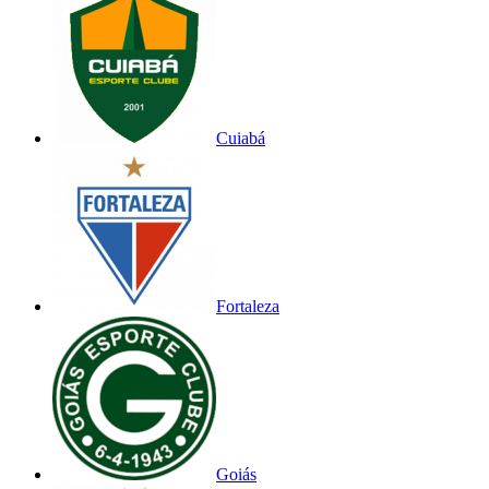
Cuiabá
Fortaleza
Goiás