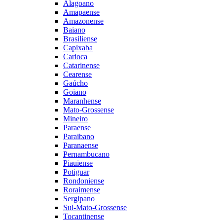
Alagoano
Amapaense
Amazonense
Baiano
Brasiliense
Capixaba
Carioca
Catarinense
Cearense
Gaúcho
Goiano
Maranhense
Mato-Grossense
Mineiro
Paraense
Paraibano
Paranaense
Pernambucano
Piauiense
Potiguar
Rondoniense
Roraimense
Sergipano
Sul-Mato-Grossense
Tocantinense