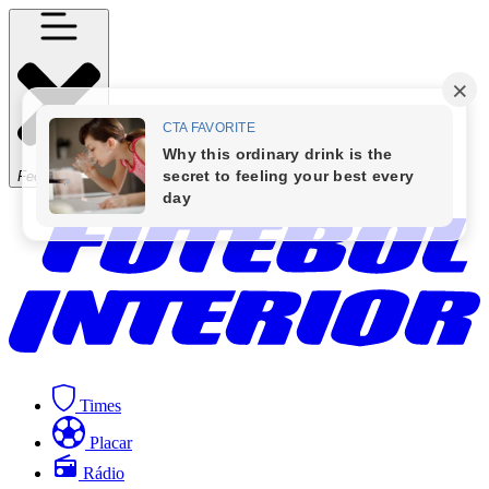
Fechar Menu
Times
Placar
Rádio