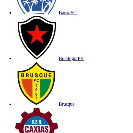
Barra-SC
Botafogo-PB
Brusque