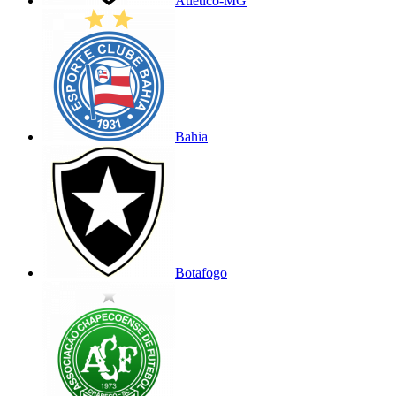
Atlético-MG
Bahia
Botafogo