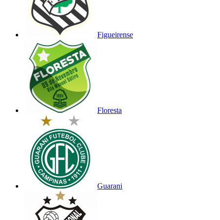
Figueirense
Floresta
Guarani