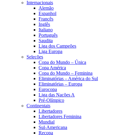
Internacionais
Alemão
Espanhol
Francês
Inglês
Italiano
Português
Saudita
Liga dos Campeões
Liga Europa
Seleções
Copa do Mundo – Única
Copa América
Copa do Mundo – Feminina
Eliminatórias – América do Sul
Eliminatórias – Europa
Eurocopa
Liga das Nações A
Pré-Olímpico
Continentais
Libertadores
Libertadores Feminina
Mundial
Sul-Americana
Recopa