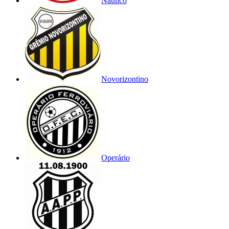
Náutico
Novorizontino
Operário