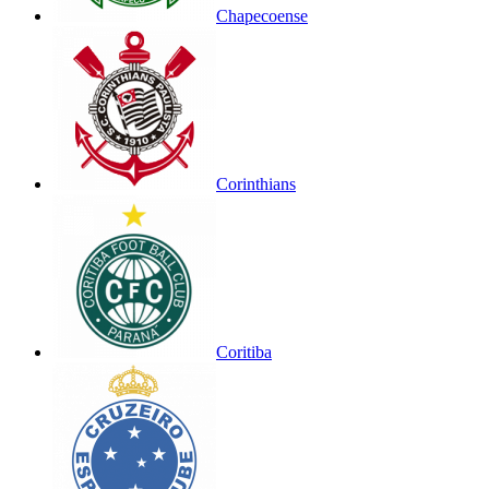
Chapecoense
Corinthians
Coritiba