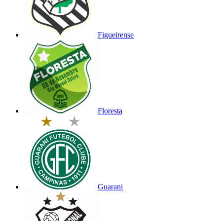
Figueirense
Floresta
Guarani