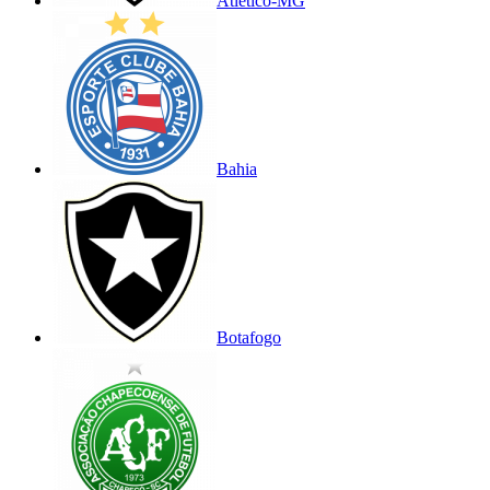
Atlético-MG
Bahia
Botafogo