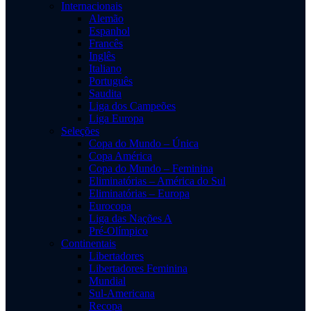
Internacionais
Alemão
Espanhol
Francês
Inglês
Italiano
Português
Saudita
Liga dos Campeões
Liga Europa
Seleções
Copa do Mundo – Única
Copa América
Copa do Mundo – Feminina
Eliminatórias – América do Sul
Eliminatórias – Europa
Eurocopa
Liga das Nações A
Pré-Olímpico
Continentais
Libertadores
Libertadores Feminina
Mundial
Sul-Americana
Recopa