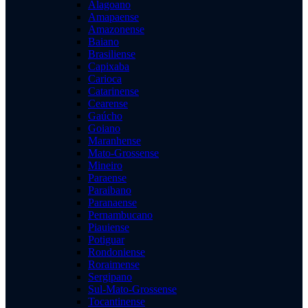
Alagoano
Amapaense
Amazonense
Baiano
Brasiliense
Capixaba
Carioca
Catarinense
Cearense
Gaúcho
Goiano
Maranhense
Mato-Grossense
Mineiro
Paraense
Paraibano
Paranaense
Pernambucano
Piauiense
Potiguar
Rondoniense
Roraimense
Sergipano
Sul-Mato-Grossense
Tocantinense