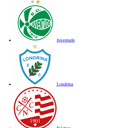
Juventude
Londrina