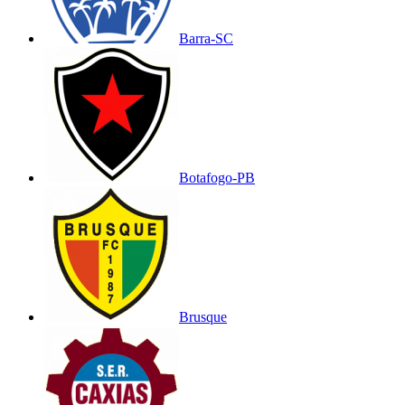
Barra-SC
Botafogo-PB
Brusque