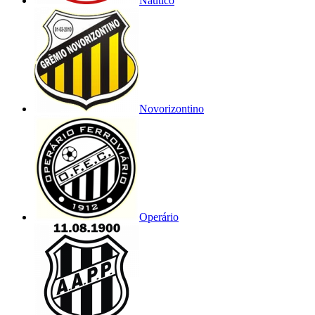
Náutico
Novorizontino
Operário