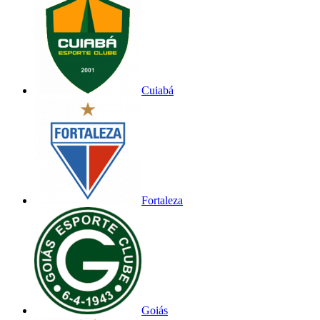
Cuiabá
Fortaleza
Goiás