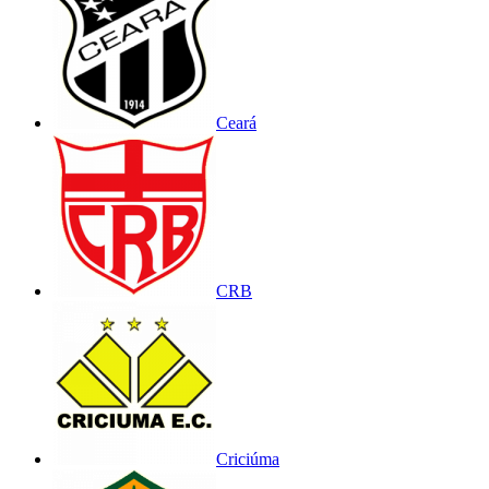
Ceará
CRB
Criciúma