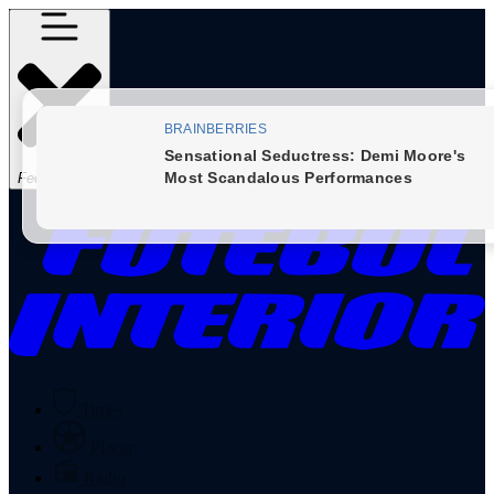
Fechar Menu
Times
Placar
Rádio