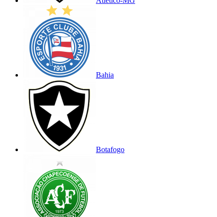
Atlético-MG
Bahia
Botafogo