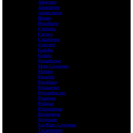
Alagoano
Amapaense
Amazonense
Baiano
Brasiliense
Capixaba
Carioca
Catarinense
Cearense
Gaúcho
Goiano
Maranhense
Mato-Grossense
Mineiro
Paraense
Paraibano
Paranaense
Pernambucano
Piauiense
Potiguar
Rondoniense
Roraimense
Sergipano
Sul-Mato-Grossense
Tocantinense