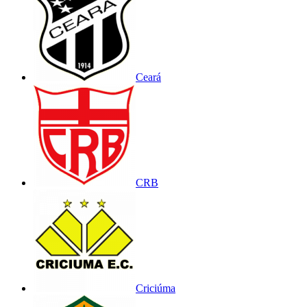
Ceará
CRB
Criciúma