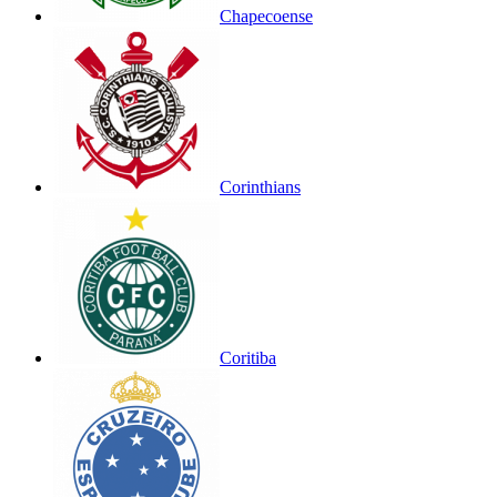
Chapecoense
Corinthians
Coritiba