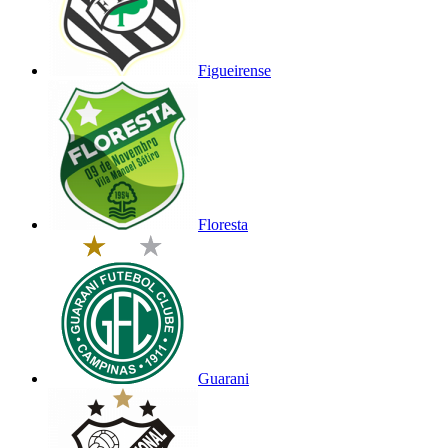
Figueirense
Floresta
Guarani