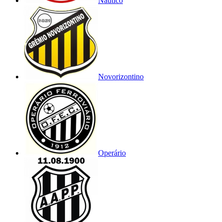
Náutico
Novorizontino
Operário