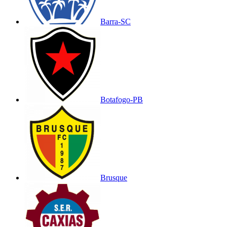
Barra-SC
Botafogo-PB
Brusque