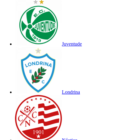
Juventude
Londrina