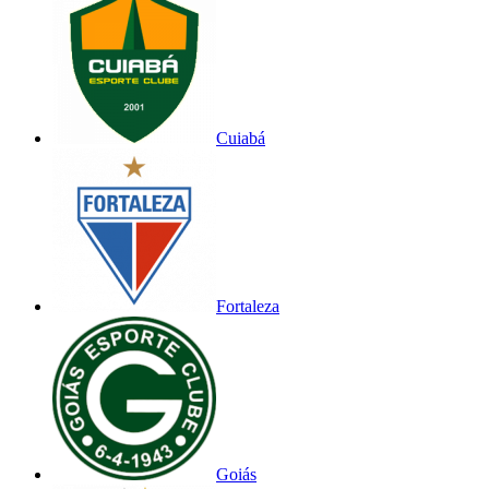
Cuiabá
Fortaleza
Goiás