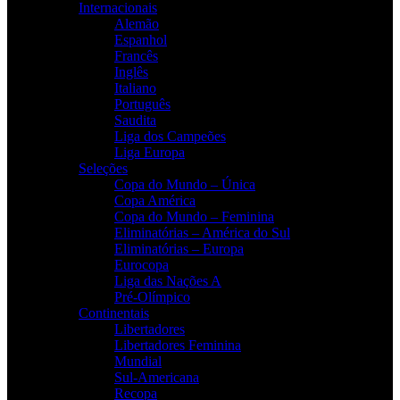
Internacionais
Alemão
Espanhol
Francês
Inglês
Italiano
Português
Saudita
Liga dos Campeões
Liga Europa
Seleções
Copa do Mundo – Única
Copa América
Copa do Mundo – Feminina
Eliminatórias – América do Sul
Eliminatórias – Europa
Eurocopa
Liga das Nações A
Pré-Olímpico
Continentais
Libertadores
Libertadores Feminina
Mundial
Sul-Americana
Recopa