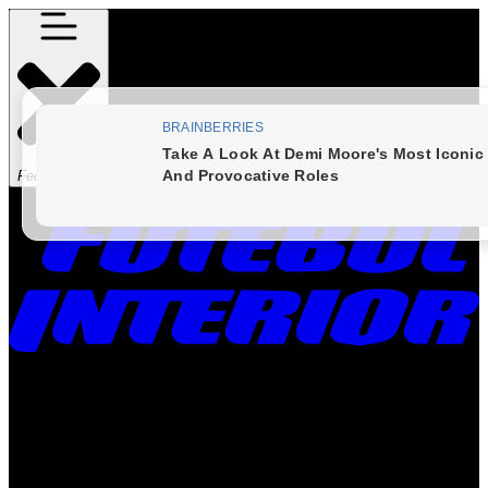
Fechar Menu
Times
Placar
Rádio