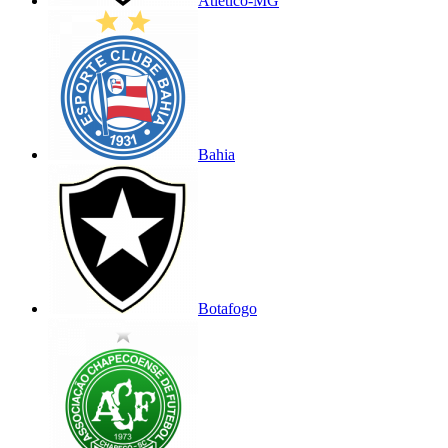
Atlético-MG
Bahia
Botafogo