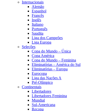
Internacionais
Alemão
Espanhol
Francês
Inglês
Italiano
Português
Saudita
Liga dos Campeões
Liga Europa
Seleções
Copa do Mundo – Única
Copa América
Copa do Mundo – Feminina
Eliminatórias – América do Sul
Eliminatórias – Europa
Eurocopa
Liga das Nações A
Pré-Olímpico
Continentais
Libertadores
Libertadores Feminina
Mundial
Sul-Americana
Recopa