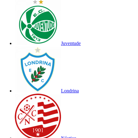
Juventude
Londrina