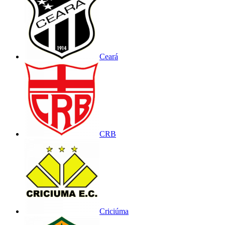
Ceará
CRB
Criciúma