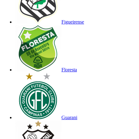
Figueirense
Floresta
Guarani