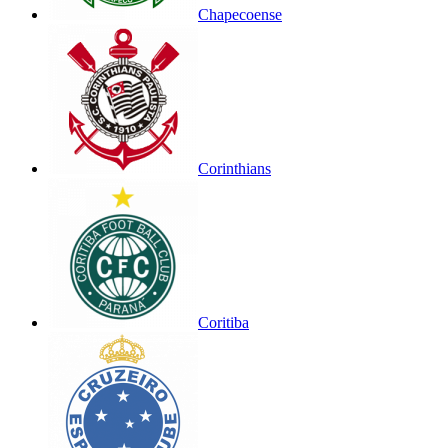
Chapecoense
Corinthians
Coritiba