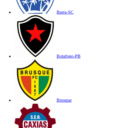
Barra-SC
Botafogo-PB
Brusque