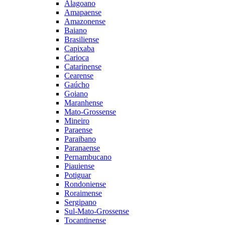
Alagoano
Amapaense
Amazonense
Baiano
Brasiliense
Capixaba
Carioca
Catarinense
Cearense
Gaúcho
Goiano
Maranhense
Mato-Grossense
Mineiro
Paraense
Paraibano
Paranaense
Pernambucano
Piauiense
Potiguar
Rondoniense
Roraimense
Sergipano
Sul-Mato-Grossense
Tocantinense