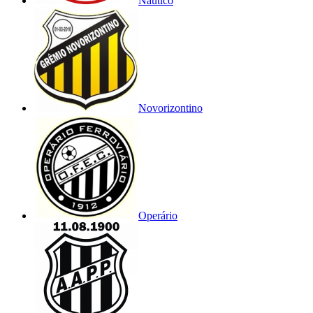
Náutico
Novorizontino
Operário