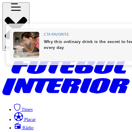
Fechar Menu
Times
Placar
Rádio