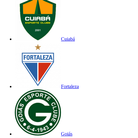
Cuiabá
Fortaleza
Goiás