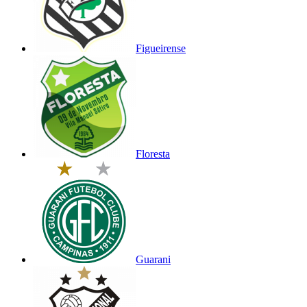
Figueirense
Floresta
Guarani