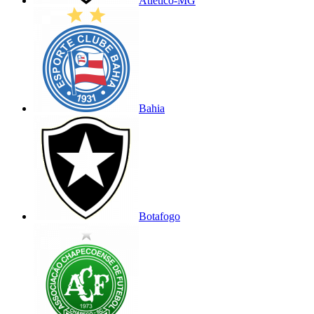
Atlético-MG
Bahia
Botafogo