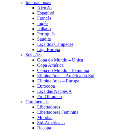
Internacionais
Alemão
Espanhol
Francês
Inglês
Italiano
Português
Saudita
Liga dos Campeões
Liga Europa
Seleções
Copa do Mundo – Única
Copa América
Copa do Mundo – Feminina
Eliminatórias – América do Sul
Eliminatórias – Europa
Eurocopa
Liga das Nações A
Pré-Olímpico
Continentais
Libertadores
Libertadores Feminina
Mundial
Sul-Americana
Recopa