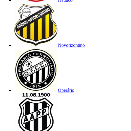
Náutico
Novorizontino
Operário