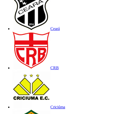
Ceará
CRB
Criciúma