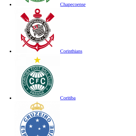
Chapecoense
Corinthians
Coritiba