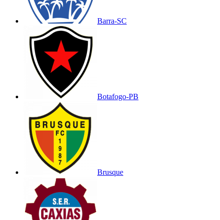
Barra-SC
Botafogo-PB
Brusque