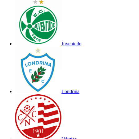
Juventude
Londrina