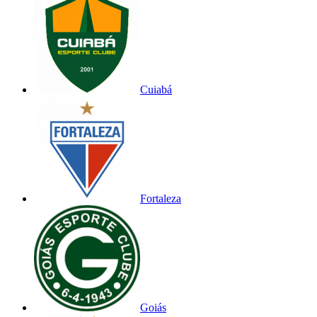
Cuiabá
Fortaleza
Goiás