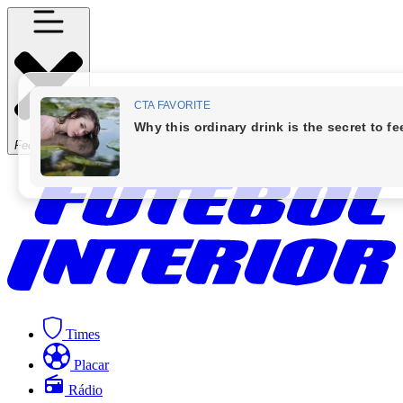
Fechar Menu
Times
Placar
Rádio