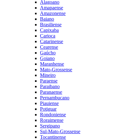
Alagoano
Amapaense
Amazonense
Baiano
Brasiliense
Capixaba
Carioca
Catarinense
Cearense
Gaúcho
Goiano
Maranhense
Mato-Grossense
Mineiro
Paraense
Paraibano
Paranaense
Pernambucano
Piauiense
Potiguar
Rondoniense
Roraimense
Sergipano
Sul-Mato-Grossense
Tocantinense