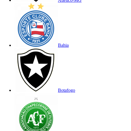
Atlético-MG
Bahia
Botafogo