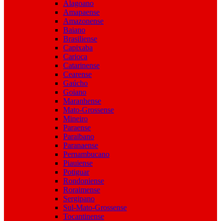
Alagoano
Amapaense
Amazonense
Baiano
Brasiliense
Capixaba
Carioca
Catarinense
Cearense
Gaúcho
Goiano
Maranhense
Mato-Grossense
Mineiro
Paraense
Paraibano
Paranaense
Pernambucano
Piauiense
Potiguar
Rondoniense
Roraimense
Sergipano
Sul-Mato-Grossense
Tocantinense