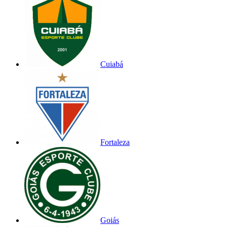
Cuiabá
Fortaleza
Goiás