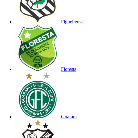
Figueirense
Floresta
Guarani