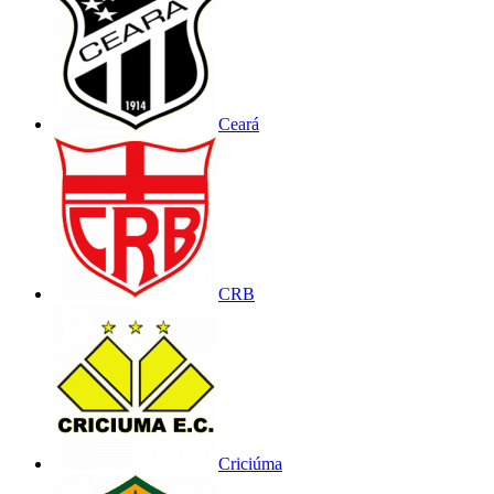
Ceará
CRB
Criciúma