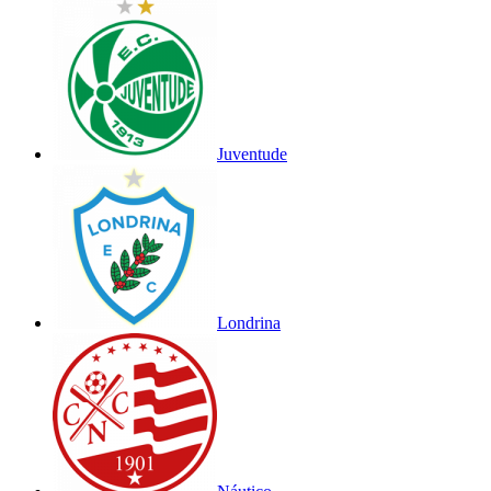
Juventude
Londrina