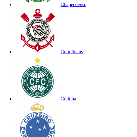
Chapecoense
Corinthians
Coritiba