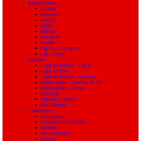
Internacionais
Alemão
Espanhol
Francês
Inglês
Italiano
Português
Saudita
Liga dos Campeões
Liga Europa
Seleções
Copa do Mundo – Única
Copa América
Copa do Mundo – Feminina
Eliminatórias – América do Sul
Eliminatórias – Europa
Eurocopa
Liga das Nações A
Pré-Olímpico
Continentais
Libertadores
Libertadores Feminina
Mundial
Sul-Americana
Recopa