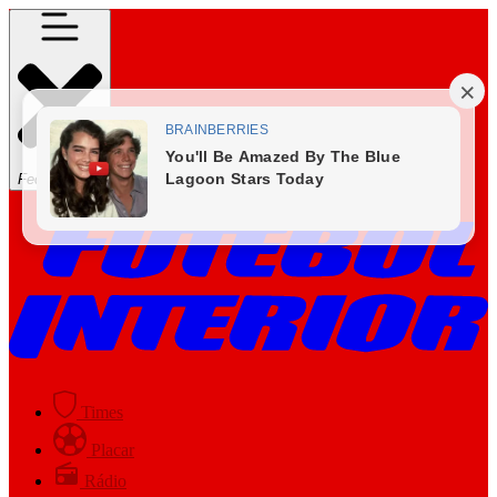
Fechar Menu
Times
Placar
Rádio