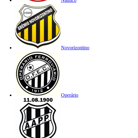
Náutico
Novorizontino
Operário