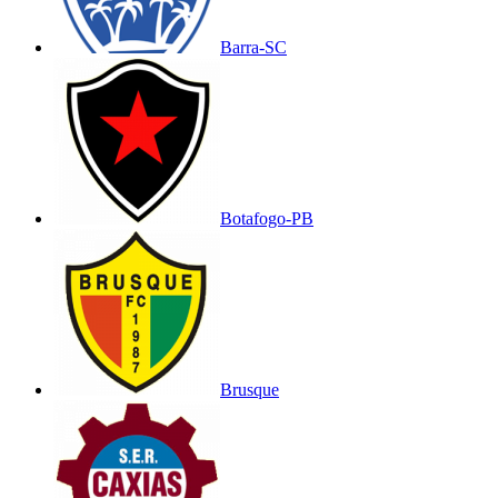
Barra-SC
Botafogo-PB
Brusque