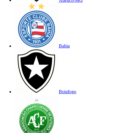
Atlético-MG
Bahia
Botafogo