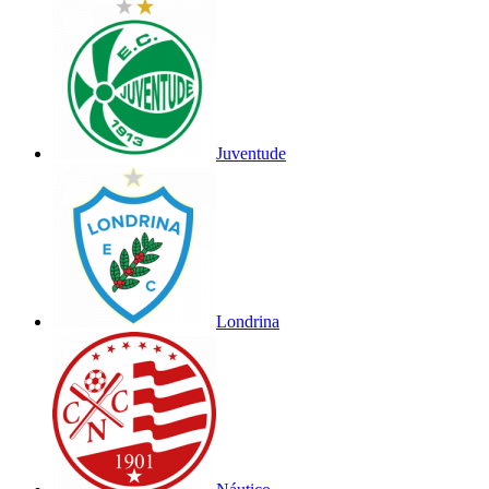
Juventude
Londrina