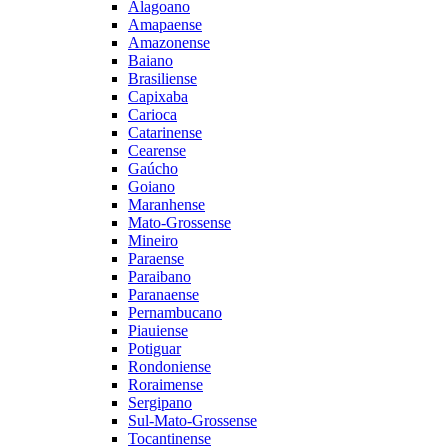
Alagoano
Amapaense
Amazonense
Baiano
Brasiliense
Capixaba
Carioca
Catarinense
Cearense
Gaúcho
Goiano
Maranhense
Mato-Grossense
Mineiro
Paraense
Paraibano
Paranaense
Pernambucano
Piauiense
Potiguar
Rondoniense
Roraimense
Sergipano
Sul-Mato-Grossense
Tocantinense