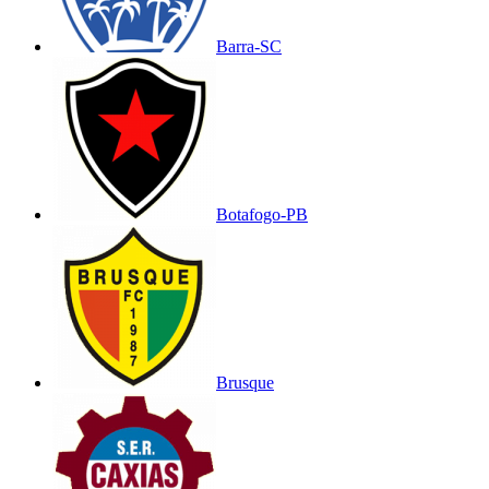
Barra-SC
Botafogo-PB
Brusque