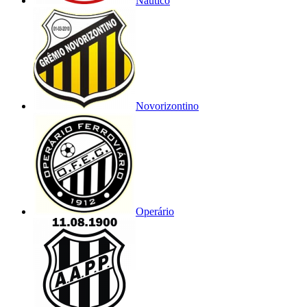
Náutico
Novorizontino
Operário