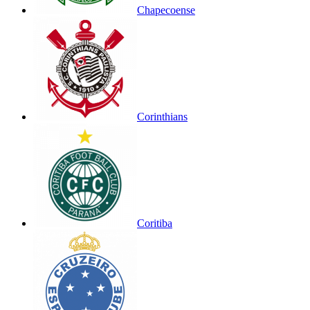
Chapecoense
Corinthians
Coritiba