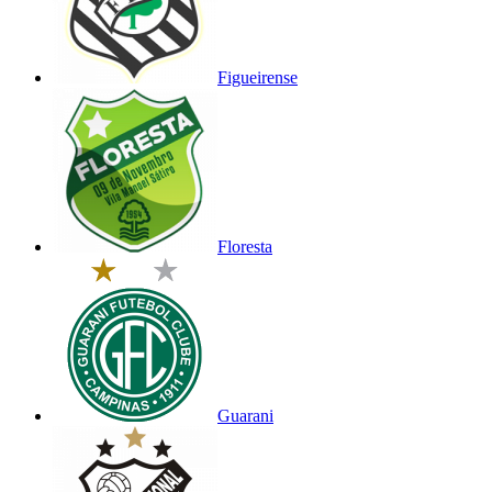
Figueirense
Floresta
Guarani