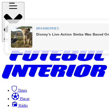
Fechar Menu
Times
Placar
Rádio