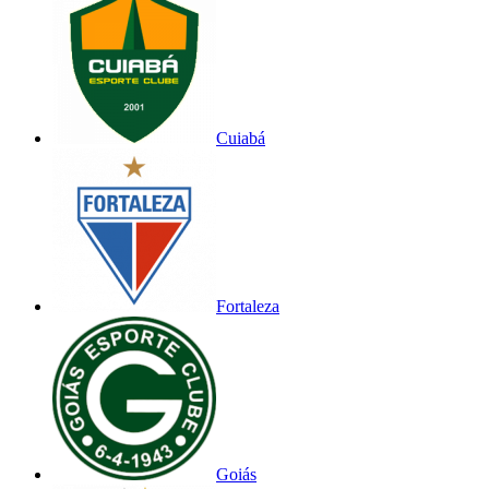
Cuiabá
Fortaleza
Goiás