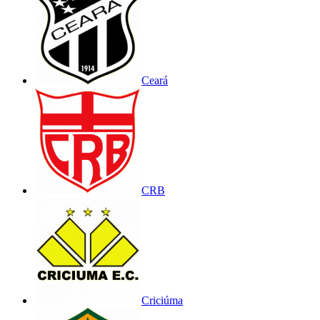
Ceará
CRB
Criciúma