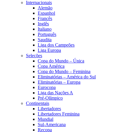
Internacionais
Alemão
Espanhol
Francês
Inglês
Italiano
Português
Saudita
Liga dos Campeões
Liga Europa
Seleções
Copa do Mundo – Única
Copa América
Copa do Mundo – Feminina
Eliminatórias – América do Sul
Eliminatórias – Europa
Eurocopa
Liga das Nações A
Pré-Olímpico
Continentais
Libertadores
Libertadores Feminina
Mundial
Sul-Americana
Recopa