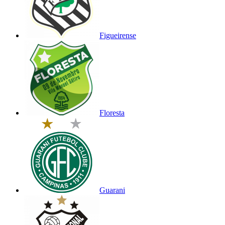
Figueirense
Floresta
Guarani