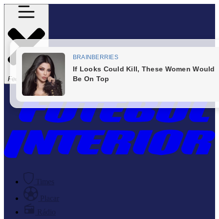
Fechar Menu
Times
Placar
Rádio