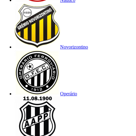
Náutico
Novorizontino
Operário