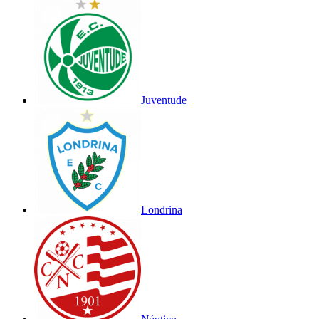
Juventude
Londrina