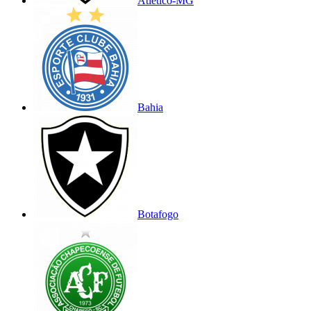
Atlético-MG
Bahia
Botafogo