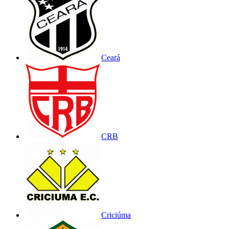
Ceará
CRB
Criciúma