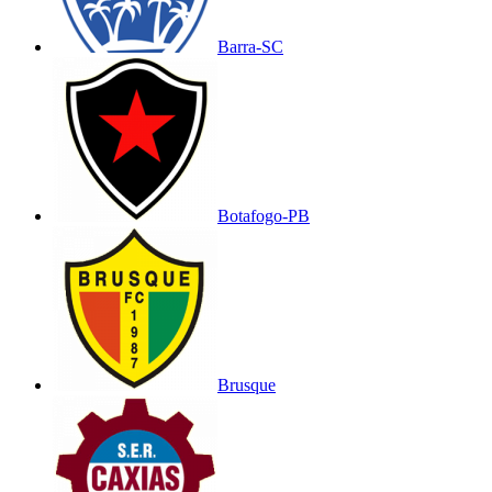
Barra-SC
Botafogo-PB
Brusque