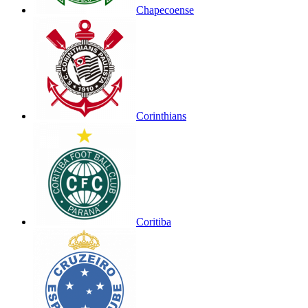
Chapecoense
Corinthians
Coritiba