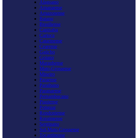
Alagoano
Amapaense
Amazonense
Baiano
Brasiliense
Capixaba
Carioca
Catarinense
Cearense
Gaúcho
Goiano
Maranhense
Mato-Grossense
Mineiro
Paraense
Paraibano
Paranaense
Pernambucano
Piauiense
Potiguar
Rondoniense
Roraimense
Sergipano
Sul-Mato-Grossense
Tocantinense