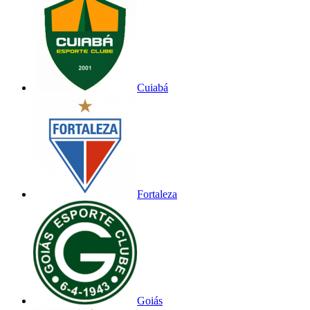
Cuiabá
Fortaleza
Goiás