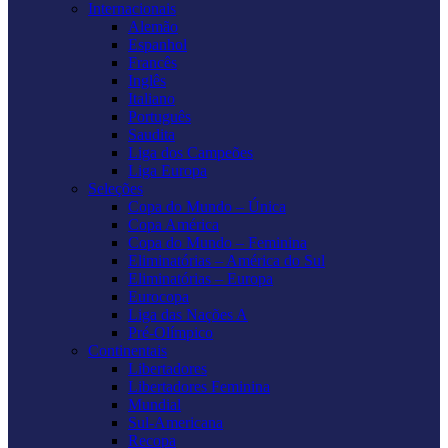
Internacionais
Alemão
Espanhol
Francês
Inglês
Italiano
Português
Saudita
Liga dos Campeões
Liga Europa
Seleções
Copa do Mundo – Única
Copa América
Copa do Mundo – Feminina
Eliminatórias – América do Sul
Eliminatórias – Europa
Eurocopa
Liga das Nações A
Pré-Olímpico
Continentais
Libertadores
Libertadores Feminina
Mundial
Sul-Americana
Recopa