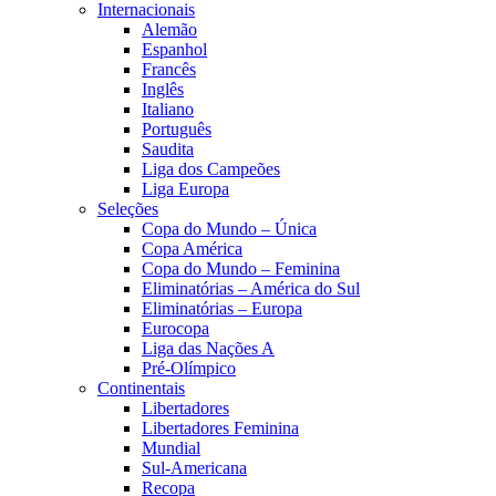
Internacionais
Alemão
Espanhol
Francês
Inglês
Italiano
Português
Saudita
Liga dos Campeões
Liga Europa
Seleções
Copa do Mundo – Única
Copa América
Copa do Mundo – Feminina
Eliminatórias – América do Sul
Eliminatórias – Europa
Eurocopa
Liga das Nações A
Pré-Olímpico
Continentais
Libertadores
Libertadores Feminina
Mundial
Sul-Americana
Recopa