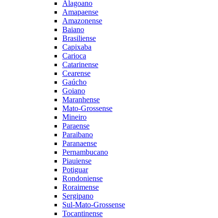
Alagoano
Amapaense
Amazonense
Baiano
Brasiliense
Capixaba
Carioca
Catarinense
Cearense
Gaúcho
Goiano
Maranhense
Mato-Grossense
Mineiro
Paraense
Paraibano
Paranaense
Pernambucano
Piauiense
Potiguar
Rondoniense
Roraimense
Sergipano
Sul-Mato-Grossense
Tocantinense