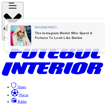
Fechar Menu
Times
Placar
Rádio