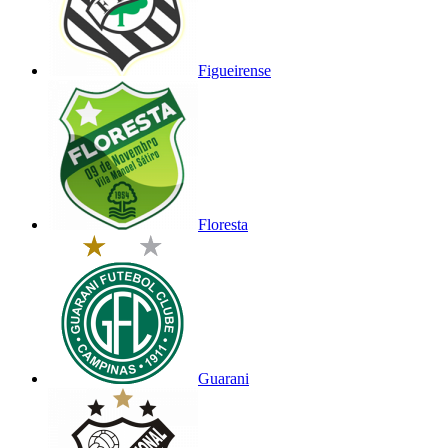
Figueirense
Floresta
Guarani