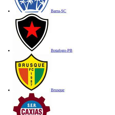
Barra-SC
Botafogo-PB
Brusque