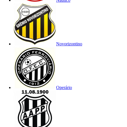
Náutico
Novorizontino
Operário