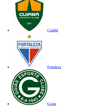
Cuiabá
Fortaleza
Goiás