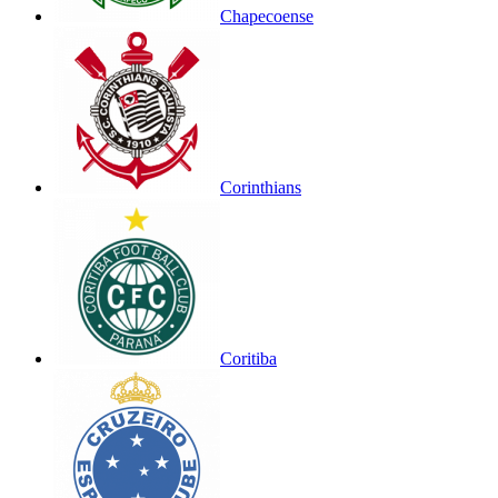
Chapecoense
Corinthians
Coritiba