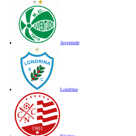
Juventude
Londrina