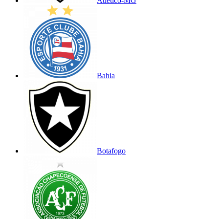
Atlético-MG
Bahia
Botafogo