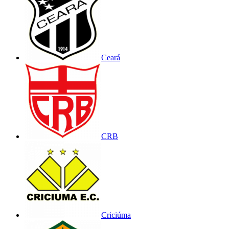
Ceará
CRB
Criciúma