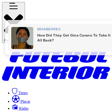
Fechar Menu
Times
Placar
Rádio