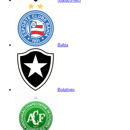
Atlético-MG
Bahia
Botafogo