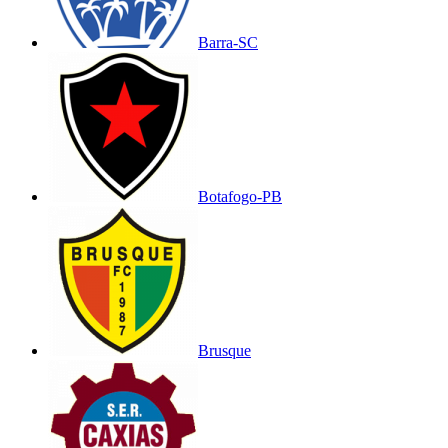
Barra-SC
Botafogo-PB
Brusque