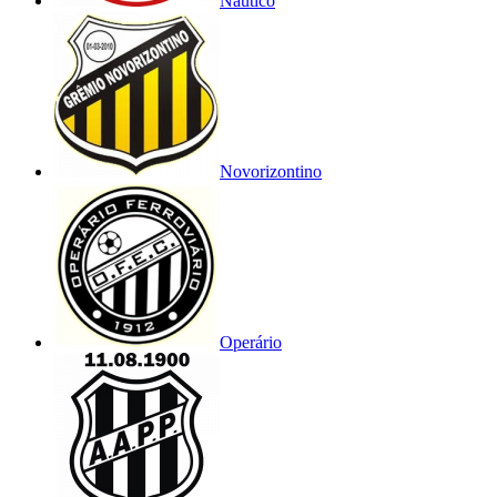
Náutico
Novorizontino
Operário