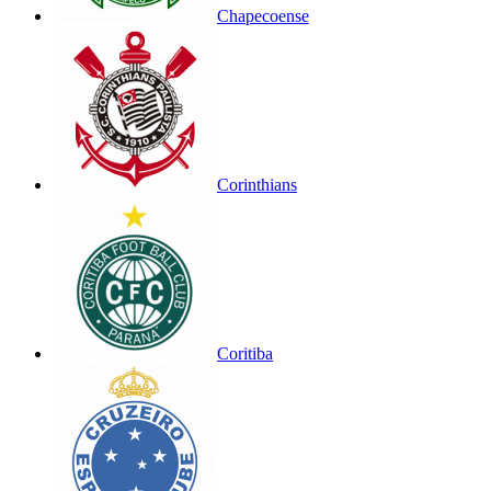
Chapecoense
Corinthians
Coritiba