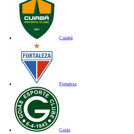
Cuiabá
Fortaleza
Goiás