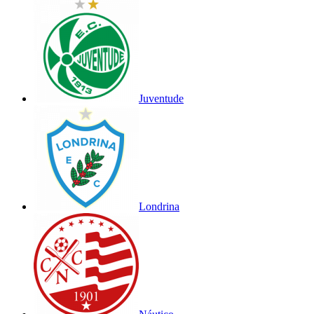
Juventude
Londrina