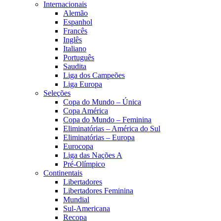
Internacionais
Alemão
Espanhol
Francês
Inglês
Italiano
Português
Saudita
Liga dos Campeões
Liga Europa
Seleções
Copa do Mundo – Única
Copa América
Copa do Mundo – Feminina
Eliminatórias – América do Sul
Eliminatórias – Europa
Eurocopa
Liga das Nações A
Pré-Olímpico
Continentais
Libertadores
Libertadores Feminina
Mundial
Sul-Americana
Recopa