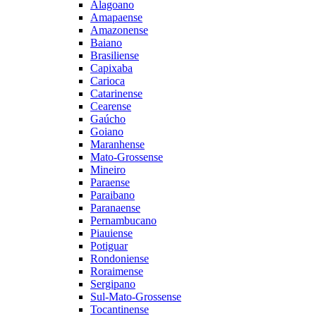
Alagoano
Amapaense
Amazonense
Baiano
Brasiliense
Capixaba
Carioca
Catarinense
Cearense
Gaúcho
Goiano
Maranhense
Mato-Grossense
Mineiro
Paraense
Paraibano
Paranaense
Pernambucano
Piauiense
Potiguar
Rondoniense
Roraimense
Sergipano
Sul-Mato-Grossense
Tocantinense