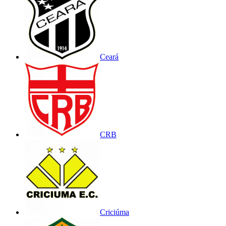
Ceará
CRB
Criciúma