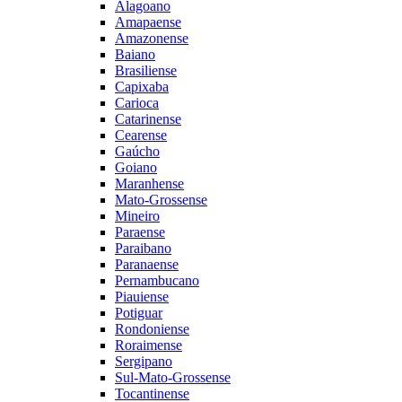
Alagoano
Amapaense
Amazonense
Baiano
Brasiliense
Capixaba
Carioca
Catarinense
Cearense
Gaúcho
Goiano
Maranhense
Mato-Grossense
Mineiro
Paraense
Paraibano
Paranaense
Pernambucano
Piauiense
Potiguar
Rondoniense
Roraimense
Sergipano
Sul-Mato-Grossense
Tocantinense