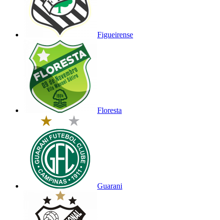
Figueirense
Floresta
Guarani