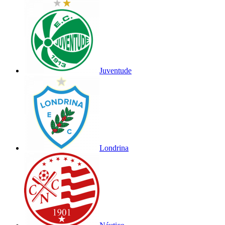
Juventude
Londrina