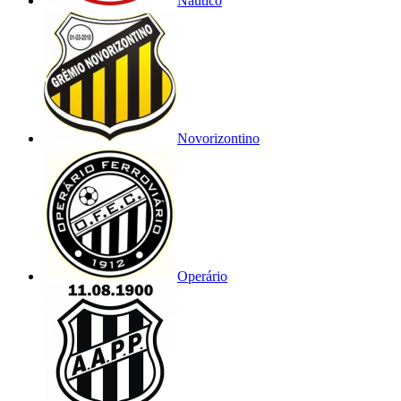
Náutico
Novorizontino
Operário