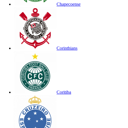
Chapecoense
Corinthians
Coritiba