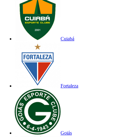
Cuiabá
Fortaleza
Goiás