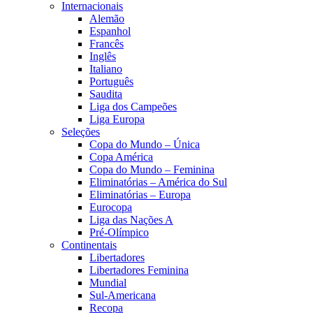
Internacionais
Alemão
Espanhol
Francês
Inglês
Italiano
Português
Saudita
Liga dos Campeões
Liga Europa
Seleções
Copa do Mundo – Única
Copa América
Copa do Mundo – Feminina
Eliminatórias – América do Sul
Eliminatórias – Europa
Eurocopa
Liga das Nações A
Pré-Olímpico
Continentais
Libertadores
Libertadores Feminina
Mundial
Sul-Americana
Recopa