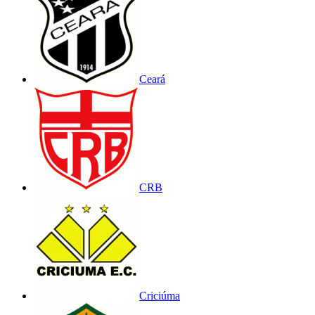
Ceará
CRB
Criciúma