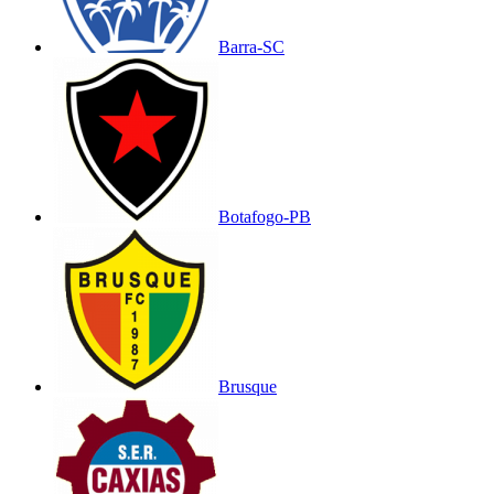
Barra-SC
Botafogo-PB
Brusque