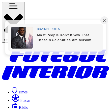
Fechar Menu
Times
Placar
Rádio