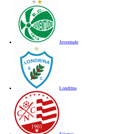
Juventude
Londrina