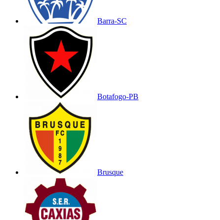
Barra-SC
Botafogo-PB
Brusque