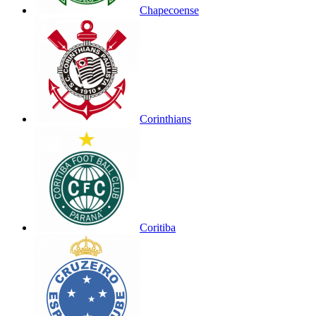
Chapecoense
Corinthians
Coritiba