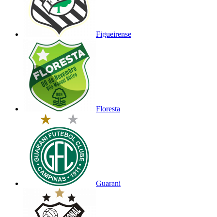
Figueirense
Floresta
Guarani