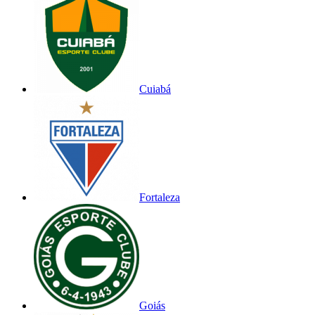
Cuiabá
Fortaleza
Goiás