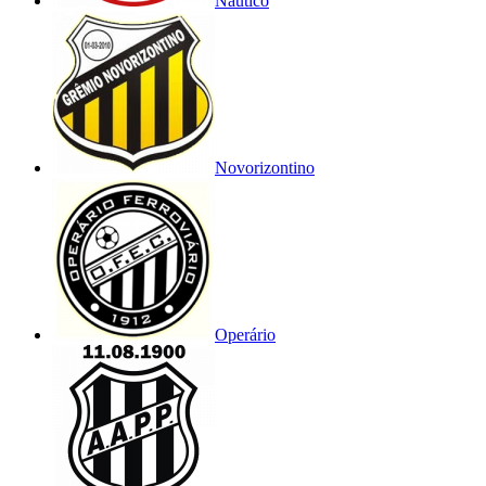
Náutico
Novorizontino
Operário