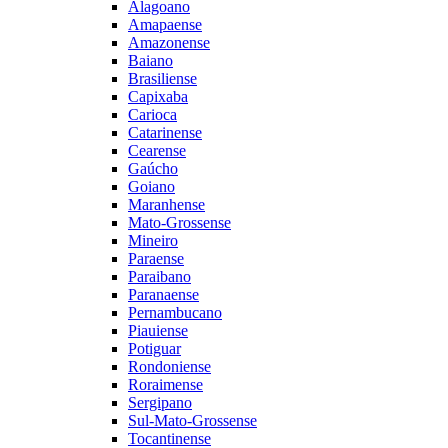
Alagoano
Amapaense
Amazonense
Baiano
Brasiliense
Capixaba
Carioca
Catarinense
Cearense
Gaúcho
Goiano
Maranhense
Mato-Grossense
Mineiro
Paraense
Paraibano
Paranaense
Pernambucano
Piauiense
Potiguar
Rondoniense
Roraimense
Sergipano
Sul-Mato-Grossense
Tocantinense