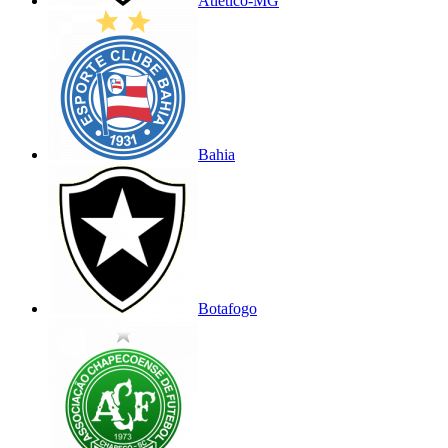
Atlético-MG
Bahia
Botafogo