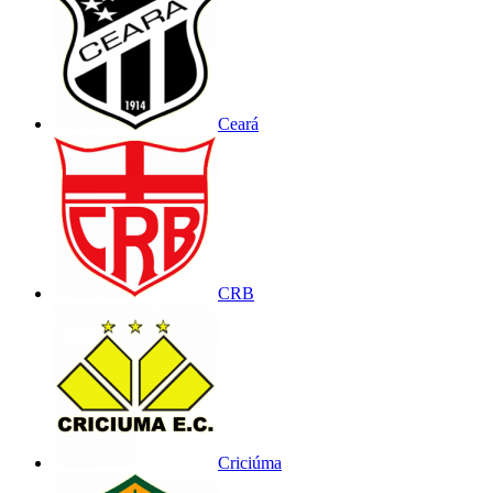
Ceará
CRB
Criciúma