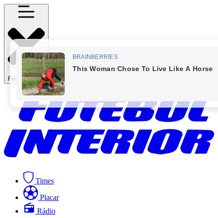
Fechar Menu
Times
Placar
Rádio