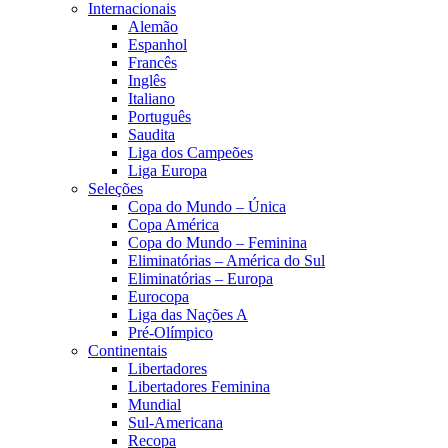
Internacionais
Alemão
Espanhol
Francês
Inglês
Italiano
Português
Saudita
Liga dos Campeões
Liga Europa
Seleções
Copa do Mundo – Única
Copa América
Copa do Mundo – Feminina
Eliminatórias – América do Sul
Eliminatórias – Europa
Eurocopa
Liga das Nações A
Pré-Olímpico
Continentais
Libertadores
Libertadores Feminina
Mundial
Sul-Americana
Recopa