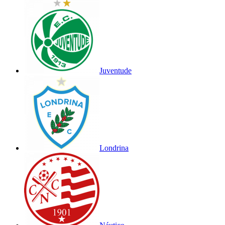
Juventude
Londrina