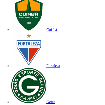
Cuiabá
Fortaleza
Goiás