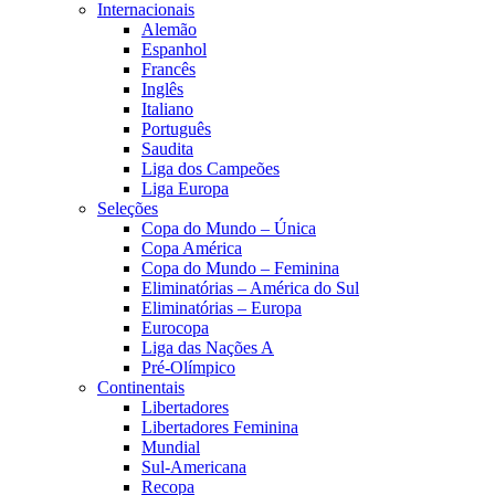
Internacionais
Alemão
Espanhol
Francês
Inglês
Italiano
Português
Saudita
Liga dos Campeões
Liga Europa
Seleções
Copa do Mundo – Única
Copa América
Copa do Mundo – Feminina
Eliminatórias – América do Sul
Eliminatórias – Europa
Eurocopa
Liga das Nações A
Pré-Olímpico
Continentais
Libertadores
Libertadores Feminina
Mundial
Sul-Americana
Recopa