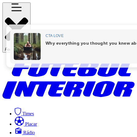
Fechar Menu
Times
Placar
Rádio