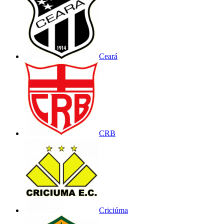
Ceará
CRB
Criciúma