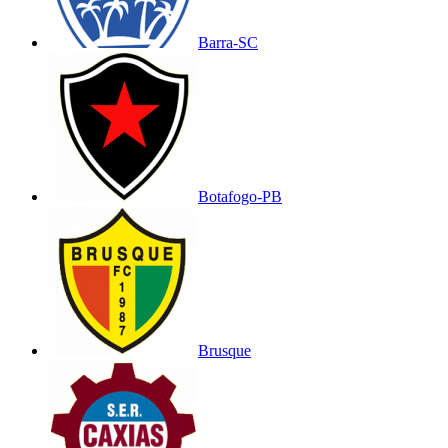
Barra-SC
Botafogo-PB
Brusque