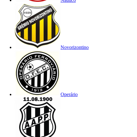
Náutico
Novorizontino
Operário