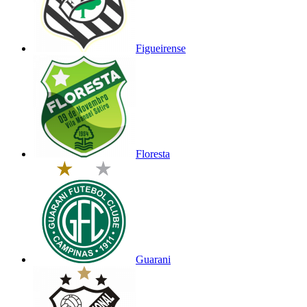
Figueirense
Floresta
Guarani