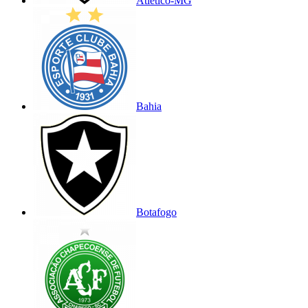
Atlético-MG
Bahia
Botafogo