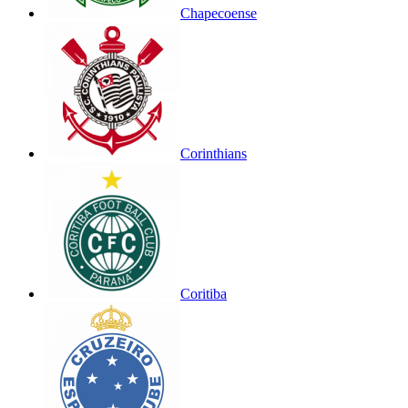
Chapecoense
Corinthians
Coritiba