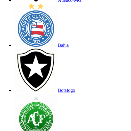
Atlético-MG
Bahia
Botafogo