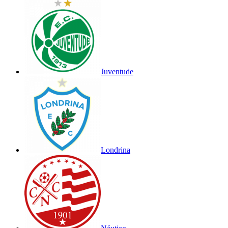
Juventude
Londrina