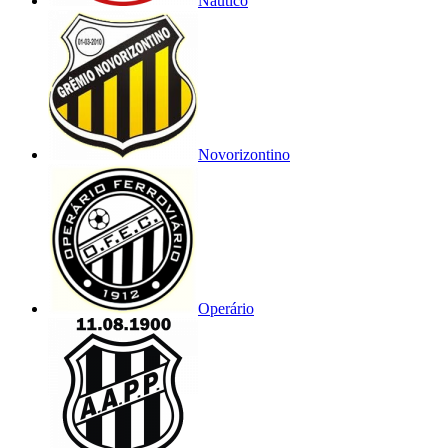
Náutico
Novorizontino
Operário