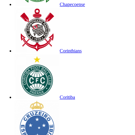
Chapecoense
Corinthians
Coritiba