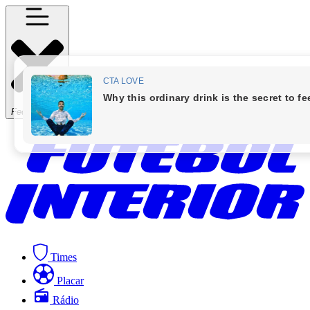
Fechar Menu
Times
Placar
Rádio