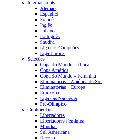
Internacionais
Alemão
Espanhol
Francês
Inglês
Italiano
Português
Saudita
Liga dos Campeões
Liga Europa
Seleções
Copa do Mundo – Única
Copa América
Copa do Mundo – Feminina
Eliminatórias – América do Sul
Eliminatórias – Europa
Eurocopa
Liga das Nações A
Pré-Olímpico
Continentais
Libertadores
Libertadores Feminina
Mundial
Sul-Americana
Recopa