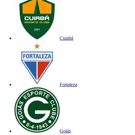
Cuiabá
Fortaleza
Goiás