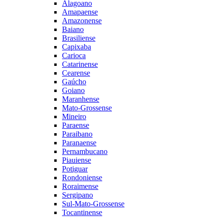
Alagoano
Amapaense
Amazonense
Baiano
Brasiliense
Capixaba
Carioca
Catarinense
Cearense
Gaúcho
Goiano
Maranhense
Mato-Grossense
Mineiro
Paraense
Paraibano
Paranaense
Pernambucano
Piauiense
Potiguar
Rondoniense
Roraimense
Sergipano
Sul-Mato-Grossense
Tocantinense