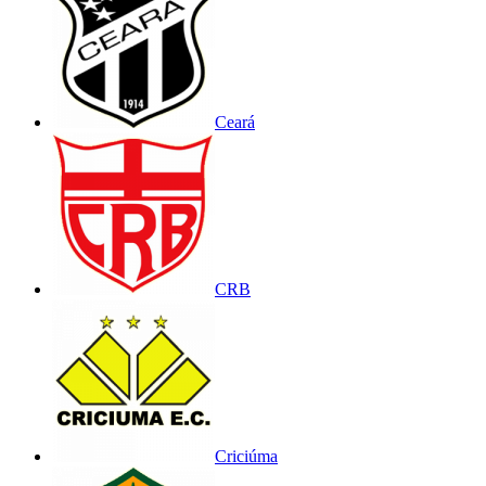
Ceará
CRB
Criciúma