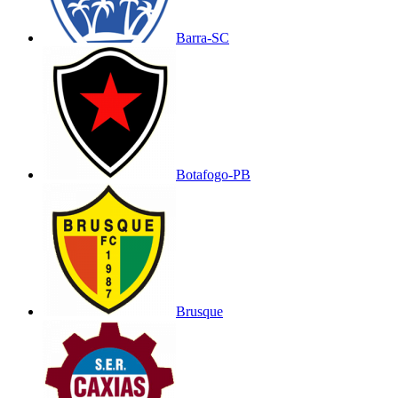
Barra-SC
Botafogo-PB
Brusque