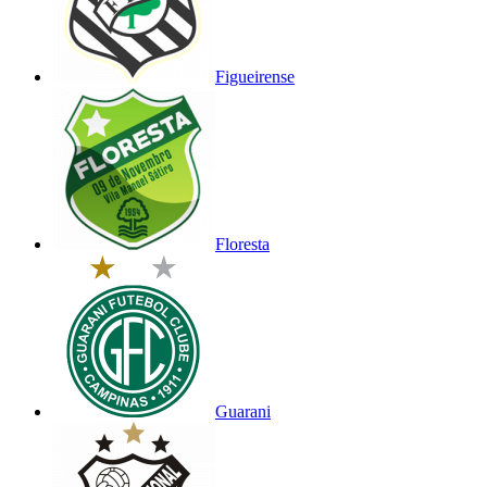
Figueirense
Floresta
Guarani