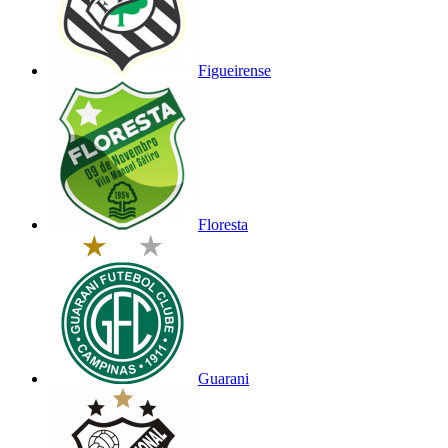
Figueirense
Floresta
Guarani