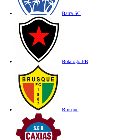
Barra-SC
Botafogo-PB
Brusque