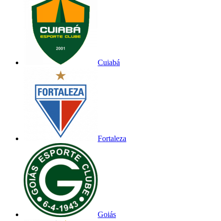
Cuiabá
Fortaleza
Goiás