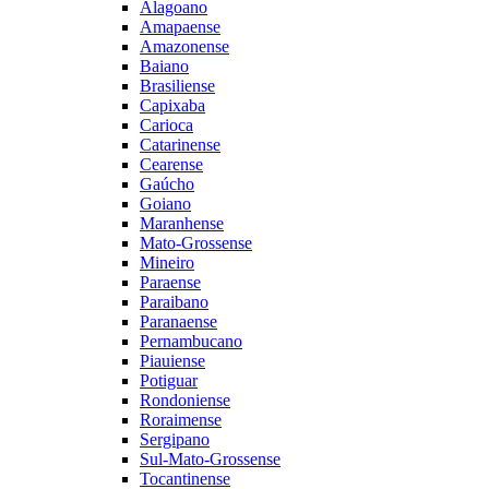
Alagoano
Amapaense
Amazonense
Baiano
Brasiliense
Capixaba
Carioca
Catarinense
Cearense
Gaúcho
Goiano
Maranhense
Mato-Grossense
Mineiro
Paraense
Paraibano
Paranaense
Pernambucano
Piauiense
Potiguar
Rondoniense
Roraimense
Sergipano
Sul-Mato-Grossense
Tocantinense