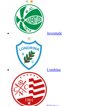
Juventude
Londrina