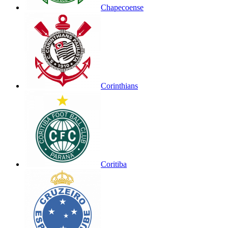
Chapecoense
Corinthians
Coritiba