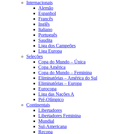
Internacionais
Alemão
Espanhol
Francês
Inglês
Italiano
Português
Saudita
Liga dos Campeões
Liga Europa
Seleções
Copa do Mundo – Única
Copa América
Copa do Mundo – Feminina
Eliminatórias – América do Sul
Eliminatórias – Europa
Eurocopa
Liga das Nações A
Pré-Olímpico
Continentais
Libertadores
Libertadores Feminina
Mundial
Sul-Americana
Recopa