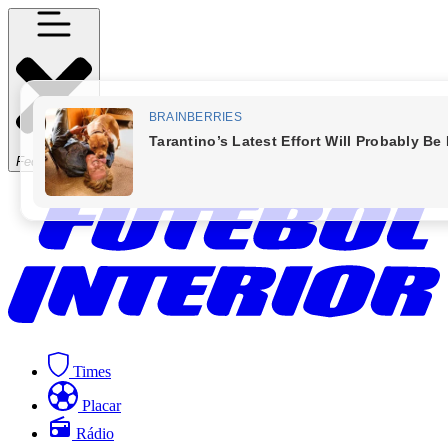
Fechar Menu
Times
Placar
Rádio