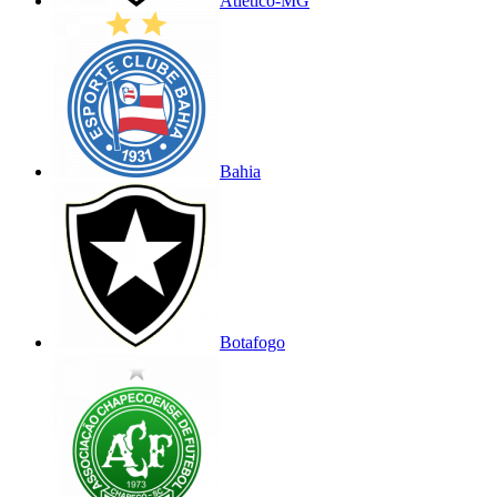
Atlético-MG
Bahia
Botafogo