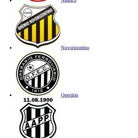
Náutico
Novorizontino
Operário