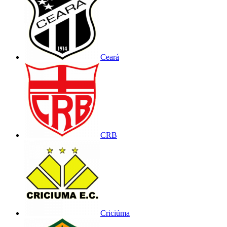
Ceará
CRB
Criciúma