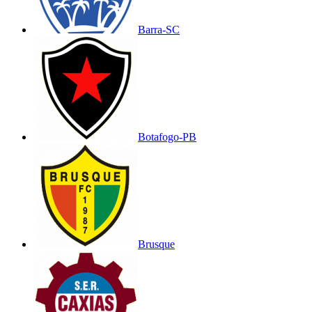
Barra-SC
Botafogo-PB
Brusque