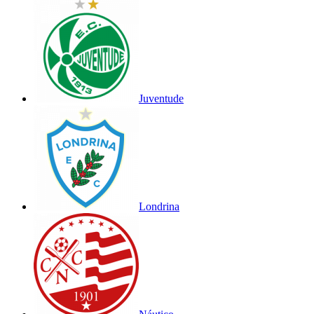
Juventude
Londrina