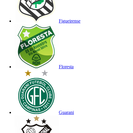
Figueirense
Floresta
Guarani