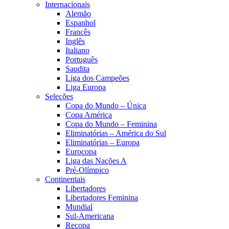
Internacionais
Alemão
Espanhol
Francês
Inglês
Italiano
Português
Saudita
Liga dos Campeões
Liga Europa
Seleções
Copa do Mundo – Única
Copa América
Copa do Mundo – Feminina
Eliminatórias – América do Sul
Eliminatórias – Europa
Eurocopa
Liga das Nações A
Pré-Olímpico
Continentais
Libertadores
Libertadores Feminina
Mundial
Sul-Americana
Recopa