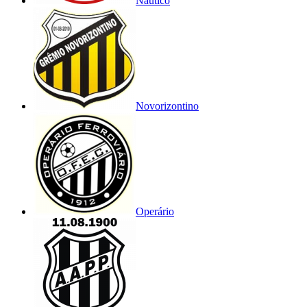
Náutico
Novorizontino
Operário