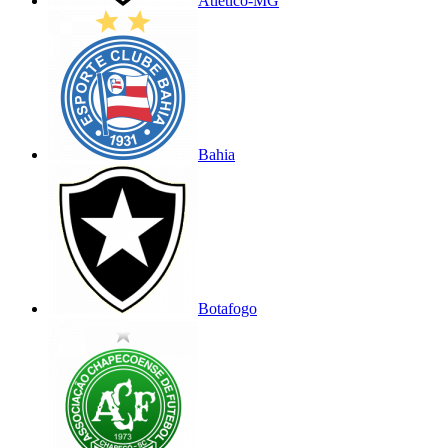
Atlético-MG
Bahia
Botafogo