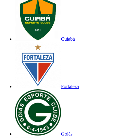
Cuiabá
Fortaleza
Goiás