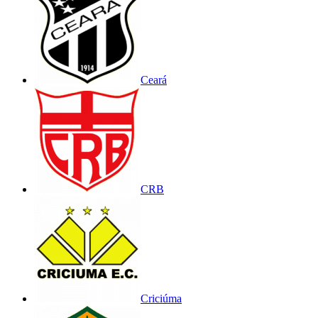
Ceará
CRB
Criciúma