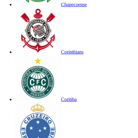
Chapecoense
Corinthians
Coritiba