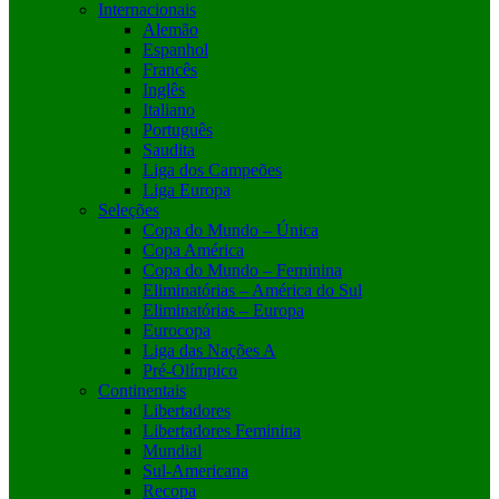
Internacionais
Alemão
Espanhol
Francês
Inglês
Italiano
Português
Saudita
Liga dos Campeões
Liga Europa
Seleções
Copa do Mundo – Única
Copa América
Copa do Mundo – Feminina
Eliminatórias – América do Sul
Eliminatórias – Europa
Eurocopa
Liga das Nações A
Pré-Olímpico
Continentais
Libertadores
Libertadores Feminina
Mundial
Sul-Americana
Recopa