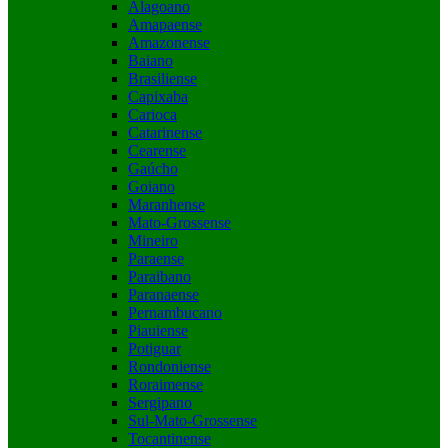
Alagoano
Amapaense
Amazonense
Baiano
Brasiliense
Capixaba
Carioca
Catarinense
Cearense
Gaúcho
Goiano
Maranhense
Mato-Grossense
Mineiro
Paraense
Paraibano
Paranaense
Pernambucano
Piauiense
Potiguar
Rondoniense
Roraimense
Sergipano
Sul-Mato-Grossense
Tocantinense