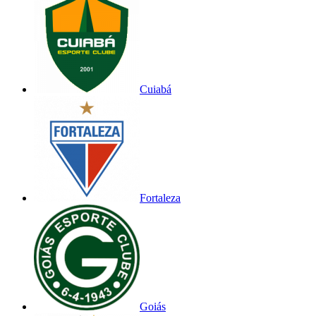
Cuiabá
Fortaleza
Goiás