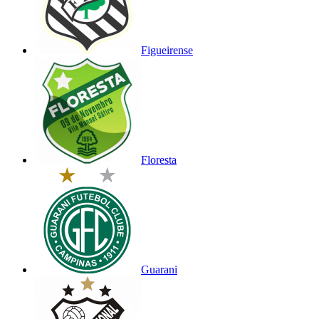
Figueirense
Floresta
Guarani