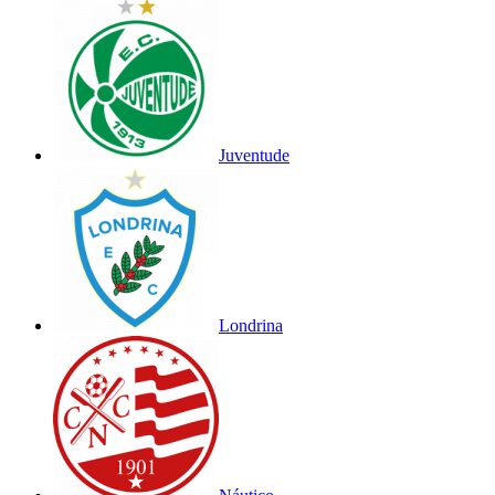
Juventude
Londrina