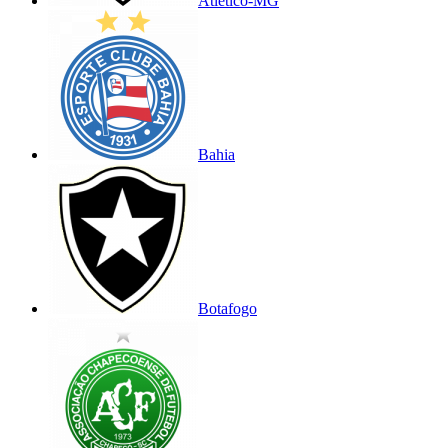
Atlético-MG
Bahia
Botafogo