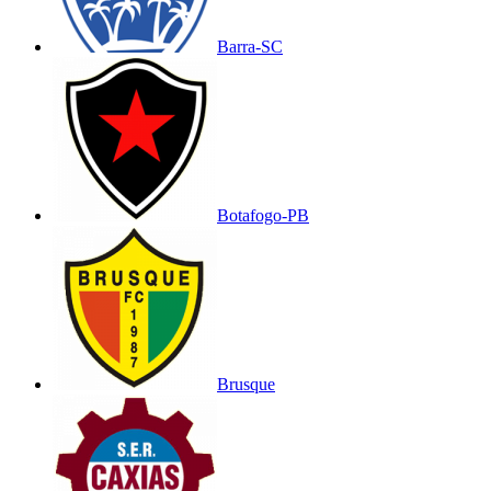
Barra-SC
Botafogo-PB
Brusque