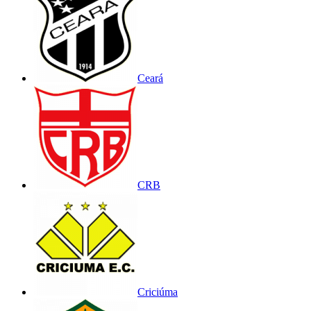
Ceará
CRB
Criciúma