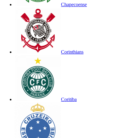
Chapecoense
Corinthians
Coritiba