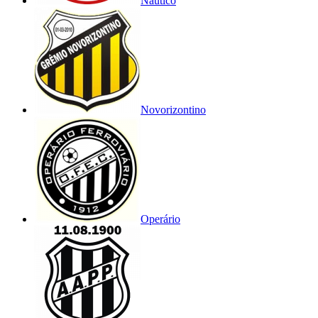
Náutico
Novorizontino
Operário