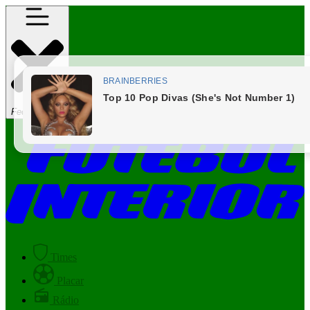
Fechar Menu
Times
Placar
Rádio