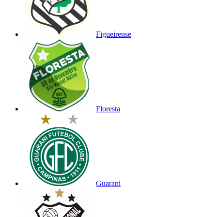
Figueirense
Floresta
Guarani