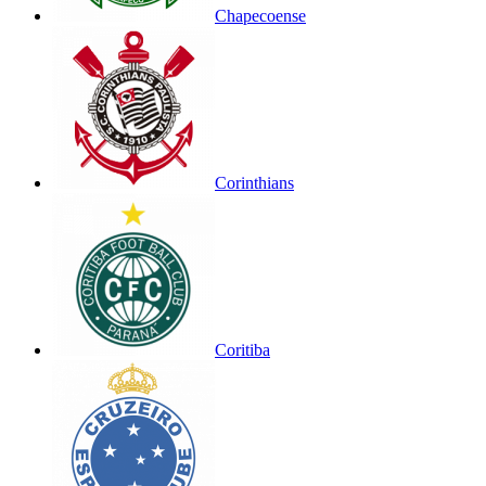
Chapecoense
Corinthians
Coritiba