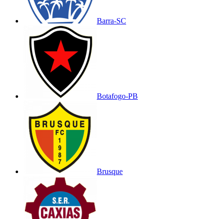
Barra-SC
Botafogo-PB
Brusque