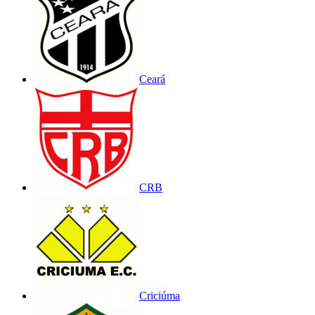
Ceará
CRB
Criciúma