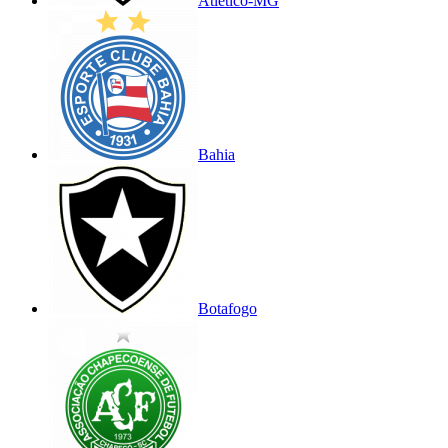
Atlético-MG
Bahia
Botafogo