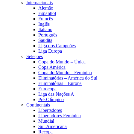
Internacionais
Alemão
Espanhol
Francês
Inglês
Italiano
Português
Saudita
Liga dos Campeões
Liga Europa
Seleções
Copa do Mundo – Única
Copa América
Copa do Mundo – Feminina
Eliminatórias – América do Sul
Eliminatórias – Europa
Eurocopa
Liga das Nações A
Pré-Olímpico
Continentais
Libertadores
Libertadores Feminina
Mundial
Sul-Americana
Recopa