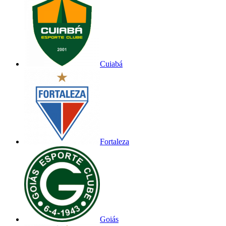
Cuiabá
Fortaleza
Goiás