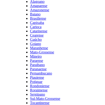
Alagoano
Amapaense
Amazonense
Baiano
Brasiliense
Capixaba
Carioca
Catarinense
Cearense
Gaúcho
Goiano
Maranhense
Mato-Grossense
Mineiro
Paraense
Paraibano
Paranaense
Pernambucano
Piauiense
Potiguar
Rondoniense
Roraimense
Sergipano
Sul-Mato-Grossense
Tocantinense