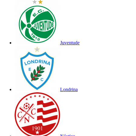
Juventude
Londrina