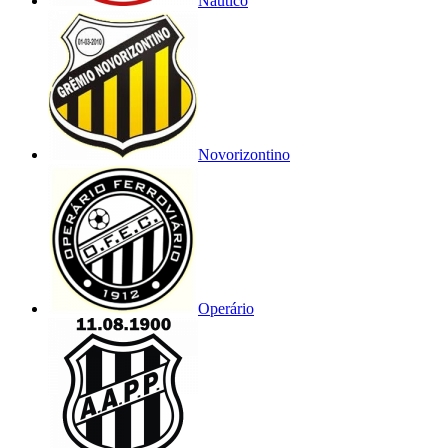
Náutico
Novorizontino
Operário