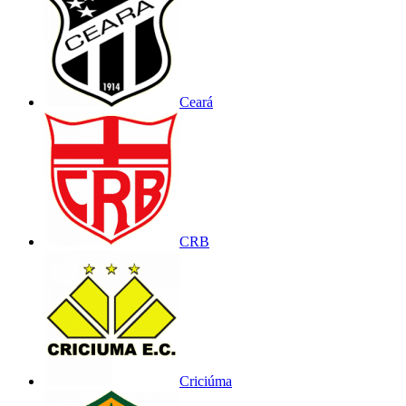
Ceará
CRB
Criciúma