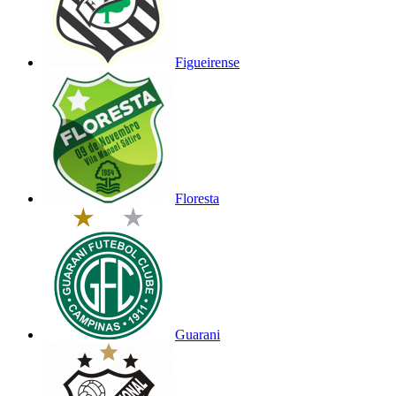
Figueirense
Floresta
Guarani