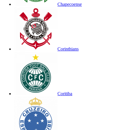
Chapecoense
Corinthians
Coritiba