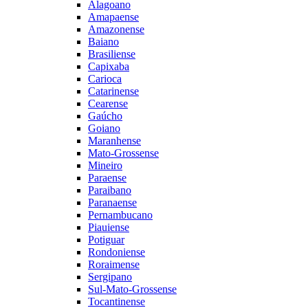
Alagoano
Amapaense
Amazonense
Baiano
Brasiliense
Capixaba
Carioca
Catarinense
Cearense
Gaúcho
Goiano
Maranhense
Mato-Grossense
Mineiro
Paraense
Paraibano
Paranaense
Pernambucano
Piauiense
Potiguar
Rondoniense
Roraimense
Sergipano
Sul-Mato-Grossense
Tocantinense