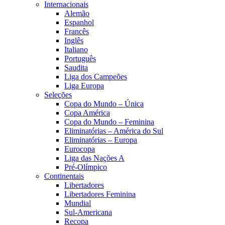
Internacionais
Alemão
Espanhol
Francês
Inglês
Italiano
Português
Saudita
Liga dos Campeões
Liga Europa
Seleções
Copa do Mundo – Única
Copa América
Copa do Mundo – Feminina
Eliminatórias – América do Sul
Eliminatórias – Europa
Eurocopa
Liga das Nações A
Pré-Olímpico
Continentais
Libertadores
Libertadores Feminina
Mundial
Sul-Americana
Recopa