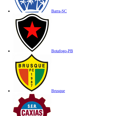
Barra-SC
Botafogo-PB
Brusque