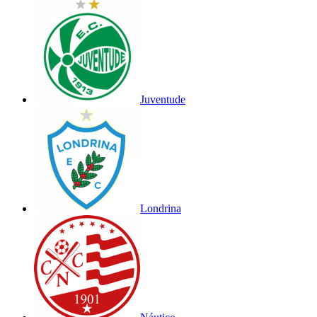
Juventude
Londrina