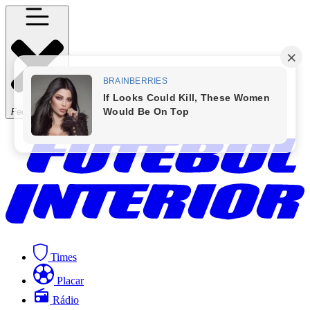
Fechar Menu
Times
Placar
Rádio