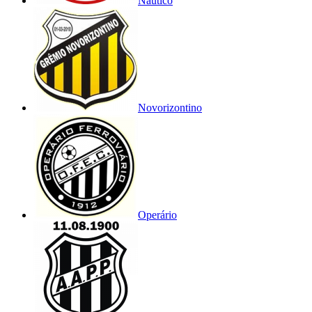
Náutico
Novorizontino
Operário