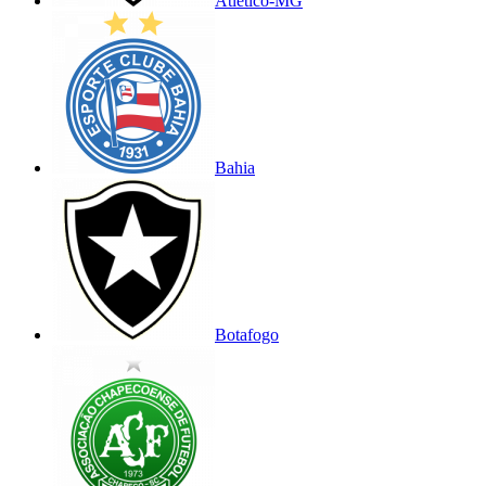
Atlético-MG
Bahia
Botafogo