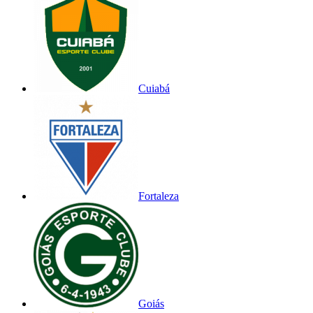
Cuiabá
Fortaleza
Goiás