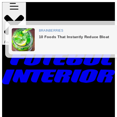
Fechar Menu
Times
Placar
Rádio