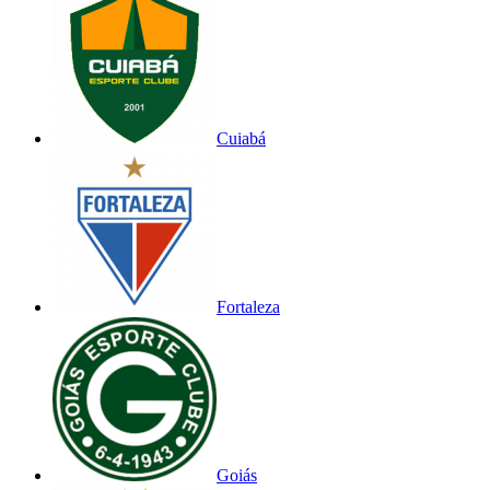
Cuiabá
Fortaleza
Goiás