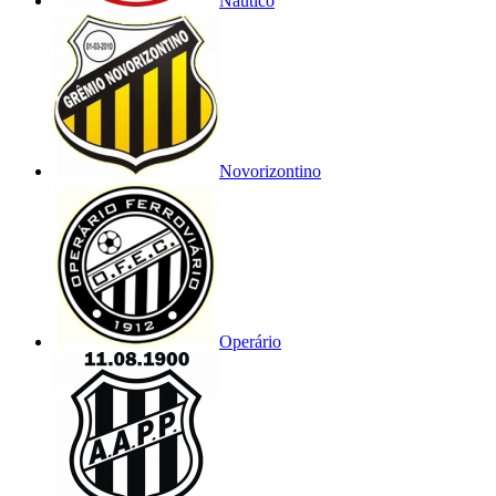
Náutico
Novorizontino
Operário