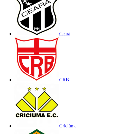
Ceará
CRB
Criciúma