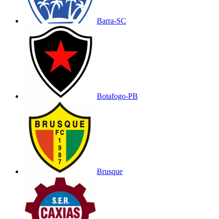
Barra-SC
Botafogo-PB
Brusque