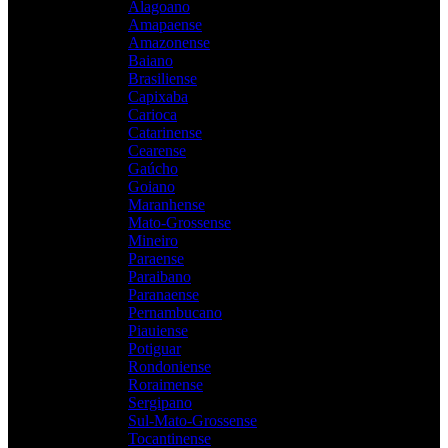
Alagoano
Amapaense
Amazonense
Baiano
Brasiliense
Capixaba
Carioca
Catarinense
Cearense
Gaúcho
Goiano
Maranhense
Mato-Grossense
Mineiro
Paraense
Paraibano
Paranaense
Pernambucano
Piauiense
Potiguar
Rondoniense
Roraimense
Sergipano
Sul-Mato-Grossense
Tocantinense