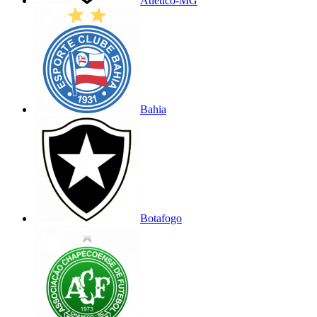
Atlético-MG
Bahia
Botafogo