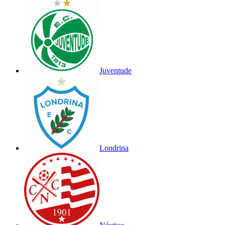
Juventude
Londrina