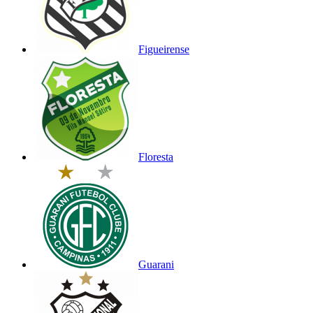
Figueirense
Floresta
Guarani