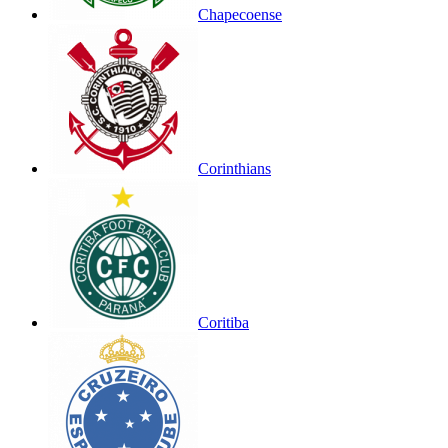
Chapecoense
Corinthians
Coritiba