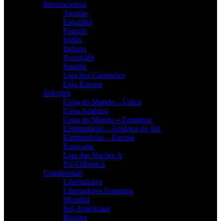
Internacionais
Alemão
Espanhol
Francês
Inglês
Italiano
Português
Saudita
Liga dos Campeões
Liga Europa
Seleções
Copa do Mundo – Única
Copa América
Copa do Mundo – Feminina
Eliminatórias – América do Sul
Eliminatórias – Europa
Eurocopa
Liga das Nações A
Pré-Olímpico
Continentais
Libertadores
Libertadores Feminina
Mundial
Sul-Americana
Recopa