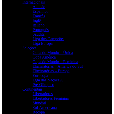
Internacionais
Alemão
Espanhol
Francês
Inglês
Italiano
Português
Saudita
Liga dos Campeões
Liga Europa
Seleções
Copa do Mundo – Única
Copa América
Copa do Mundo – Feminina
Eliminatórias – América do Sul
Eliminatórias – Europa
Eurocopa
Liga das Nações A
Pré-Olímpico
Continentais
Libertadores
Libertadores Feminina
Mundial
Sul-Americana
Recopa