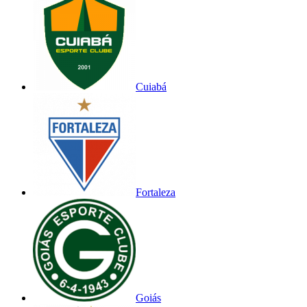
Cuiabá
Fortaleza
Goiás