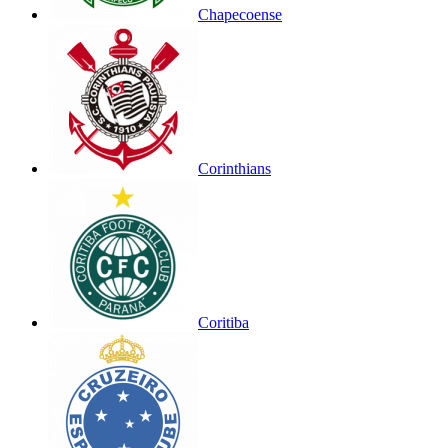
Chapecoense
Corinthians
Coritiba