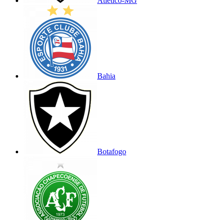
Atlético-MG
Bahia
Botafogo