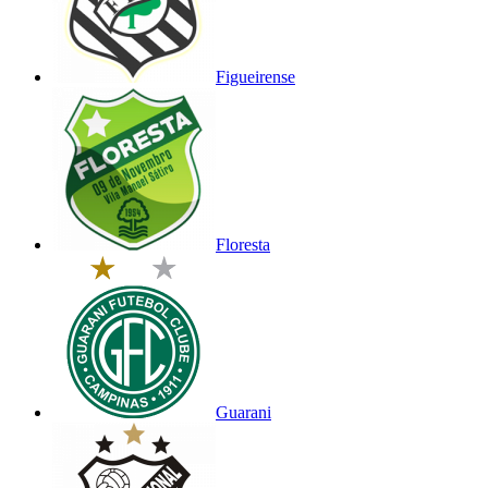
Figueirense
Floresta
Guarani