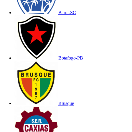
Barra-SC
Botafogo-PB
Brusque