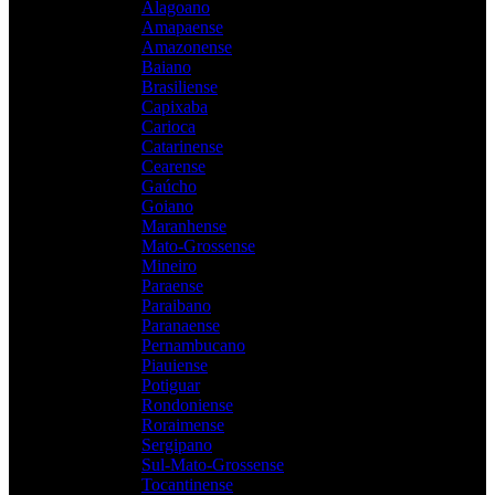
Alagoano
Amapaense
Amazonense
Baiano
Brasiliense
Capixaba
Carioca
Catarinense
Cearense
Gaúcho
Goiano
Maranhense
Mato-Grossense
Mineiro
Paraense
Paraibano
Paranaense
Pernambucano
Piauiense
Potiguar
Rondoniense
Roraimense
Sergipano
Sul-Mato-Grossense
Tocantinense