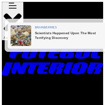
Fechar Menu
Times
Placar
Rádio