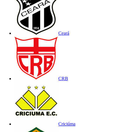
Ceará
CRB
Criciúma