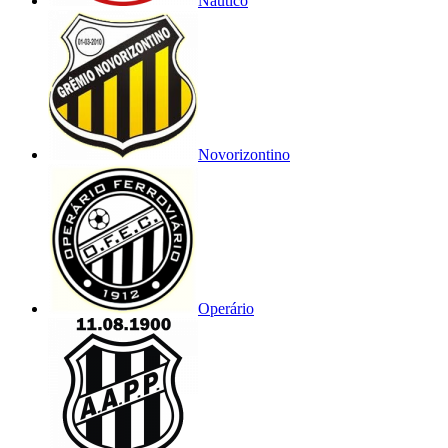
Náutico
Novorizontino
Operário