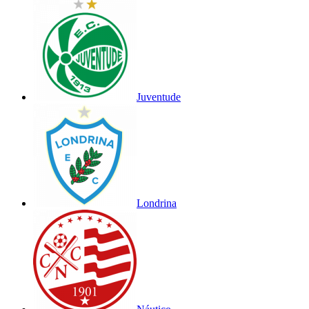
Juventude
Londrina