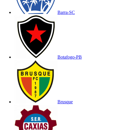
Barra-SC
Botafogo-PB
Brusque