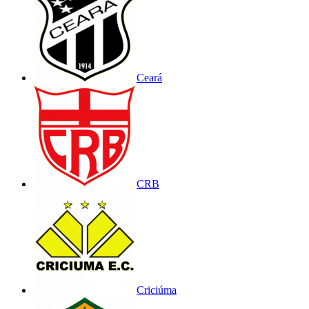
Ceará
CRB
Criciúma