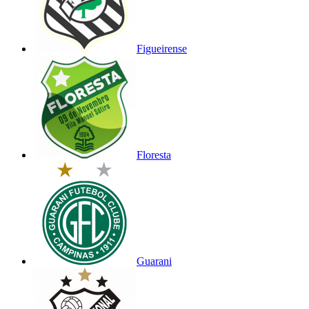
Figueirense
Floresta
Guarani