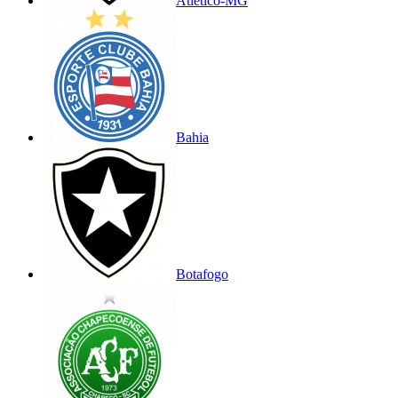
Atlético-MG
Bahia
Botafogo