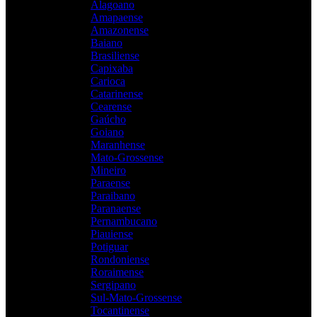
Alagoano
Amapaense
Amazonense
Baiano
Brasiliense
Capixaba
Carioca
Catarinense
Cearense
Gaúcho
Goiano
Maranhense
Mato-Grossense
Mineiro
Paraense
Paraibano
Paranaense
Pernambucano
Piauiense
Potiguar
Rondoniense
Roraimense
Sergipano
Sul-Mato-Grossense
Tocantinense