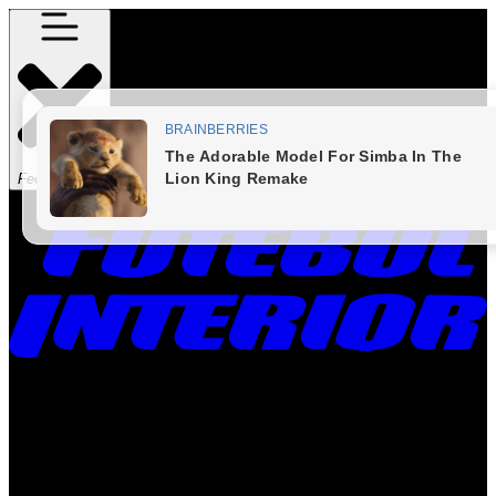
Fechar Menu
Times
Placar
Rádio