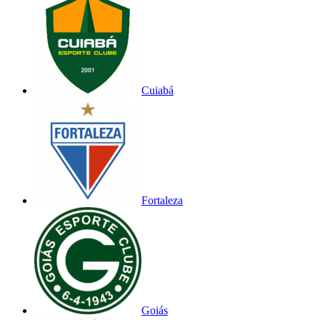
Cuiabá
Fortaleza
Goiás