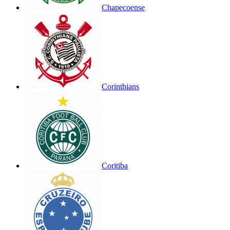
Chapecoense
Corinthians
Coritiba