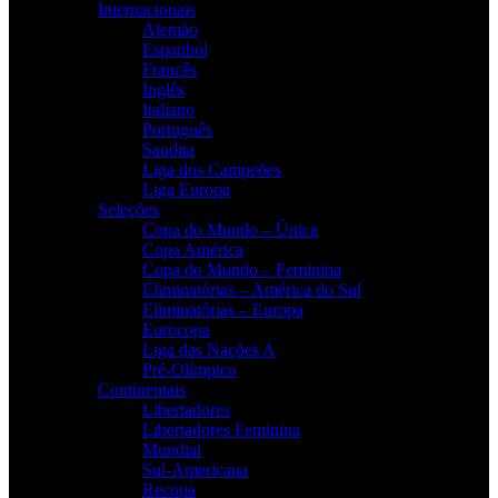
Internacionais
Alemão
Espanhol
Francês
Inglês
Italiano
Português
Saudita
Liga dos Campeões
Liga Europa
Seleções
Copa do Mundo – Única
Copa América
Copa do Mundo – Feminina
Eliminatórias – América do Sul
Eliminatórias – Europa
Eurocopa
Liga das Nações A
Pré-Olímpico
Continentais
Libertadores
Libertadores Feminina
Mundial
Sul-Americana
Recopa