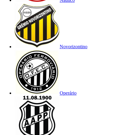
Náutico
Novorizontino
Operário