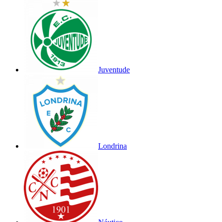
Juventude
Londrina