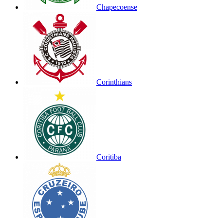
Chapecoense
Corinthians
Coritiba