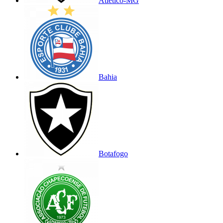
Atlético-MG
Bahia
Botafogo