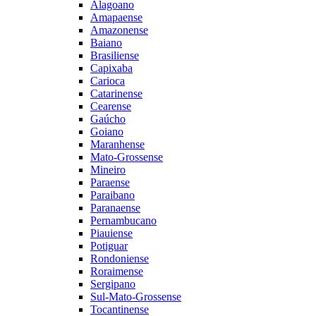
Alagoano
Amapaense
Amazonense
Baiano
Brasiliense
Capixaba
Carioca
Catarinense
Cearense
Gaúcho
Goiano
Maranhense
Mato-Grossense
Mineiro
Paraense
Paraibano
Paranaense
Pernambucano
Piauiense
Potiguar
Rondoniense
Roraimense
Sergipano
Sul-Mato-Grossense
Tocantinense