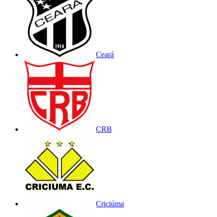
Ceará
CRB
Criciúma