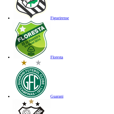
Figueirense
Floresta
Guarani