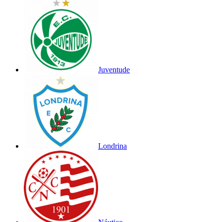
Juventude
Londrina