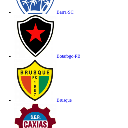
Barra-SC
Botafogo-PB
Brusque