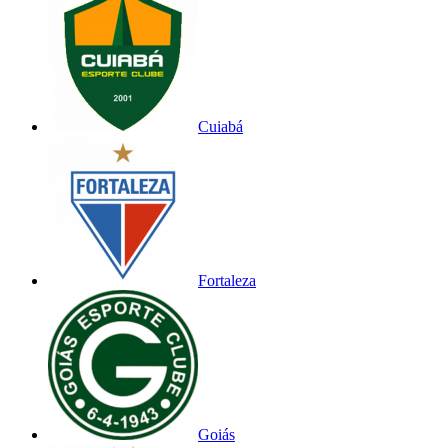
Cuiabá
Fortaleza
Goiás