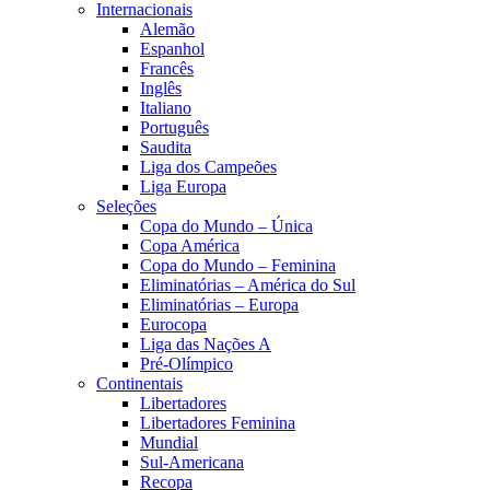
Internacionais
Alemão
Espanhol
Francês
Inglês
Italiano
Português
Saudita
Liga dos Campeões
Liga Europa
Seleções
Copa do Mundo – Única
Copa América
Copa do Mundo – Feminina
Eliminatórias – América do Sul
Eliminatórias – Europa
Eurocopa
Liga das Nações A
Pré-Olímpico
Continentais
Libertadores
Libertadores Feminina
Mundial
Sul-Americana
Recopa