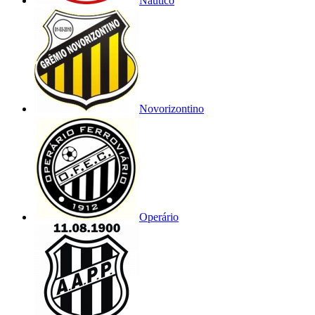
Náutico
Novorizontino
Operário