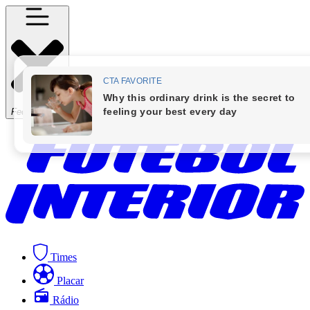
Fechar Menu
Times
Placar
Rádio