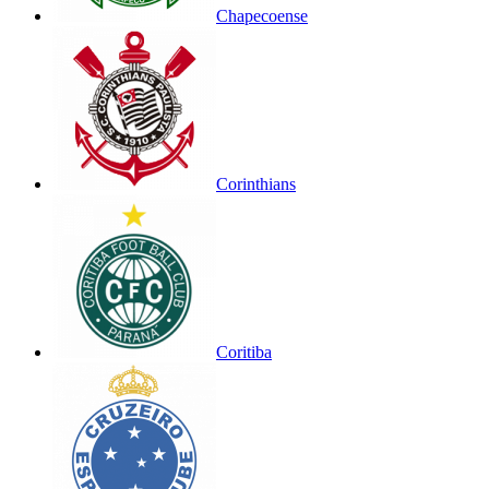
Chapecoense
Corinthians
Coritiba