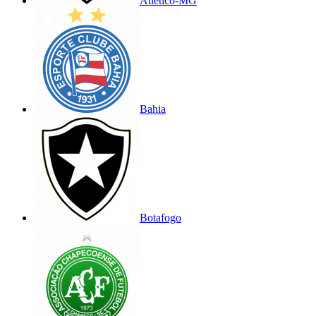
Atlético-MG
Bahia
Botafogo