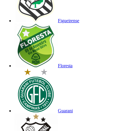
Figueirense
Floresta
Guarani