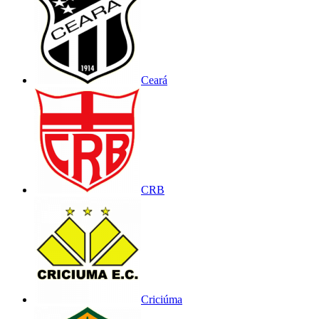
Ceará
CRB
Criciúma