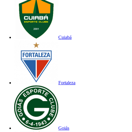
Cuiabá
Fortaleza
Goiás