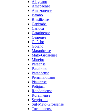
Alagoano
Amapaense
Amazonense
Baiano
Brasiliense
Capixaba
Carioca
Catarinense
Cearense
Gaúcho
Goiano
Maranhense
Mato-Grossense
Mineiro
Paraense
Paraibano
Paranaense
Pernambucano
Piauiense
Potiguar
Rondoniense
Roraimense
Sergipano
Sul-Mato-Grossense
Tocantinense