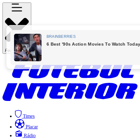
Fechar Menu
Times
Placar
Rádio