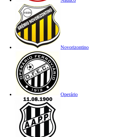
Náutico
Novorizontino
Operário