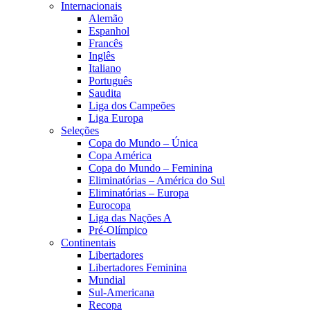
Internacionais
Alemão
Espanhol
Francês
Inglês
Italiano
Português
Saudita
Liga dos Campeões
Liga Europa
Seleções
Copa do Mundo – Única
Copa América
Copa do Mundo – Feminina
Eliminatórias – América do Sul
Eliminatórias – Europa
Eurocopa
Liga das Nações A
Pré-Olímpico
Continentais
Libertadores
Libertadores Feminina
Mundial
Sul-Americana
Recopa