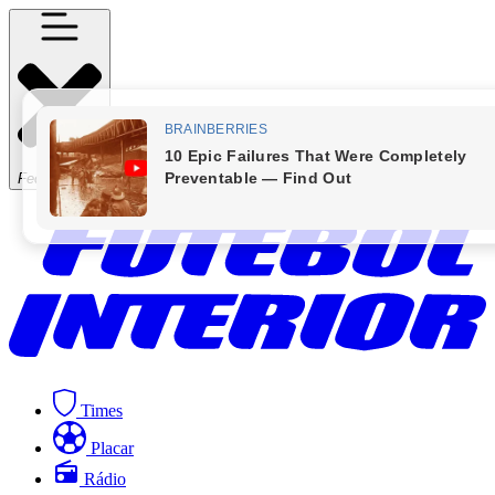
Fechar Menu
Times
Placar
Rádio