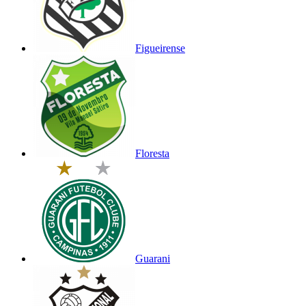
Figueirense
Floresta
Guarani