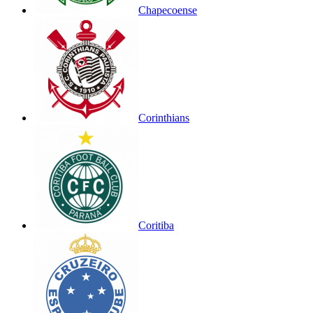
Chapecoense
Corinthians
Coritiba