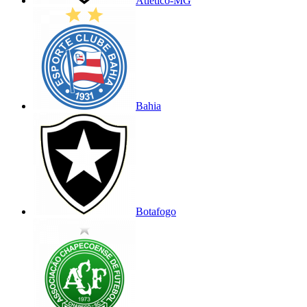
Atlético-MG
Bahia
Botafogo