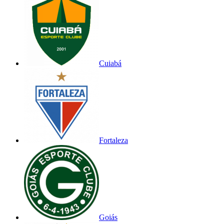
Cuiabá
Fortaleza
Goiás