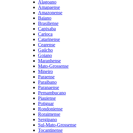
Alagoano
Amapaense
Amazonense
Baiano
Brasiliense
Capixaba
Carioca
Catarinense
Cearense
Gaúcho
Goiano
Maranhense
Mato-Grossense
Mineiro
Paraense
Paraibano
Paranaense
Pernambucano
Piauiense
Potiguar
Rondoniense
Roraimense
Sergipano
Sul-Mato-Grossense
Tocantinense