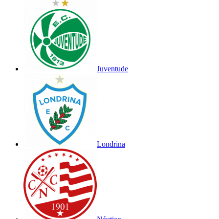
Juventude
Londrina