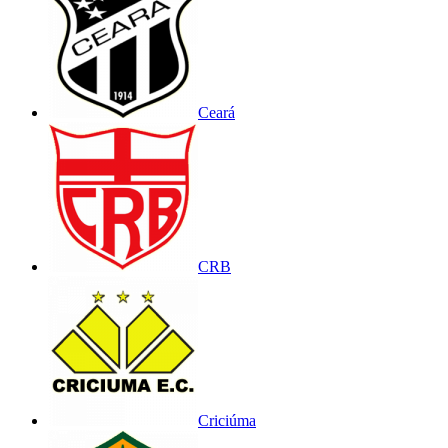
Ceará
CRB
Criciúma