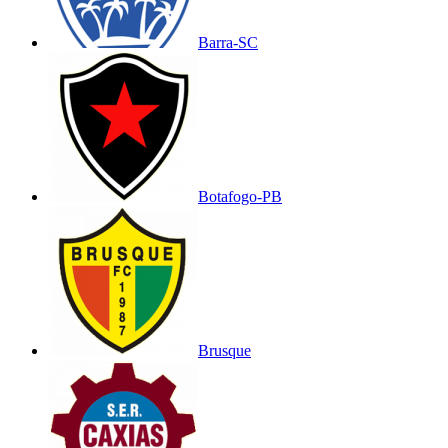
Barra-SC
Botafogo-PB
Brusque